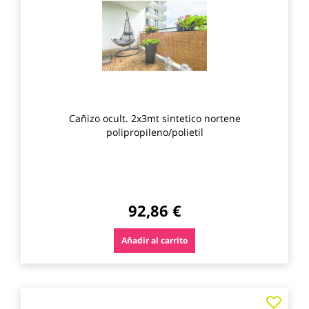
favo
Cañizo ocult. 2x3mt sintetico nortene
polipropileno/polietil
92,86 €
Añadir al carrito
Agre
a