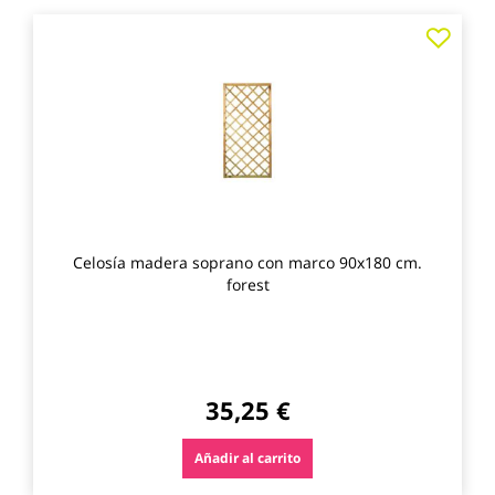
Agre
a
los
favo
Celosía madera soprano con marco 90x180 cm.
forest
35,25 €
Añadir al carrito