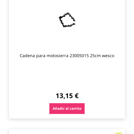
los
favo
Cadena para motosierra 23005015 25cm wesco
13,15 €
Añadir al carrito
Agre