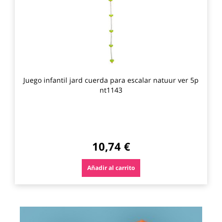
favo
Juego infantil jard cuerda para escalar natuur ver 5p
nt1143
10,74 €
Añadir al carrito