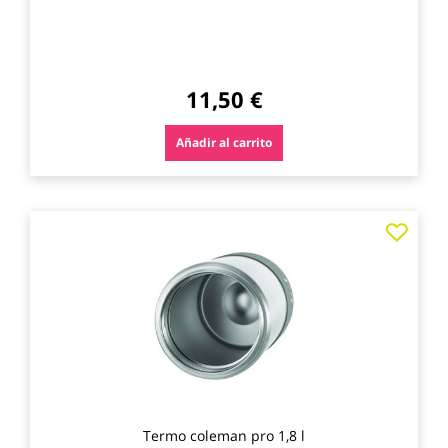
11,50 €
Añadir al carrito
Agre
a
los
favo
Termo coleman pro 1,8 l