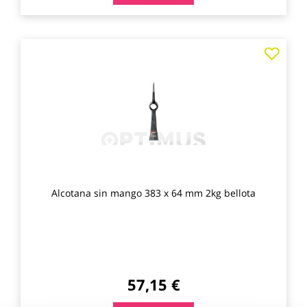
Agre
a
los
favo
Alcotana sin mango 383 x 64 mm 2kg bellota
57,15 €