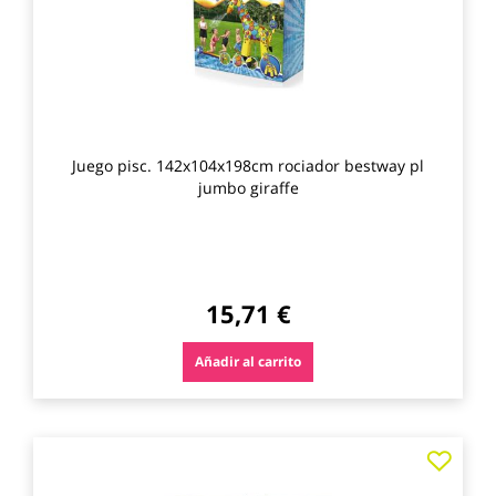
Juego pisc. 142x104x198cm rociador bestway pl
jumbo giraffe
15,71 €
Añadir al carrito
Agre
a
los