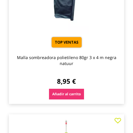
TOP VENTAS
Malla sombreadora polietileno 80gr 3 x 4 m negra
natuur
8,95 €
Añadir al carrito
Agre
a
los