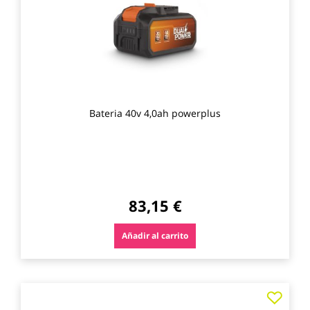
favo
Bateria 40v 4,0ah powerplus
83,15 €
Añadir al carrito
Agre
a