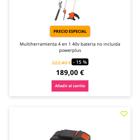
PRECIO ESPECIAL
Multiherramienta 4 en 1 40v bateria no incluida
powerplus
- 15 %
222,40 €
189,00 €
Añadir al carrito
Agre
a
los
favo