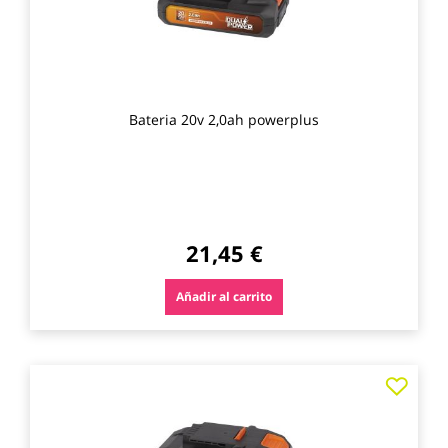
Bateria 20v 2,0ah powerplus
21,45 €
Añadir al carrito
Agre
a
los
favo