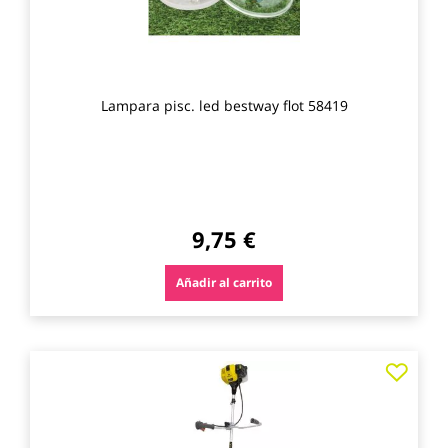
Lampara pisc. led bestway flot 58419
9,75 €
Añadir al carrito
Agre
a
los
favo