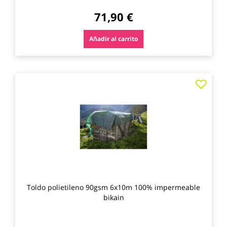
71,90 €
Añadir al carrito
Agre
a
los
favo
Toldo polietileno 90gsm 6x10m 100% impermeable
bikain