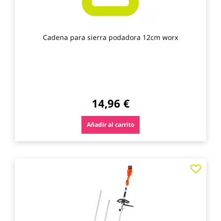
Cadena para sierra podadora 12cm worx
14,96 €
Añadir al carrito
Agre
a
los
favo