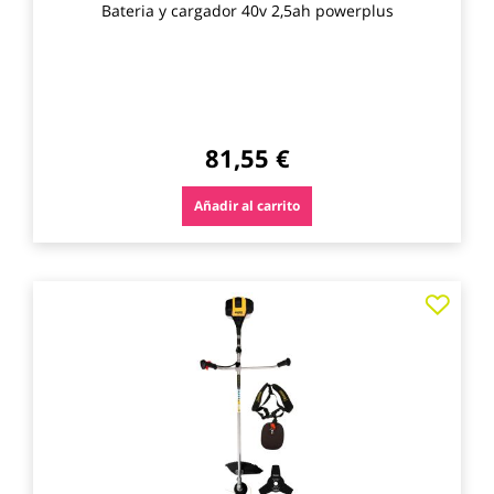
Bateria y cargador 40v 2,5ah powerplus
81,55 €
Añadir al carrito
Agre
a
los
favo