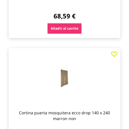
68,59 €
Añadir al carrito
Agre
a
los
favo
Cortina puerta mosquitera ecco drop 140 x 240
marron non