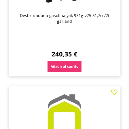
Desbrozador a gasolina yak 931g-v25 51,7cc/2t
garland
240,35 €
Añadir al carrito
Agre
a
los
favo