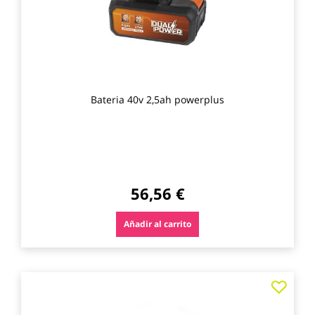
Bateria 40v 2,5ah powerplus
56,56 €
Añadir al carrito
Agre
a
los