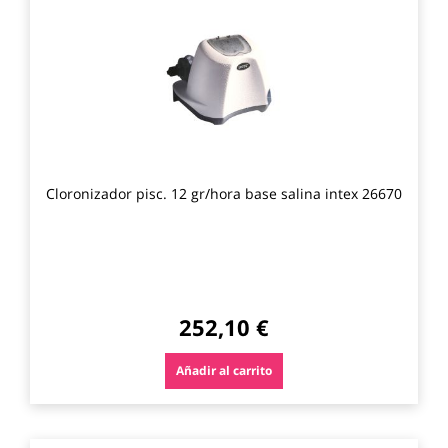
los
favo
Cloronizador pisc. 12 gr/hora base salina intex 26670
252,10 €
Añadir al carrito
Agre