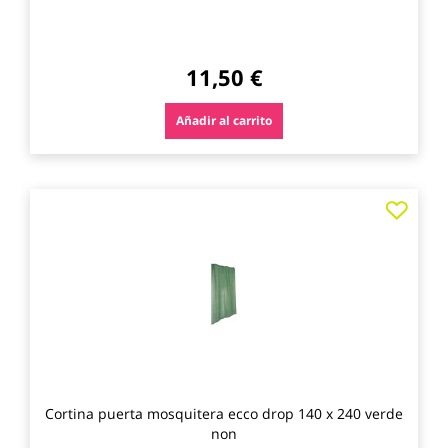
11,50 €
Añadir al carrito
Agre
a
los
favo
Cortina puerta mosquitera ecco drop 140 x 240 verde
non