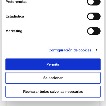
Preferencias
Añadir al carrito
Estadística
Agre
a
Marketing
los
favo
Configuración de cookies
Permitir
Sierra de pertiga telescopica a bateria li 18 v 20 cm
Seleccionar
gardena
Rechazar todas salvo las necesarias