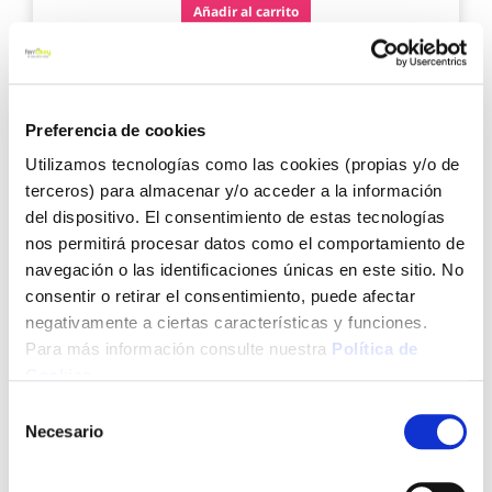
Añadir al carrito
Agre
a
Preferencia de cookies
los
favo
Utilizamos tecnologías como las cookies (propias y/o de
terceros) para almacenar y/o acceder a la información
del dispositivo. El consentimiento de estas tecnologías
nos permitirá procesar datos como el comportamiento de
navegación o las identificaciones únicas en este sitio. No
consentir o retirar el consentimiento, puede afectar
negativamente a ciertas características y funciones.
Funda colchon antichinches 135 x 200 cm novar
Para más información consulte nuestra
Política de
Cookies
.
Selección
Necesario
de
consentimiento
35,05 €