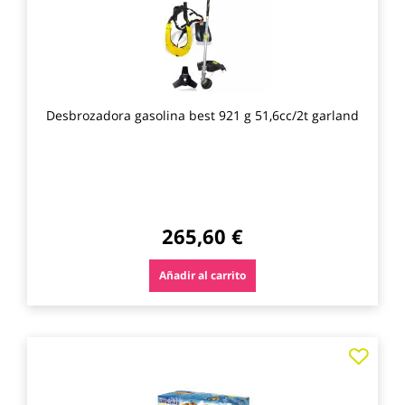
Desbrozadora gasolina best 921 g 51,6cc/2t garland
265,60 €
Añadir al carrito
Agre
a
los
favo