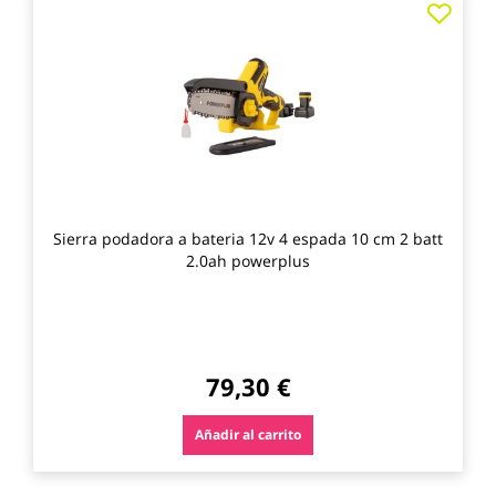
a
los
favo
Sierra podadora a bateria 12v 4 espada 10 cm 2 batt
2.0ah powerplus
79,30 €
Añadir al carrito