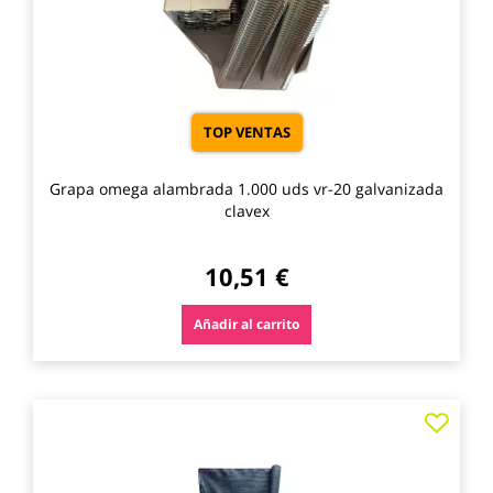
TOP VENTAS
Grapa omega alambrada 1.000 uds vr-20 galvanizada
clavex
10,51 €
Añadir al carrito
Agre
a
los
favo