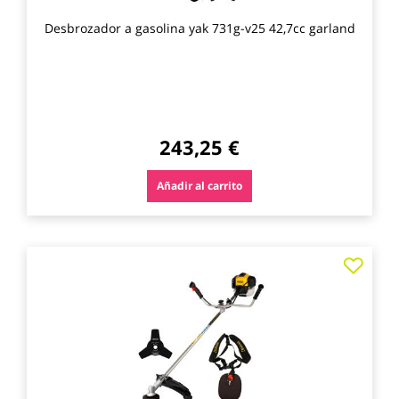
Desbrozador a gasolina yak 731g-v25 42,7cc garland
243,25 €
Añadir al carrito
Agre
a
los
favo