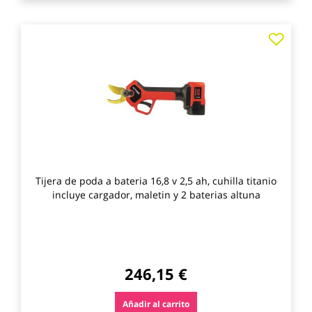
Agre
a
los
favo
Tijera de poda a bateria 16,8 v 2,5 ah, cuhilla titanio
incluye cargador, maletin y 2 baterias altuna
246,15 €
Añadir al carrito