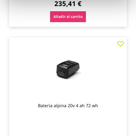
235,41 €
Añadir al carrito
Agre
a
los
favo
Bateria alpina 20v 4 ah 72 wh