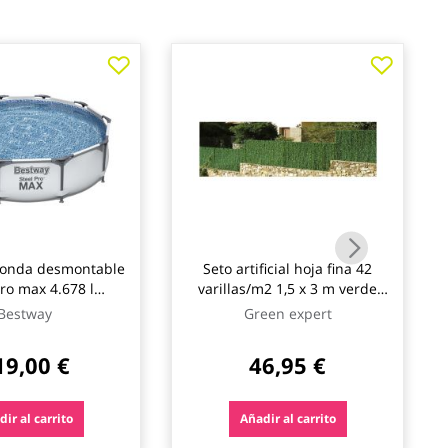
donda desmontable
Seto artificial hoja fina 42
pro max 4.678 l
varillas/m2 1,5 x 3 m verde
a cartucho tipo i
natuur
Bestway
Green expert
76cm bestway
19,00 €
46,95 €
ir al carrito
Añadir al carrito