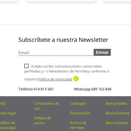
Subscríbete a nuestra Newsletter
Inscríbase
Enviar
a
nuestro
boletín
Acepto recibir comunicaciones comerciales
de
perfiladas y / o Newsletters de FerrOkey conforme a
noticias:
nuestra
Política de privacidad
Teléfono
914 815 681
Whatsapp
689 163 848
FAQ
Condiciones de
Catálogos
Marca Kylate
uso
Aviso legal
Financiación
Marca Kolorea
Política de
Política de
Acerca de
Marca Natuur
envíos
privacidad
Ferrokey