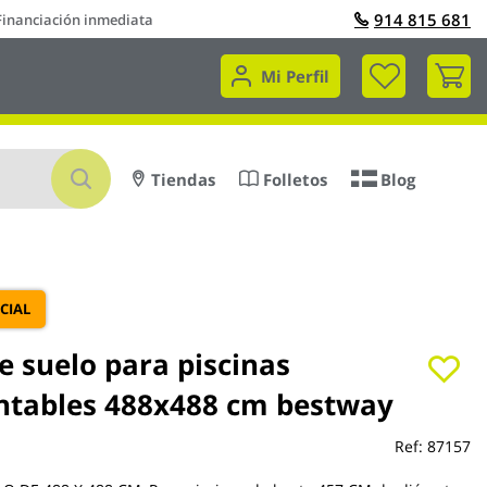
914 815 681
Financiación inmediata
Mi 
Mi Perfil
Buscar
Tiendas
Folletos
Blog
CIAL
e suelo para piscinas
tables 488x488 cm bestway
Ref:
87157