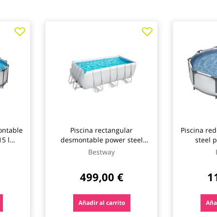
ontable
Piscina rectangular
Piscina re
5 l
desmontable power steel
steel 
ipo ii
8.124 l depuradora cartucho
depurador
Bestway
way
tipo ii 412x201x122cm
ø305x
bestway
499,00 €
1
Añadir al carrito
Añad