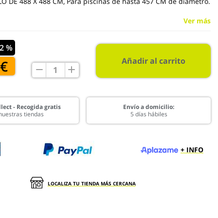
O DE 488 X 488 CM, Para piscinas de hasta 457 CM de diámetro.
Ver más
22 %
Añadir al carrito
 €
lect - Recogida gratis
Envío a domicilio:
nuestras tiendas
5 días hábiles
+ INFO
LOCALIZA TU TIENDA MÁS CERCANA