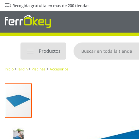
Ir
Recogida gratuita en más de 200 tiendas
al
contenido
Productos
Inicio
Jardin
Piscinas
Accesorios
Saltar
al
final
de
la
galería
de
imágenes