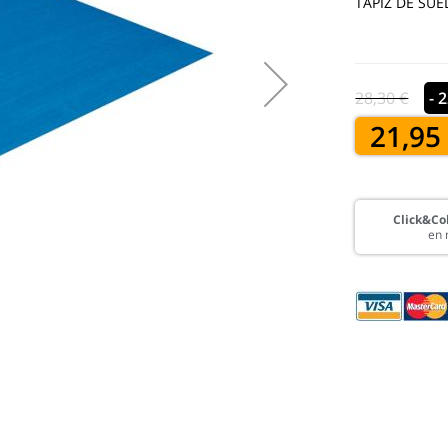
TAPIZ DE SUEL
28,30 €
- 
21,95
Click&Col
en 