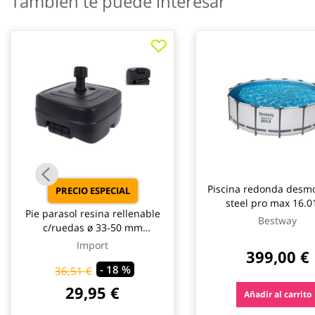
También te puede interesar
galería
de
imágenes
Piscina redonda desm
PRECIO ESPECIAL
steel pro max 16.01
Pie parasol resina rellenable
depuradora cartucho t
Bestway
c/ruedas ø 33-50 mm
ø457x122cm best
antracita import
Import
399,00 €
- 18 %
36,51 €
29,95 €
Añadir al carrito