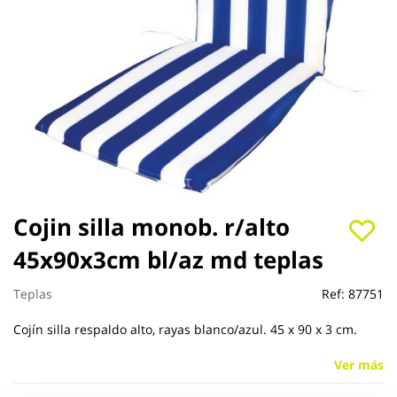
Saltar
Cojin silla monob. r/alto
al
45x90x3cm bl/az md teplas
comienzo
de
la
Teplas
Ref:
87751
galería
de
Cojín silla respaldo alto, rayas blanco/azul. 45 x 90 x 3 cm.
imágenes
Ver más