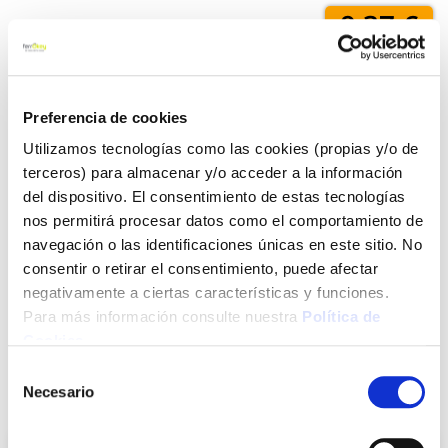
9,37 €
Añadir al carrito
Preferencia de cookies
Utilizamos tecnologías como las cookies (propias y/o de
terceros) para almacenar y/o acceder a la información
Click&Collect - Recogida gratis
Envío a domicilio:
del dispositivo. El consentimiento de estas tecnologías
en nuestras tiendas
5 días hábiles
nos permitirá procesar datos como el comportamiento de
navegación o las identificaciones únicas en este sitio. No
consentir o retirar el consentimiento, puede afectar
+ INFO
negativamente a ciertas características y funciones.
Para más información consulte nuestra
Política de
Cookies
.
LOCALIZA TU TIENDA MÁS CERCANA
Selección
Necesario
de
También te puede interesar
consentimiento