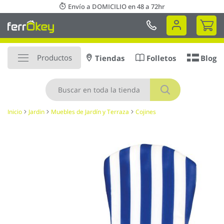
Ir
Envío a DOMICILIO en 48 a 72hr
al
Mi 
contenido
Productos
Tiendas
Folletos
Blog
Buscar
Inicio
Jardin
Muebles de Jardín y Terraza
Cojines
Saltar
al
final
de
la
galería
de
imágenes