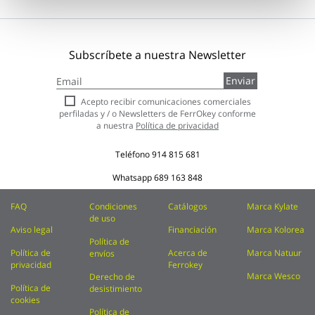
Subscríbete a nuestra Newsletter
Inscríbase
Enviar
a
nuestro
Acepto recibir comunicaciones comerciales
boletín
perfiladas y / o Newsletters de FerrOkey conforme
de
a nuestra
Política de privacidad
noticias:
Teléfono
914 815 681
Whatsapp
689 163 848
FAQ
Condiciones
Catálogos
Marca Kylate
de uso
Aviso legal
Financiación
Marca Kolorea
Política de
Política de
Acerca de
Marca Natuur
envíos
privacidad
Ferrokey
Marca Wesco
Derecho de
Política de
desistimiento
cookies
Política de