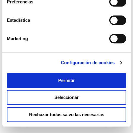
Preferencias
Estadística
Marketing
Configuración de cookies
TOP VENTAS
Pie parasol resina rellenable c/ruedas ø 33-50 mm
antracita import
Permitir
Import
Seleccionar
36,51 €
Rechazar todas salvo las necesarias
Añadir al carrito