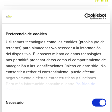
Ver más
12,60 €
Añadir al carrito
Preferencia de cookies
Utilizamos tecnologías como las cookies (propias y/o de
terceros) para almacenar y/o acceder a la información
del dispositivo. El consentimiento de estas tecnologías
Click&Collect - Recogida gratis
Envío a domicilio:
nos permitirá procesar datos como el comportamiento de
en nuestras tiendas
5 días hábiles
navegación o las identificaciones únicas en este sitio. No
consentir o retirar el consentimiento, puede afectar
negativamente a ciertas características y funciones.
+ INFO
Para más información consulte nuestra
Política de
Cookies
.
LOCALIZA TU TIENDA MÁS CERCANA
Selección
Necesario
de
También te puede interesar
consentimiento