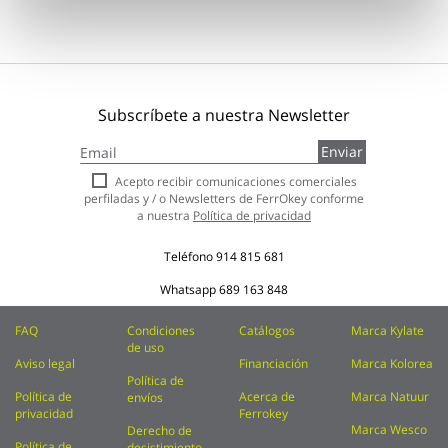
Subscríbete a nuestra Newsletter
Inscríbase
Enviar
a
nuestro
Acepto recibir comunicaciones comerciales
boletín
perfiladas y / o Newsletters de FerrOkey conforme
de
a nuestra
Política de privacidad
noticias:
Teléfono
914 815 681
Whatsapp
689 163 848
FAQ
Condiciones
Catálogos
Marca Kylate
de uso
Aviso legal
Financiación
Marca Kolorea
Política de
Política de
Acerca de
Marca Natuur
envíos
privacidad
Ferrokey
Marca Wesco
Derecho de
Política de
desistimiento