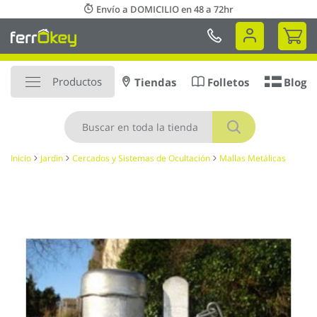
Ir
Envío a DOMICILIO en 48 a 72hr
al
Mi 
contenido
Productos
Tiendas
Folletos
Blog
Buscar
Inicio
Jardin
Cercados y Sistemas de Ocultación
Mallas Metálicas
Saltar
al
final
de
la
galería
de
imágenes