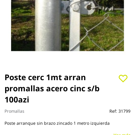
Saltar
Poste cerc 1mt arran
al
promallas acero cinc s/b
comienzo
de
100azi
la
galería
de
Promallas
Ref:
31799
imágenes
Poste arranque sin brazo zincado 1 metro izquierda