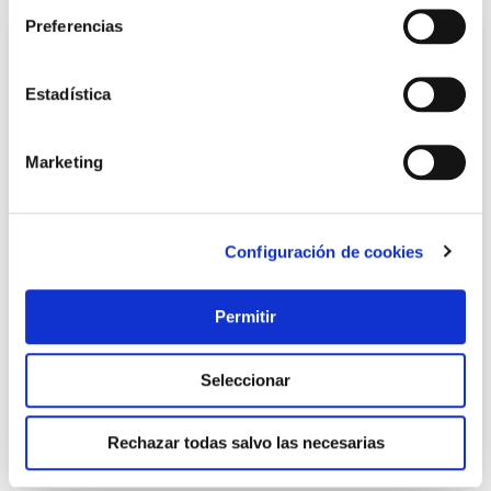
Preferencias
Estadística
Marketing
Configuración de cookies
Malla electrosoldada galvanizada 19 x 19 x 1,4 mm 1 x 25
m nivel
Permitir
Nivel
113,99 €
Seleccionar
Añadir al carrito
Rechazar todas salvo las necesarias