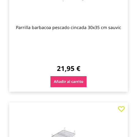
Parrilla barbacoa pescado cincada 30x35 cm sauvic
21,95 €
Añadir al carrito
Agre
a
los
favo