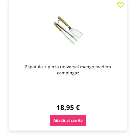
Agre
a
los
favo
Espatula + pinza universal mango madera
campingaz
18,95 €
Añadir al carrito