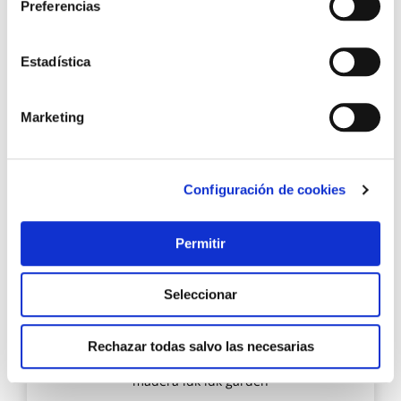
Preferencias
29,60 €
Estadística
Añadir al carrito
Marketing
Agre
a
Configuración de cookies
los
favo
Permitir
Seleccionar
Rechazar todas salvo las necesarias
Barbacoa carb 88x68x40cm 2 parrillas c/rda acero
madera ldk ldk garden