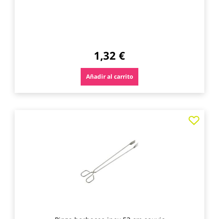
1,32 €
Añadir al carrito
Agre
a
los
favo