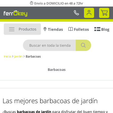
Ir
Envío a DOMICILIO en 48 a 72hr
al
Mi 
contenido
Productos
Tiendas
Folletos
Blog
Buscar
Inicio
Jardin
Barbacoas
Barbacoas
Las mejores barbacoas de jardín
¿Buscas
barbacoas de jardín
para disfrutar del buen tiempo y