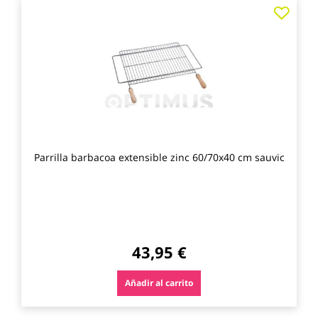
Agre
a
los
favo
Parrilla barbacoa extensible zinc 60/70x40 cm sauvic
43,95 €
Añadir al carrito