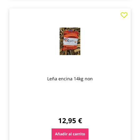
Agre
a
los
favo
Leña encina 14kg non
12,95 €
Añadir al carrito