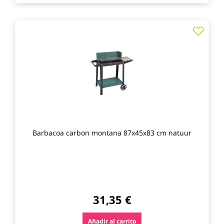
Agre
a
los
favo
Barbacoa carbon montana 87x45x83 cm natuur
31,35 €
Añadir al carrito