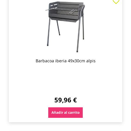
a
los
favo
Barbacoa iberia 49x30cm alpis
59,96 €
Añadir al carrito