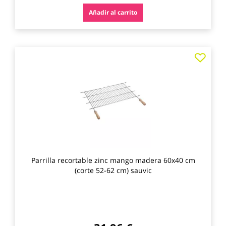
Añadir al carrito
Agre
a
los
favo
Parrilla recortable zinc mango madera 60x40 cm
(corte 52-62 cm) sauvic