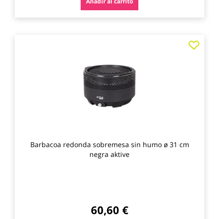
Añadir al carrito
Agre
a
los
favo
Barbacoa redonda sobremesa sin humo ø 31 cm
negra aktive
60,60 €