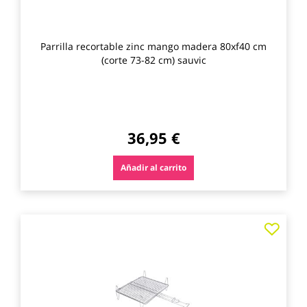
Parrilla recortable zinc mango madera 80xf40 cm
(corte 73-82 cm) sauvic
36,95 €
Añadir al carrito
Agre
a
los
favo