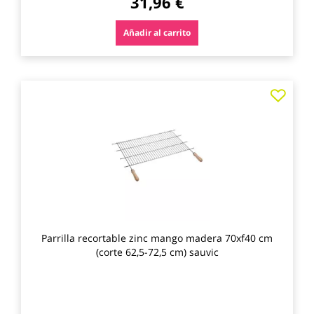
31,96 €
Añadir al carrito
Agre
a
los
favo
Parrilla recortable zinc mango madera 70xf40 cm
(corte 62,5-72,5 cm) sauvic