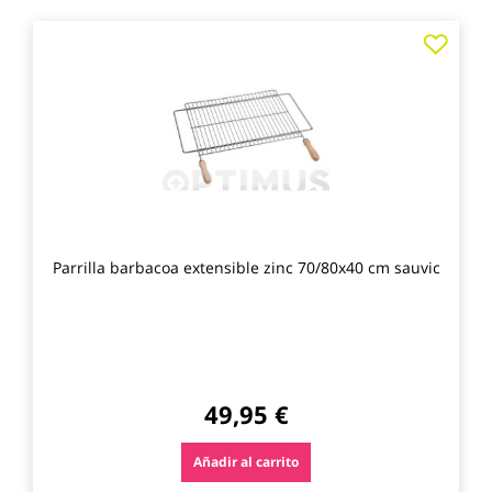
Agre
a
los
favo
Parrilla barbacoa extensible zinc 70/80x40 cm sauvic
49,95 €
Añadir al carrito