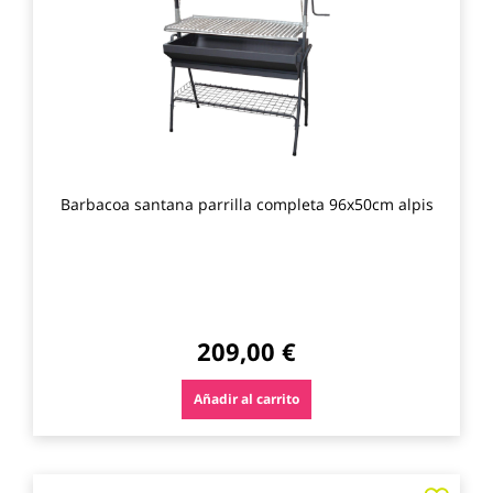
los
favo
Barbacoa santana parrilla completa 96x50cm alpis
209,00 €
Añadir al carrito
Agre