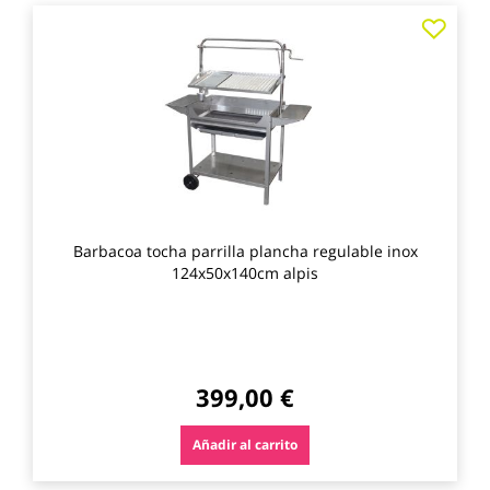
Agre
a
los
favo
Barbacoa tocha parrilla plancha regulable inox
124x50x140cm alpis
399,00 €
Añadir al carrito