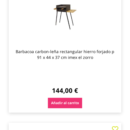
los
favo
Barbacoa carbon-leña rectangular hierro forjado p
91 x 44 x 37 cm imex el zorro
144,00 €
Añadir al carrito
Agre