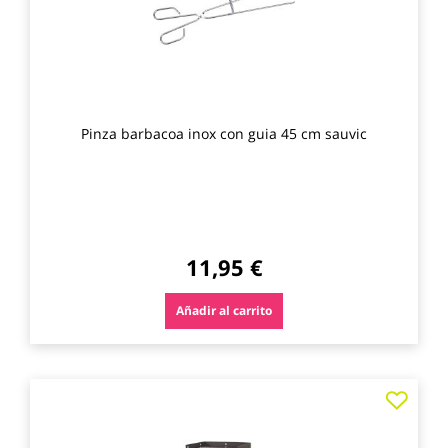
Pinza barbacoa inox con guia 45 cm sauvic
11,95 €
Añadir al carrito
Agre
a
los
favo