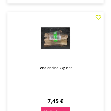
Agre
a
los
favo
Leña encina 7kg non
7,45 €