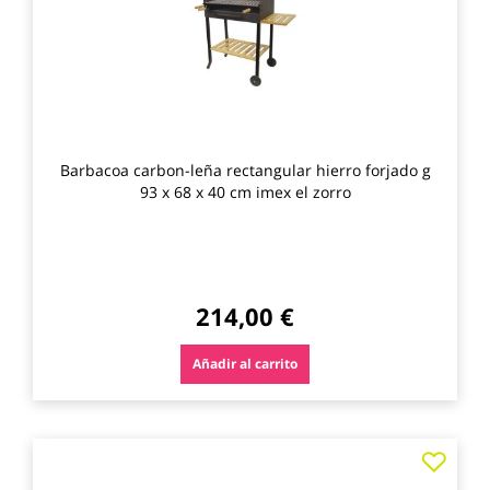
Barbacoa carbon-leña rectangular hierro forjado g
93 x 68 x 40 cm imex el zorro
214,00 €
Añadir al carrito
Agre
a