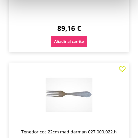
89,16 €
Añadir al carrito
Agre
a
los
favo
Tenedor coc 22cm mad darman 027.000.022.h