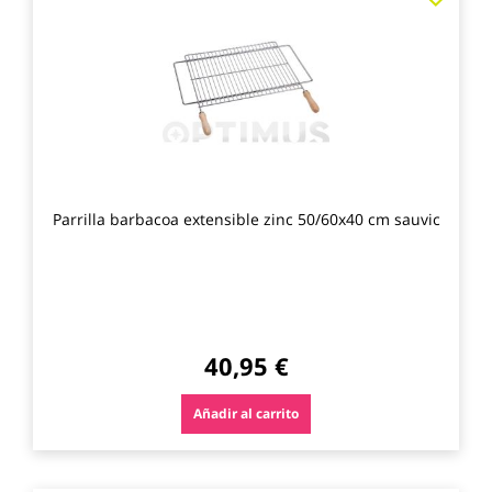
a
los
favo
Parrilla barbacoa extensible zinc 50/60x40 cm sauvic
40,95 €
Añadir al carrito