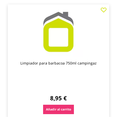
Agre
a
los
favo
Limpiador para barbacoa 750ml campingaz
8,95 €
Añadir al carrito