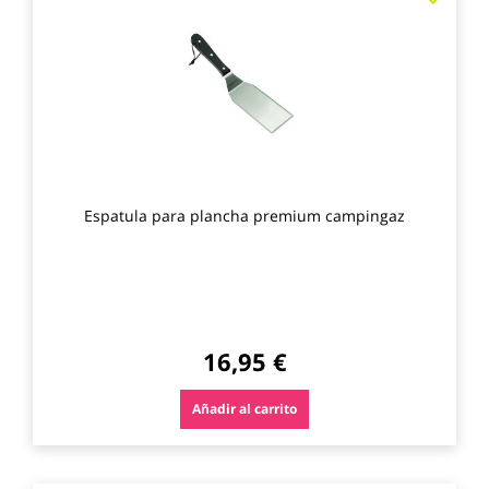
a
los
favo
Espatula para plancha premium campingaz
16,95 €
Añadir al carrito