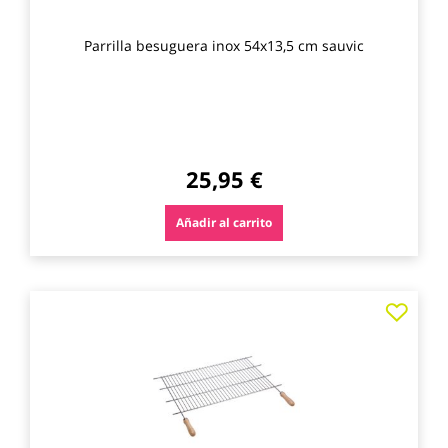
Parrilla besuguera inox 54x13,5 cm sauvic
25,95 €
Añadir al carrito
Agre
a
los
favo