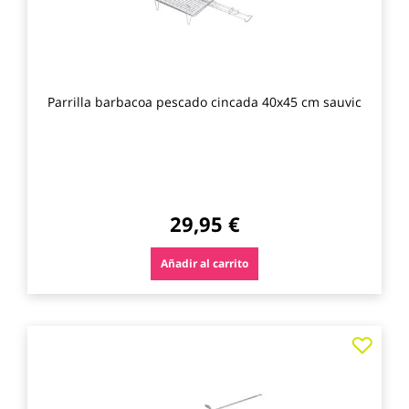
Parrilla barbacoa pescado cincada 40x45 cm sauvic
29,95 €
Añadir al carrito
Agre
a
los
favo