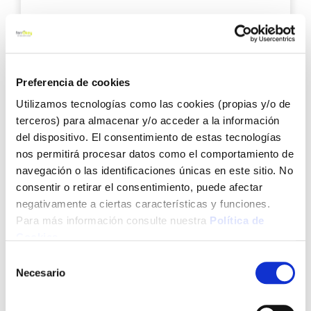
42,96 €
Añadir al carrito
Preferencia de cookies
Utilizamos tecnologías como las cookies (propias y/o de
Agre
terceros) para almacenar y/o acceder a la información
a
del dispositivo. El consentimiento de estas tecnologías
los
nos permitirá procesar datos como el comportamiento de
favo
navegación o las identificaciones únicas en este sitio. No
consentir o retirar el consentimiento, puede afectar
negativamente a ciertas características y funciones.
Para más información consulte nuestra
Política de
Cookies
.
Selección
Set chimenea encendido + briquetas + pastillas 28
Necesario
de
cm weber
consentimiento