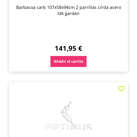
Barbacoa carb 107x58x94cm 2 parrillas c/rda acero
ldk garden
141,95 €
Añadir al carrito
Agre
a
los
favo