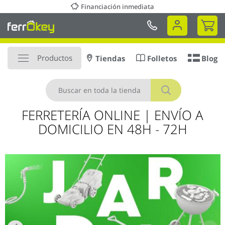
Ir
Financiación inmediata
al
Mi 
contenido
Productos
Tiendas
Folletos
Blog
Buscar
FERRETERÍA ONLINE | ENVÍO A
DOMICILIO EN 48H - 72H