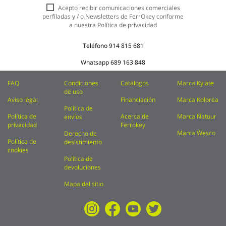
nuestro
Acepto recibir comunicaciones comerciales
boletín
perfiladas y / o Newsletters de FerrOkey conforme
de
a nuestra
Política de privacidad
noticias:
Teléfono
914 815 681
Whatsapp
689 163 848
FAQ
Condiciones
Catálogos
Marca Kylate
de uso
Aviso legal
Financiación
Marca Kolorea
Política de
Política de
Acerca de
Marca Natuur
envíos
privacidad
Ferrokey
Marca Wesco
Derecho de
Política de
desistimiento
cookies
Política de
devoluciones
Mapa del sitio