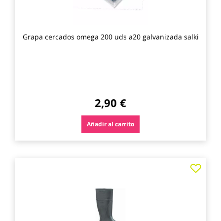
Grapa cercados omega 200 uds a20 galvanizada salki
2,90 €
Añadir al carrito
Agre
a
los
favo