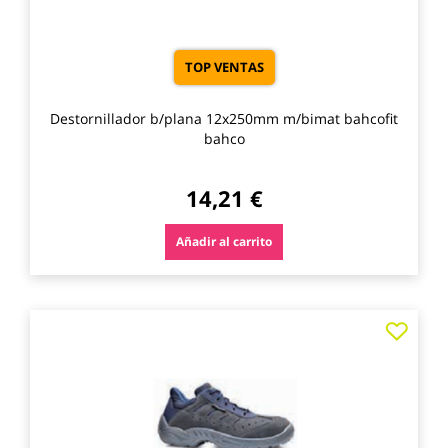
TOP VENTAS
Destornillador b/plana 12x250mm m/bimat bahcofit
bahco
14,21 €
Añadir al carrito
Agre
a
los
favo