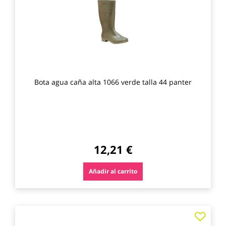
favo
Bota agua caña alta 1066 verde talla 44 panter
12,21 €
Añadir al carrito
Agre
a