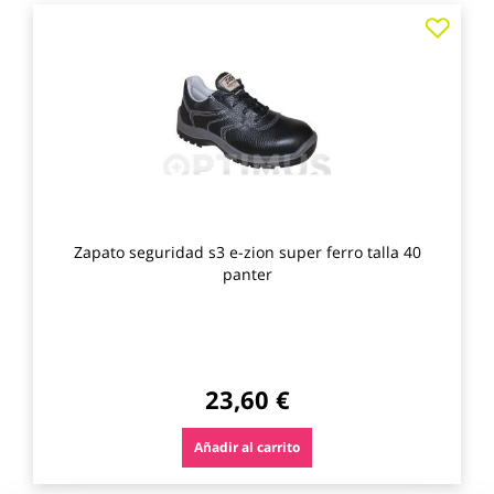
Agre
a
los
favo
Zapato seguridad s3 e-zion super ferro talla 40
panter
23,60 €
Añadir al carrito