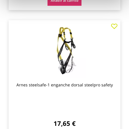
Añadir al carrito
Agre
a
los
favo
Arnes steelsafe-1 enganche dorsal steelpro safety
17,65 €