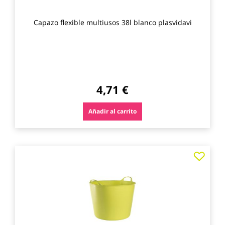
Capazo flexible multiusos 38l blanco plasvidavi
4,71 €
Añadir al carrito
Agre
a
los
favo