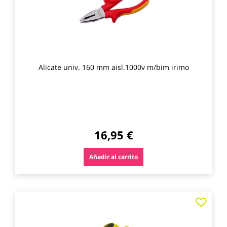
Alicate univ. 160 mm aisl.1000v m/bim irimo
16,95 €
Añadir al carrito
Agre
a
los
favo