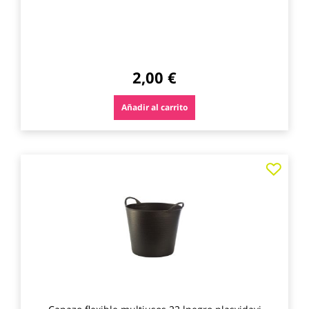
2,00 €
Añadir al carrito
Agre
a
los
favo