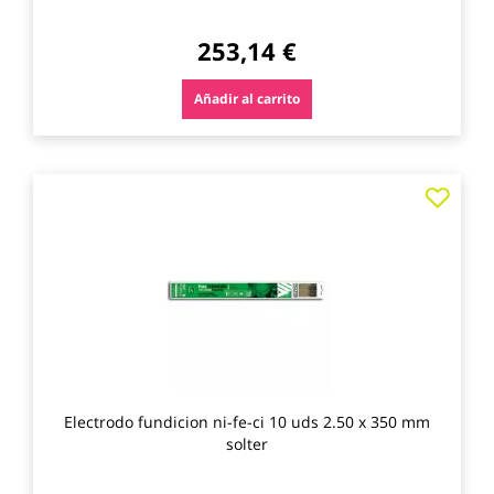
253,14 €
Añadir al carrito
Agre
a
los
favo
Electrodo fundicion ni-fe-ci 10 uds 2.50 x 350 mm
solter