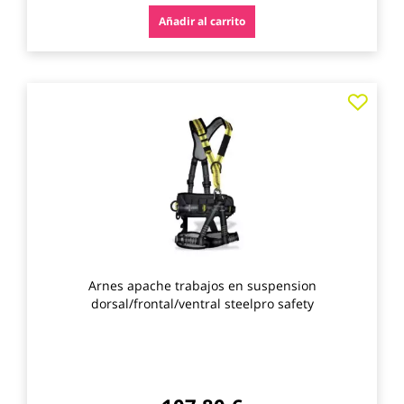
Añadir al carrito
Agre
a
los
favo
Arnes apache trabajos en suspension
dorsal/frontal/ventral steelpro safety