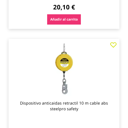
20,10 €
Añadir al carrito
Agre
a
los
favo
Dispositivo anticaidas retractil 10 m cable abs
steelpro safety