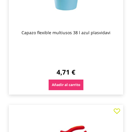
Capazo flexible multiusos 38 l azul plasvidavi
4,71 €
Añadir al carrito
Agre
a
los
favo