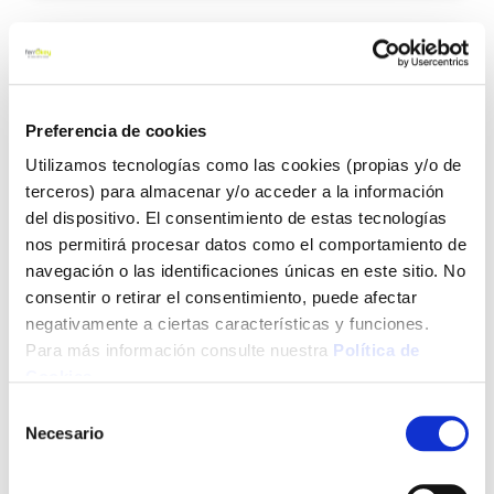
Agre
a
los
favo
Preferencia de cookies
Utilizamos tecnologías como las cookies (propias y/o de
terceros) para almacenar y/o acceder a la información
del dispositivo. El consentimiento de estas tecnologías
nos permitirá procesar datos como el comportamiento de
navegación o las identificaciones únicas en este sitio. No
Pirograbador 30 w kit con 22 accesorios target
consentir o retirar el consentimiento, puede afectar
negativamente a ciertas características y funciones.
Para más información consulte nuestra
Política de
Cookies
.
Selección
26,24 €
Necesario
de
consentimiento
Añadir al carrito