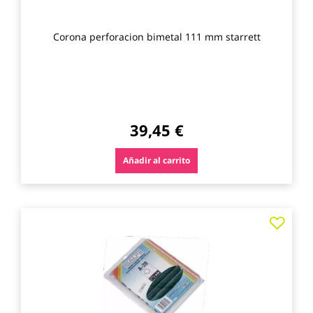
Corona perforacion bimetal 111 mm starrett
39,45 €
Añadir al carrito
Agre
a
los
favo