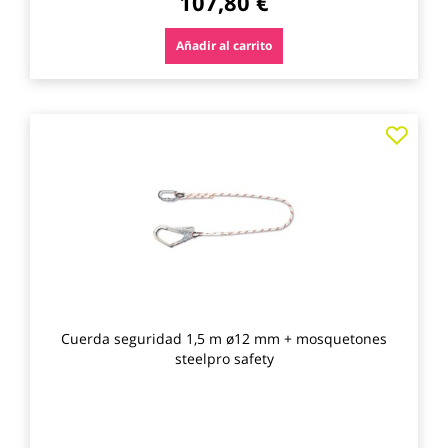
107,80 €
Añadir al carrito
Agre
a
los
favo
Cuerda seguridad 1,5 m ø12 mm + mosquetones
steelpro safety