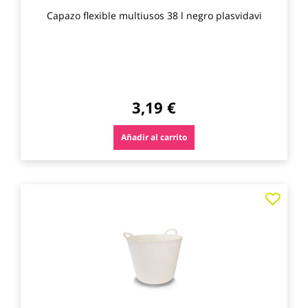
Capazo flexible multiusos 38 l negro plasvidavi
3,19 €
Añadir al carrito
Agre
a
los
favo