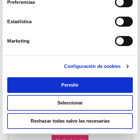
Preferencias
Agre
Estadística
a
los
favo
Marketing
Configuración de cookies
Permitir
Nivel laser hasta 15 m, gcl 2-15 bosch
Seleccionar
Rechazar todas salvo las necesarias
265,50 €