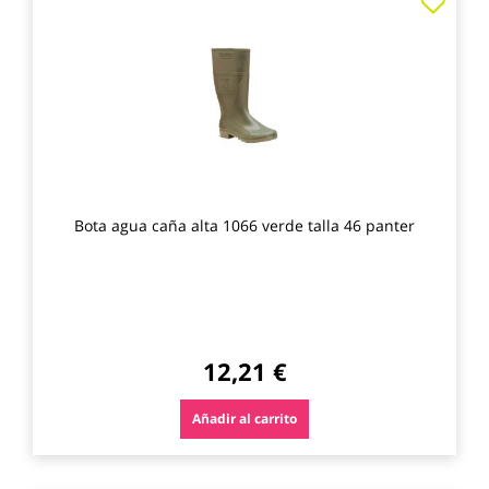
a
los
favo
Bota agua caña alta 1066 verde talla 46 panter
12,21 €
Añadir al carrito