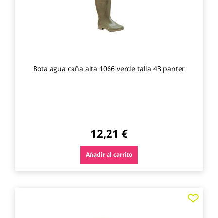
Bota agua caña alta 1066 verde talla 43 panter
12,21 €
Añadir al carrito
Agre
a
los