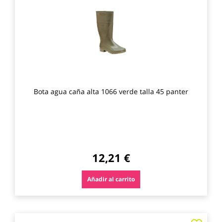
los
favo
Bota agua caña alta 1066 verde talla 45 panter
12,21 €
Añadir al carrito
Agre