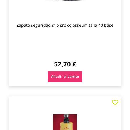
Zapato seguridad s1p src colosseum talla 40 base
52,70 €
Añadir al carrito
Agre
a
los
favo