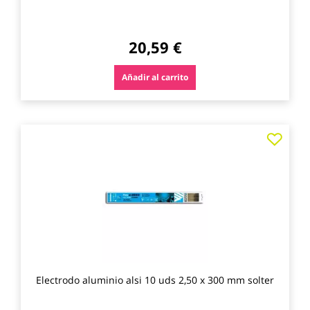
20,59 €
Añadir al carrito
Agre
a
los
favo
Electrodo aluminio alsi 10 uds 2,50 x 300 mm solter