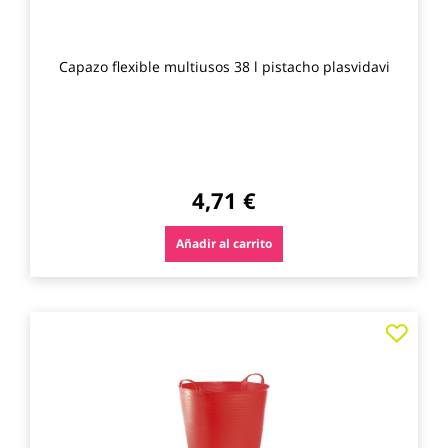
Capazo flexible multiusos 38 l pistacho plasvidavi
4,71 €
Añadir al carrito
Agre
a
los
favo