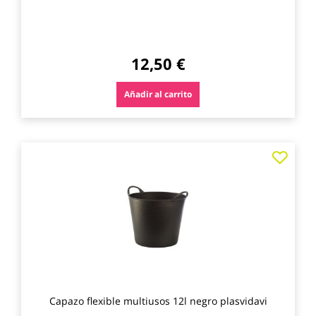
12,50 €
Añadir al carrito
Agre
a
los
favo
Capazo flexible multiusos 12l negro plasvidavi