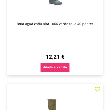
Bota agua caña alta 1066 verde talla 40 panter
12,21 €
Añadir al carrito
Agre
a
los
favo