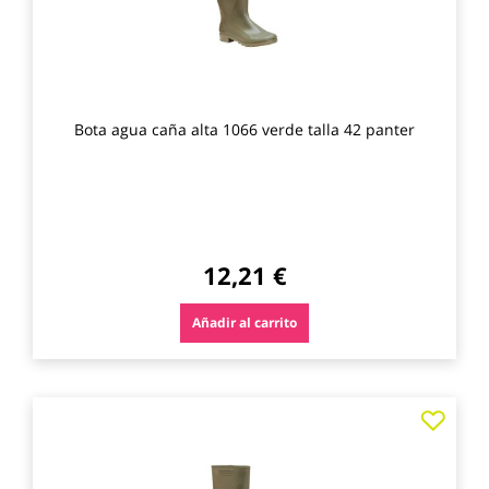
Bota agua caña alta 1066 verde talla 42 panter
12,21 €
Añadir al carrito
Agre
a
los
favo