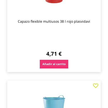
Capazo flexible multiusos 38 l rojo plasvidavi
4,71 €
Añadir al carrito
Agre
a
los
favo