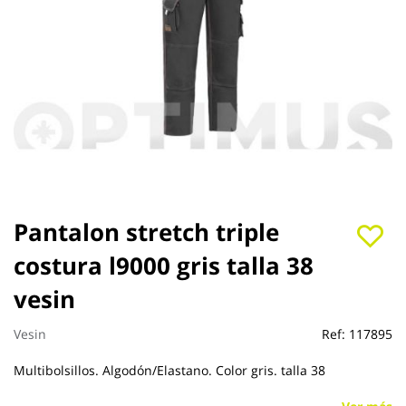
Saltar
Pantalon stretch triple
al
costura l9000 gris talla 38
comienzo
de
vesin
la
galería
de
Vesin
Ref:
117895
imágenes
Multibolsillos. Algodón/Elastano. Color gris. talla 38