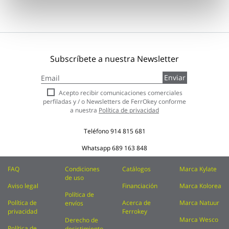
Subscríbete a nuestra Newsletter
Inscríbase
Enviar
a
nuestro
Acepto recibir comunicaciones comerciales
boletín
perfiladas y / o Newsletters de FerrOkey conforme
de
a nuestra
Política de privacidad
noticias:
Teléfono
914 815 681
Whatsapp
689 163 848
FAQ
Condiciones
Catálogos
Marca Kylate
de uso
Aviso legal
Financiación
Marca Kolorea
Política de
Política de
Acerca de
Marca Natuur
envíos
privacidad
Ferrokey
Marca Wesco
Derecho de
Política de
desistimiento