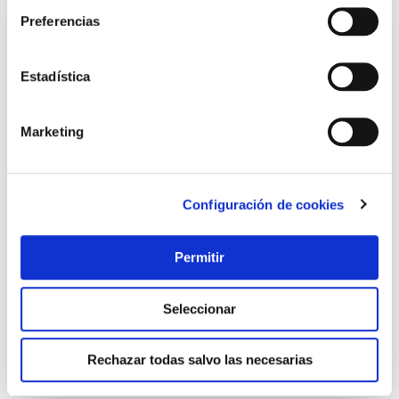
Preferencias
Estadística
Marketing
Configuración de cookies
Pantalon ignifugo algodon tratado talla l velilla
Velilla
Permitir
29,45 €
Seleccionar
Añadir al carrito
Rechazar todas salvo las necesarias