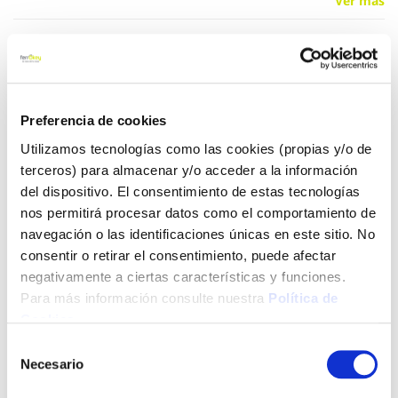
Ver más
23,30 €
Añadir al carrito
Preferencia de cookies
Utilizamos tecnologías como las cookies (propias y/o de
terceros) para almacenar y/o acceder a la información
del dispositivo. El consentimiento de estas tecnologías
Click&Collect - Recogida gratis
Envío a domicilio:
nos permitirá procesar datos como el comportamiento de
en nuestras tiendas
5 días hábiles
navegación o las identificaciones únicas en este sitio. No
consentir o retirar el consentimiento, puede afectar
negativamente a ciertas características y funciones.
+ INFO
Para más información consulte nuestra
Política de
Cookies
.
LOCALIZA TU TIENDA MÁS CERCANA
Selección
Necesario
de
También te puede interesar
consentimiento