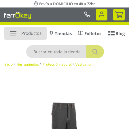
Ir
Envío a DOMICILIO en 48 a 72hr
al
Mi 
contenido
Productos
Tiendas
Folletos
Blog
Buscar
Inicio
Herramientas
Protección laboral
Vestuario
Saltar
al
final
de
la
galería
de
imágenes