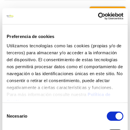
49,60 €
Añadir al carrito
Preferencia de cookies
Utilizamos tecnologías como las cookies (propias y/o de
terceros) para almacenar y/o acceder a la información
del dispositivo. El consentimiento de estas tecnologías
Click&Collect - Recogida gratis
Envío a domicilio:
en nuestras tiendas
5 días hábiles
nos permitirá procesar datos como el comportamiento de
navegación o las identificaciones únicas en este sitio. No
consentir o retirar el consentimiento, puede afectar
+ INFO
negativamente a ciertas características y funciones.
Para más información consulte nuestra
Política de
Cookies
.
LOCALIZA TU TIENDA MÁS CERCANA
Selección
Necesario
de
También te puede interesar
consentimiento