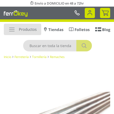
Ir
Envío a DOMICILIO en 48 a 72hr
al
Mi 
contenido
Productos
Tiendas
Folletos
Blog
Buscar
Inicio
Ferretería
Tornillería
Remaches
Saltar
al
final
de
la
galería
de
imágenes