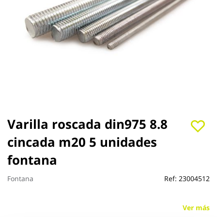
Saltar
Varilla roscada din975 8.8
al
cincada m20 5 unidades
comienzo
de
fontana
la
galería
de
Fontana
Ref:
23004512
imágenes
Ver más