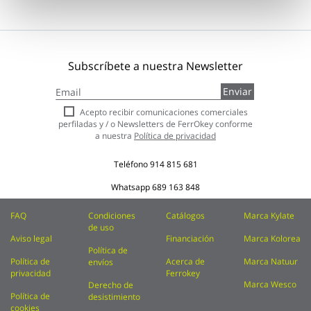
Subscríbete a nuestra Newsletter
Inscríbase
Enviar
a
nuestro
Acepto recibir comunicaciones comerciales
boletín
perfiladas y / o Newsletters de FerrOkey conforme
de
a nuestra
Política de privacidad
noticias:
Teléfono
914 815 681
Whatsapp
689 163 848
FAQ
Condiciones
Catálogos
Marca Kylate
de uso
Aviso legal
Financiación
Marca Kolorea
Política de
Política de
Acerca de
Marca Natuur
envíos
privacidad
Ferrokey
Marca Wesco
Derecho de
Política de
desistimiento
cookies