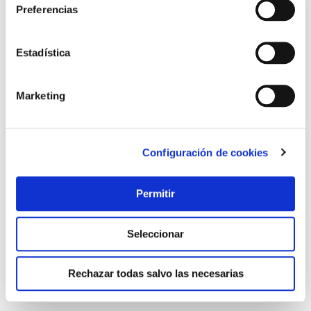
Preferencias
Estadística
Marketing
Configuración de cookies
Varilla roscada din976 5.6 cincada m6 100uds varosa
Varosa
Permitir
58,06 €
Seleccionar
Añadir al carrito
Rechazar todas salvo las necesarias