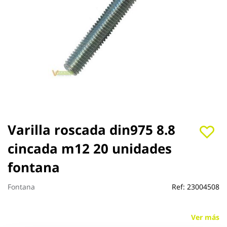
Saltar
Varilla roscada din975 8.8
al
cincada m12 20 unidades
comienzo
de
fontana
la
galería
de
Fontana
Ref:
23004508
imágenes
Ver más