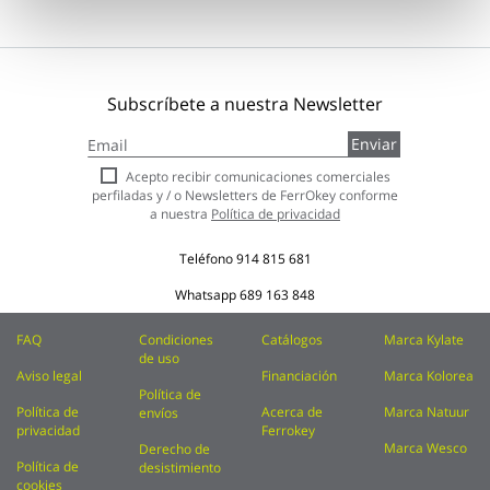
Subscríbete a nuestra Newsletter
Inscríbase
Enviar
a
nuestro
Acepto recibir comunicaciones comerciales
boletín
perfiladas y / o Newsletters de FerrOkey conforme
de
a nuestra
Política de privacidad
noticias:
Teléfono
914 815 681
Whatsapp
689 163 848
FAQ
Condiciones
Catálogos
Marca Kylate
de uso
Aviso legal
Financiación
Marca Kolorea
Política de
Política de
Acerca de
Marca Natuur
envíos
privacidad
Ferrokey
Marca Wesco
Derecho de
Política de
desistimiento
cookies