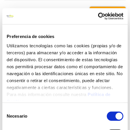
69,41 €
Añadir al carrito
Preferencia de cookies
Utilizamos tecnologías como las cookies (propias y/o de
terceros) para almacenar y/o acceder a la información
del dispositivo. El consentimiento de estas tecnologías
Click&Collect - Recogida gratis
Envío a domicilio:
en nuestras tiendas
5 días hábiles
nos permitirá procesar datos como el comportamiento de
navegación o las identificaciones únicas en este sitio. No
consentir o retirar el consentimiento, puede afectar
+ INFO
negativamente a ciertas características y funciones.
Para más información consulte nuestra
Política de
Cookies
.
LOCALIZA TU TIENDA MÁS CERCANA
Selección
Necesario
de
También te puede interesar
consentimiento