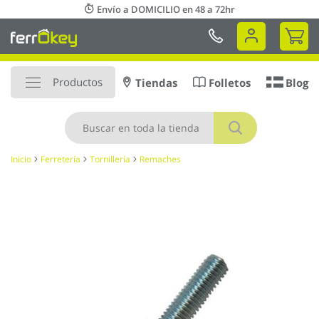
Ir
Envío a DOMICILIO en 48 a 72hr
al
Mi 
contenido
Productos
Tiendas
Folletos
Blog
Buscar
Inicio
Ferretería
Tornillería
Remaches
Saltar
al
final
de
la
galería
de
imágenes