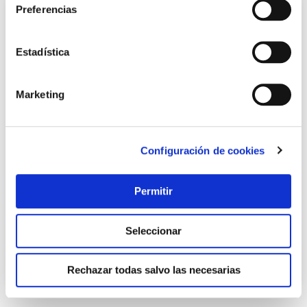
Preferencias
Estadística
Marketing
Configuración de cookies
Varilla roscada din975 8.8 cincada m14 20 unidades
fontana
Fontana
Permitir
93,40 €
Seleccionar
Añadir al carrito
Rechazar todas salvo las necesarias