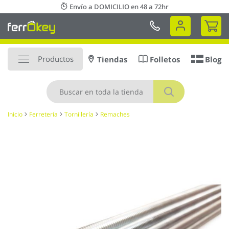
Ir
Envío a DOMICILIO en 48 a 72hr
al
Mi 
contenido
Productos
Tiendas
Folletos
Blog
Buscar
Inicio
Ferretería
Tornillería
Remaches
Saltar
al
final
de
la
galería
de
imágenes