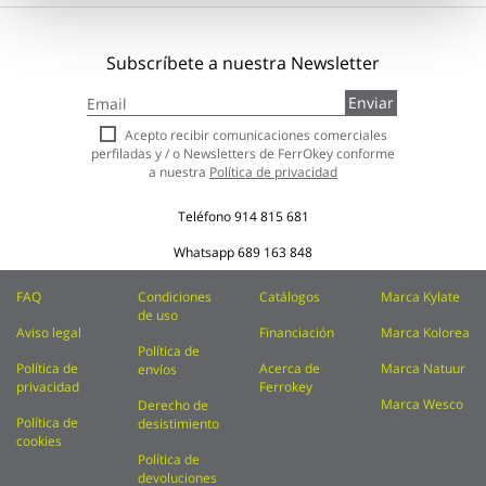
Subscríbete a nuestra Newsletter
Inscríbase
Enviar
a
nuestro
Acepto recibir comunicaciones comerciales
boletín
perfiladas y / o Newsletters de FerrOkey conforme
de
a nuestra
Política de privacidad
noticias:
Teléfono
914 815 681
Whatsapp
689 163 848
FAQ
Condiciones
Catálogos
Marca Kylate
de uso
Aviso legal
Financiación
Marca Kolorea
Política de
Política de
Acerca de
Marca Natuur
envíos
privacidad
Ferrokey
Marca Wesco
Derecho de
Política de
desistimiento
cookies
Política de
devoluciones