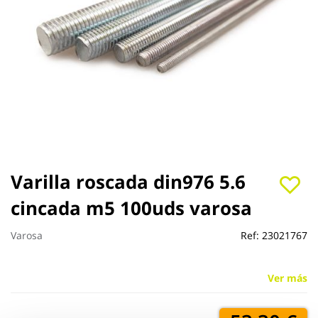
Saltar
Varilla roscada din976 5.6
al
cincada m5 100uds varosa
comienzo
de
la
Varosa
Ref:
23021767
galería
de
imágenes
Ver más