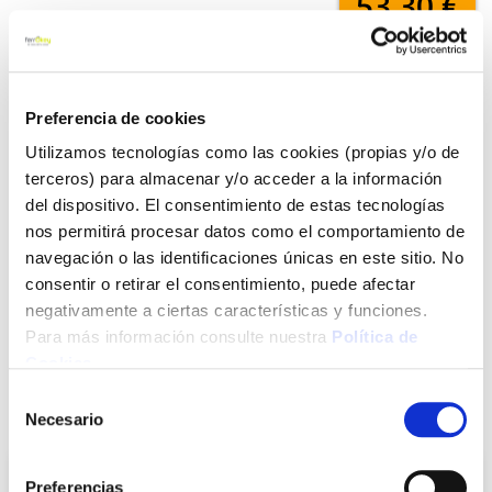
53,30 €
Añadir al carrito
Preferencia de cookies
Utilizamos tecnologías como las cookies (propias y/o de
terceros) para almacenar y/o acceder a la información
Click&Collect - Recogida gratis
Envío a domicilio:
del dispositivo. El consentimiento de estas tecnologías
en nuestras tiendas
5 días hábiles
nos permitirá procesar datos como el comportamiento de
navegación o las identificaciones únicas en este sitio. No
consentir o retirar el consentimiento, puede afectar
+ INFO
negativamente a ciertas características y funciones.
Para más información consulte nuestra
Política de
Cookies
.
LOCALIZA TU TIENDA MÁS CERCANA
Selección
También te puede interesar
Necesario
de
consentimiento
Preferencias