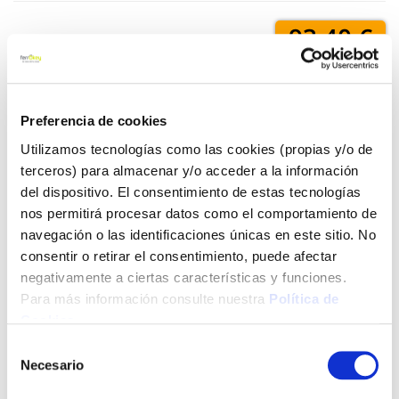
93,40 €
Añadir al carrito
Preferencia de cookies
Utilizamos tecnologías como las cookies (propias y/o de
terceros) para almacenar y/o acceder a la información
Click&Collect - Recogida gratis
Envío a domicilio:
del dispositivo. El consentimiento de estas tecnologías
en nuestras tiendas
5 días hábiles
nos permitirá procesar datos como el comportamiento de
navegación o las identificaciones únicas en este sitio. No
consentir o retirar el consentimiento, puede afectar
+ INFO
negativamente a ciertas características y funciones.
Para más información consulte nuestra
Política de
Cookies
.
LOCALIZA TU TIENDA MÁS CERCANA
Selección
Necesario
de
También te puede interesar
consentimiento