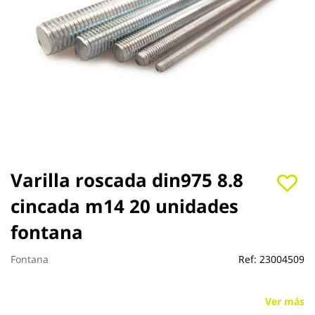
Saltar
Varilla roscada din975 8.8
al
cincada m14 20 unidades
comienzo
de
fontana
la
galería
de
Fontana
Ref:
23004509
imágenes
Ver más