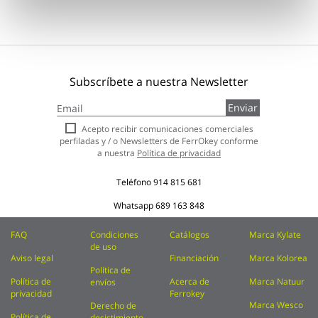
Subscríbete a nuestra Newsletter
Inscríbase
Enviar
a
nuestro
Acepto recibir comunicaciones comerciales
boletín
perfiladas y / o Newsletters de FerrOkey conforme
de
a nuestra
Política de privacidad
noticias:
Teléfono
914 815 681
Whatsapp
689 163 848
FAQ
Condiciones
Catálogos
Marca Kylate
de uso
Aviso legal
Financiación
Marca Kolorea
Política de
Política de
Acerca de
Marca Natuur
envíos
privacidad
Ferrokey
Marca Wesco
Derecho de
Política de
desistimiento