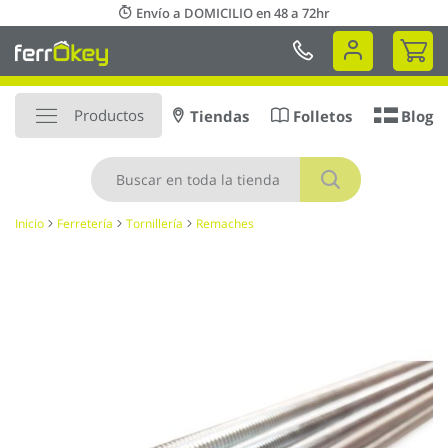
Ir
Envío a DOMICILIO en 48 a 72hr
al
Mi 
contenido
Productos
Tiendas
Folletos
Blog
Buscar
Inicio
Ferretería
Tornillería
Remaches
Saltar
al
final
de
la
galería
de
imágenes