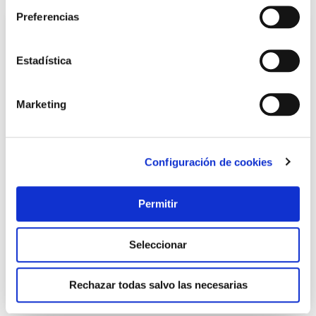
Preferencias
Estadística
Marketing
Configuración de cookies
Varilla roscada din976 5.6 cincada m4 250uds varosa
Varosa
Permitir
114,45 €
Seleccionar
Añadir al carrito
Rechazar todas salvo las necesarias