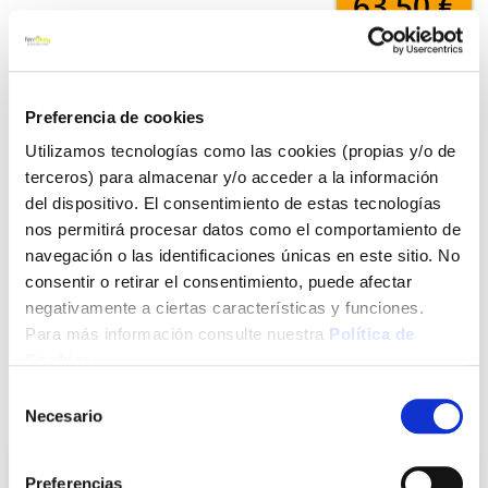
63,50 €
Añadir al carrito
Preferencia de cookies
Utilizamos tecnologías como las cookies (propias y/o de
terceros) para almacenar y/o acceder a la información
Click&Collect - Recogida gratis
Envío a domicilio:
del dispositivo. El consentimiento de estas tecnologías
en nuestras tiendas
5 días hábiles
nos permitirá procesar datos como el comportamiento de
navegación o las identificaciones únicas en este sitio. No
consentir o retirar el consentimiento, puede afectar
+ INFO
negativamente a ciertas características y funciones.
Para más información consulte nuestra
Política de
Cookies
.
LOCALIZA TU TIENDA MÁS CERCANA
Selección
También te puede interesar
Necesario
de
consentimiento
Preferencias