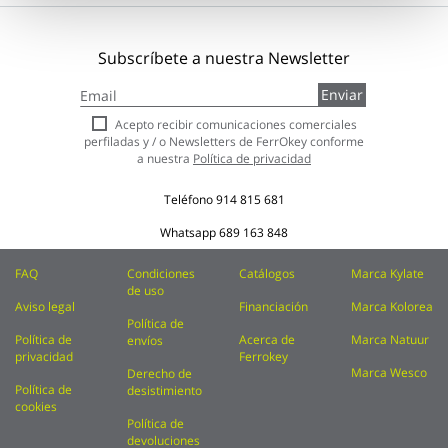
Subscríbete a nuestra Newsletter
Inscríbase
Enviar
a
nuestro
Acepto recibir comunicaciones comerciales
boletín
perfiladas y / o Newsletters de FerrOkey conforme
de
a nuestra
Política de privacidad
noticias:
Teléfono
914 815 681
Whatsapp
689 163 848
FAQ
Condiciones
Catálogos
Marca Kylate
de uso
Aviso legal
Financiación
Marca Kolorea
Política de
Política de
Acerca de
Marca Natuur
envíos
privacidad
Ferrokey
Marca Wesco
Derecho de
Política de
desistimiento
cookies
Política de
devoluciones