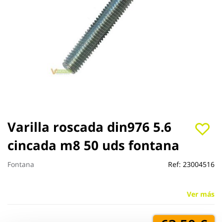
Saltar
Varilla roscada din976 5.6
al
cincada m8 50 uds fontana
comienzo
de
la
Fontana
Ref:
23004516
galería
de
imágenes
Ver más