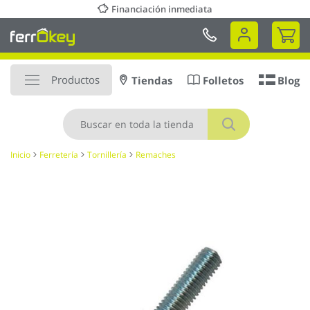
Ir
Financiación inmediata
al
Mi 
contenido
Productos
Tiendas
Folletos
Blog
Buscar
Inicio
Ferretería
Tornillería
Remaches
Saltar
al
final
de
la
galería
de
imágenes