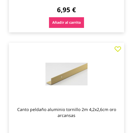
6,95 €
Añadir al carrito
Agre
a
los
favo
Canto peldaño aluminio tornillo 2m 4,2x2,6cm oro
arcansas