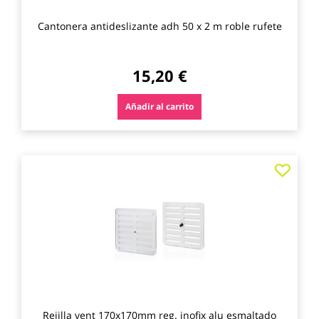
Cantonera antideslizante adh 50 x 2 m roble rufete
15,20 €
Añadir al carrito
Agre
a
los
favo
Rejilla vent 170x170mm reg. inofix alu esmaltado