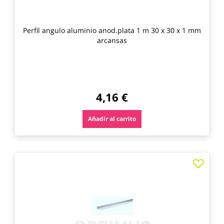
Perfil angulo aluminio anod.plata 1 m 30 x 30 x 1 mm
arcansas
4,16 €
Añadir al carrito
Agre
a
los
favo