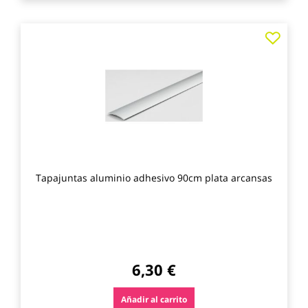
Agre
a
los
favo
Tapajuntas aluminio adhesivo 90cm plata arcansas
6,30 €
Añadir al carrito