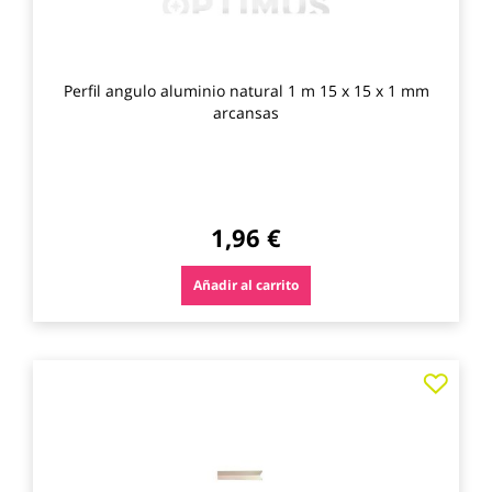
Perfil angulo aluminio natural 1 m 15 x 15 x 1 mm
arcansas
1,96 €
Añadir al carrito
Agre
a
los
favo