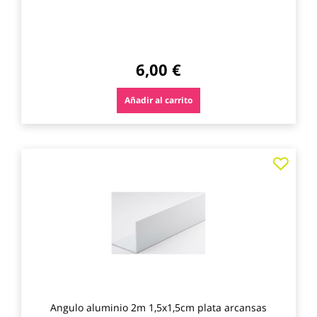
6,00 €
Añadir al carrito
Agre
a
los
favo
Angulo aluminio 2m 1,5x1,5cm plata arcansas