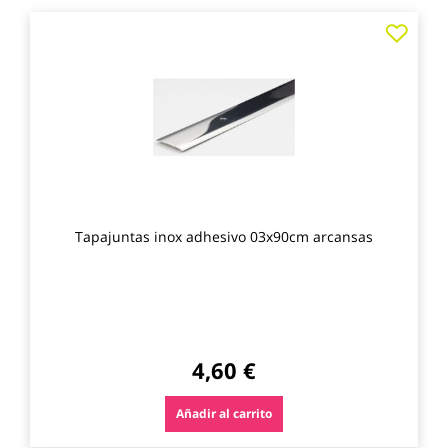
Agre
a
los
favo
Tapajuntas inox adhesivo 03x90cm arcansas
4,60 €
Añadir al carrito