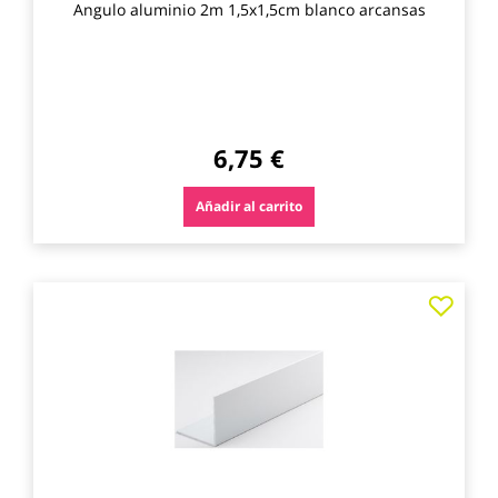
Angulo aluminio 2m 1,5x1,5cm blanco arcansas
6,75 €
Añadir al carrito
Agre
a
los
favo