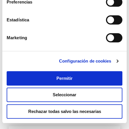
Preferencias
los
favo
Estadística
Marketing
Tapajuntas inox adhesivo 3,8x90cm arcansas
Configuración de cookies
Permitir
5,60 €
Seleccionar
Añadir al carrito
Rechazar todas salvo las necesarias
Agre