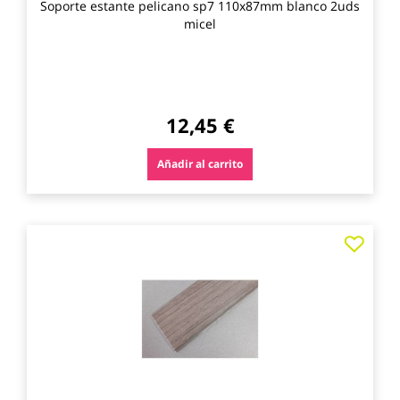
Soporte estante pelicano sp7 110x87mm blanco 2uds
micel
12,45 €
Añadir al carrito
Agre
a
los
favo