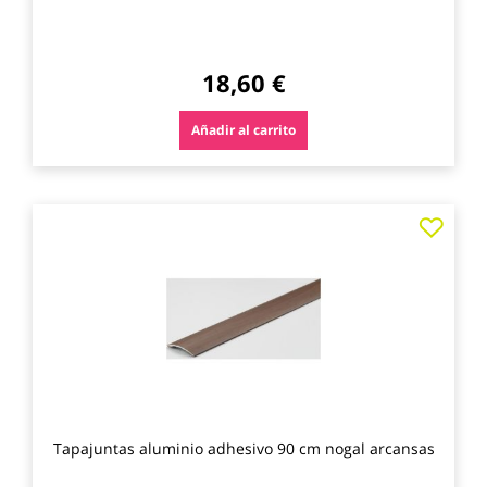
18,60 €
Añadir al carrito
Agre
a
los
favo
Tapajuntas aluminio adhesivo 90 cm nogal arcansas