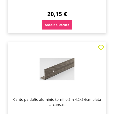
20,15 €
Añadir al carrito
Agre
a
los
favo
Canto peldaño aluminio tornillo 2m 4,2x2,6cm plata
arcansas