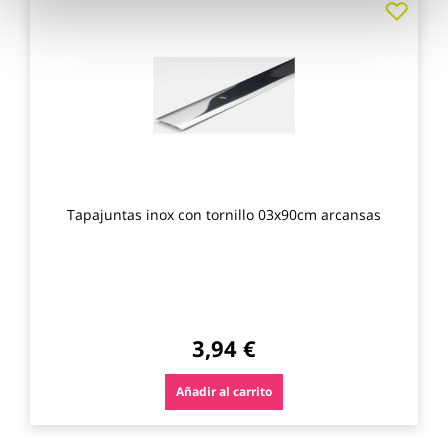
a
los
favo
Tapajuntas inox con tornillo 03x90cm arcansas
3,94 €
Añadir al carrito