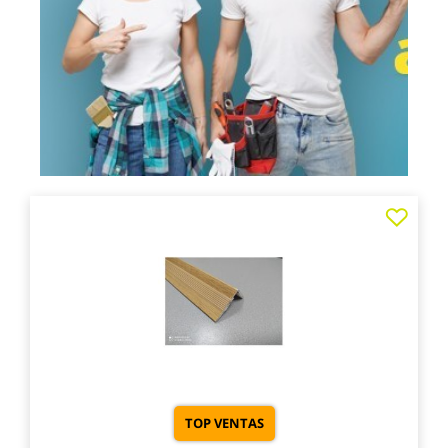
Agre
a
los
favo
TOP VENTAS