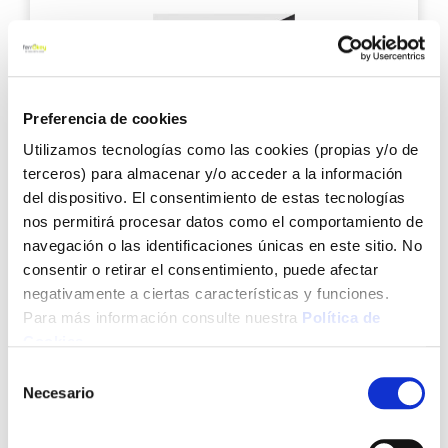
favo
Preferencia de cookies
Utilizamos tecnologías como las cookies (propias y/o de
Tapajuntas inox con tornillo 3,8x90cm inox arcansas
terceros) para almacenar y/o acceder a la información
del dispositivo. El consentimiento de estas tecnologías
nos permitirá procesar datos como el comportamiento de
navegación o las identificaciones únicas en este sitio. No
consentir o retirar el consentimiento, puede afectar
negativamente a ciertas características y funciones.
4,95 €
Para más información consulte nuestra
Política de
Cookies
.
Añadir al carrito
Selección
Necesario
de
consentimiento
Agre
a