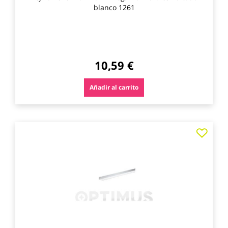
blanco 1261
10,59 €
Añadir al carrito
Agre
a
los
favo