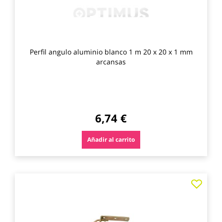
Perfil angulo aluminio blanco 1 m 20 x 20 x 1 mm
arcansas
6,74 €
Añadir al carrito
Agre
a
los
favo