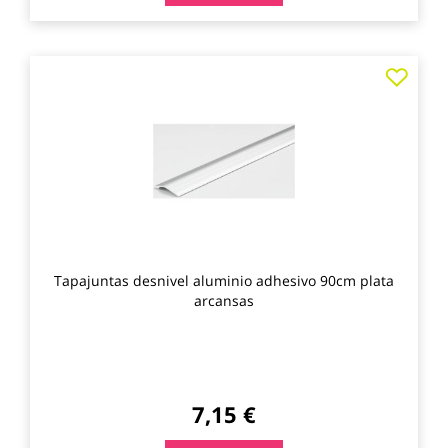
Agre
a
los
favo
Tapajuntas desnivel aluminio adhesivo 90cm plata
arcansas
7,15 €