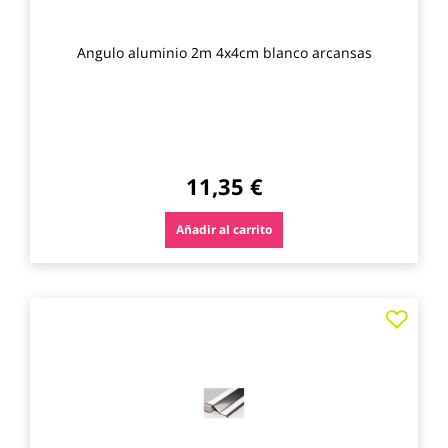
Angulo aluminio 2m 4x4cm blanco arcansas
11,35 €
Añadir al carrito
Agre
a
los
favo