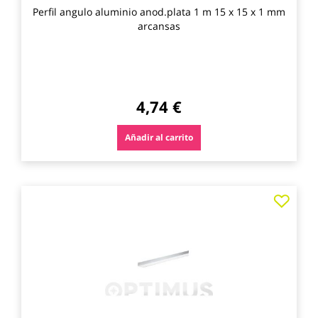
Perfil angulo aluminio anod.plata 1 m 15 x 15 x 1 mm
arcansas
4,74 €
Añadir al carrito
Agre
a
los
favo