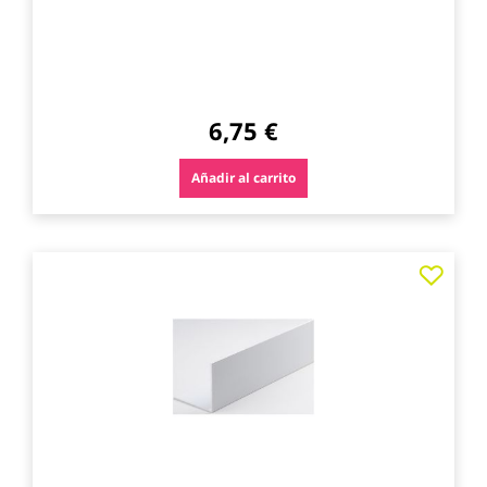
6,75 €
Añadir al carrito
Agre
a
los
favo