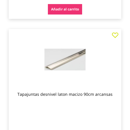
Añadir al carrito
Agre
a
los
favo
Tapajuntas desnivel laton macizo 90cm arcansas