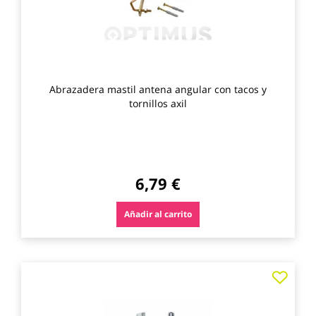
Abrazadera mastil antena angular con tacos y
tornillos axil
6,79 €
Añadir al carrito
Agre
a
los
favo