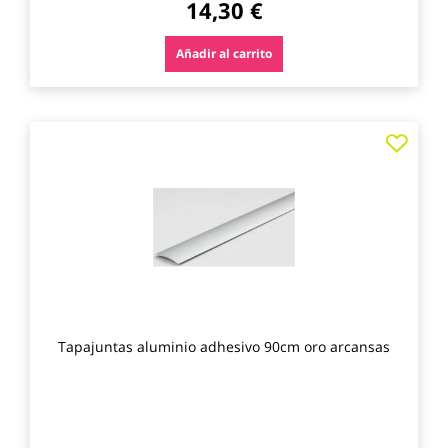
14,30 €
Añadir al carrito
Agre
a
los
favo
Tapajuntas aluminio adhesivo 90cm oro arcansas