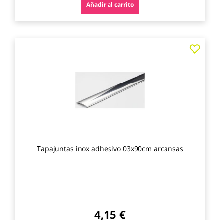
Añadir al carrito
Agre
a
los
favo
Tapajuntas inox adhesivo 03x90cm arcansas
4,15 €