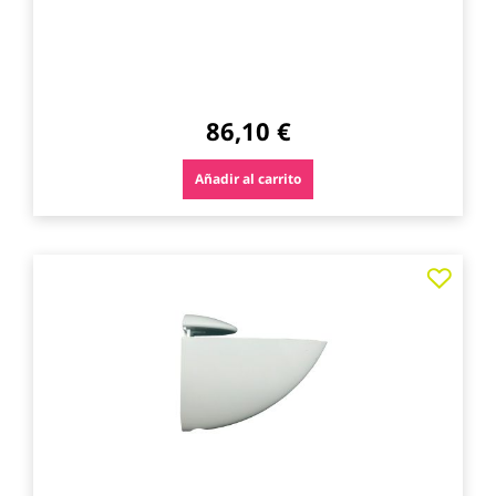
86,10 €
Añadir al carrito
Agre
a
los
favo