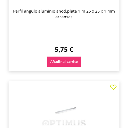
Perfil angulo aluminio anod.plata 1 m 25 x 25 x 1 mm
arcansas
5,75 €
Añadir al carrito
Agre
a
los
favo