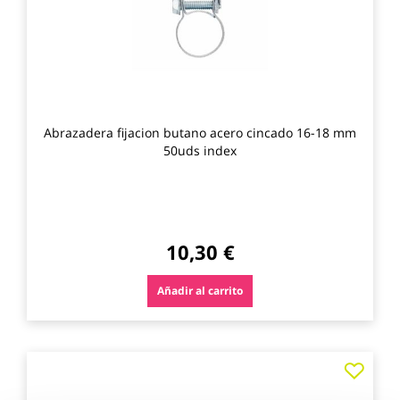
Abrazadera fijacion butano acero cincado 16-18 mm
50uds index
10,30 €
Añadir al carrito
Agre
a
los