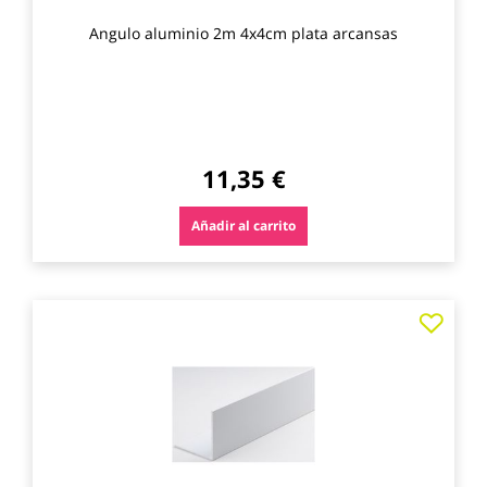
Angulo aluminio 2m 4x4cm plata arcansas
11,35 €
Añadir al carrito
Agre
a
los
favo