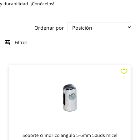
y durabilidad. ¡Conócelos!
Ordenar por
Filtros
Agre
a
los
favo
Soporte cilindrico angulo 5-6mm 50uds micel