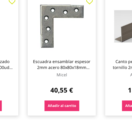
rzado
Escuadra ensamblar espesor
Canto p
00uds
2mm acero 80x80x18mm
tornillo 
100uds micel
Micel
40,55 €
1
Añadir al carrito
Añad