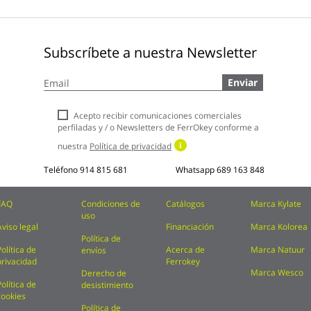
Subscríbete a nuestra Newsletter
Inscríbase
Enviar
a
nuestro
boletín
Acepto recibir comunicaciones comerciales
de
perfiladas y / o Newsletters de FerrOkey conforme a
noticias:
nuestra
Política de privacidad
Teléfono
914 815 681
Whatsapp
689 163 848
FAQ
Condiciones de
Catálogos
Marca Kylate
uso
Aviso legal
Financiación
Marca Kolorea
Política de
Política de
Acerca de
Marca Natuur
envíos
privacidad
Ferrokey
Marca Wesco
Derecho de
Política de
desistimiento
cookies
Política de