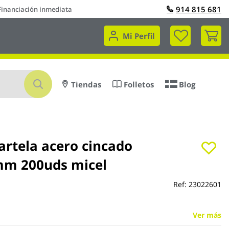
914 815 681
Financiación inmediata
Mi 
Mi Perfil
Buscar
Tiendas
Folletos
Blog
artela acero cincado
m 200uds micel
Ref:
23022601
Ver más