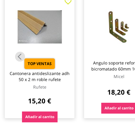
galería
de
imágenes
Angulo soporte refo
TOP VENTAS
bicromatado 60mm 1
Cantonera antideslizante adh
micel
Micel
50 x 2 m roble rufete
Rufete
18,20 €
15,20 €
Añadir al carrito
Añadir al carrito