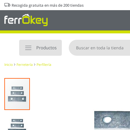
Ir
Recogida gratuita en más de 200 tiendas
al
contenido
Productos
Inicio
Ferretería
Perfilería
Saltar
al
final
de
la
galería
de
imágenes