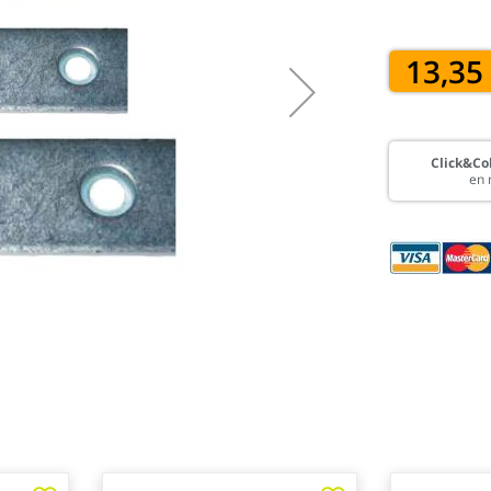
13,35
Click&Col
en 