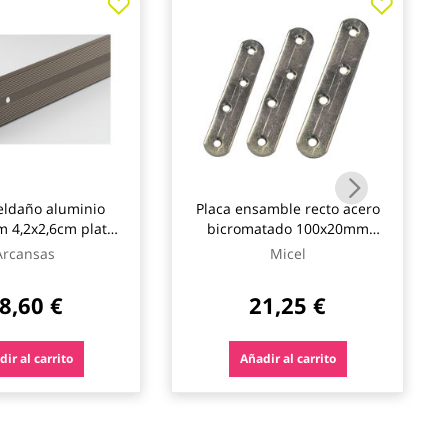
eldaño aluminio
Placa ensamble recto acero
2m 4,2x2,6cm plata
bicromatado 100x20mm
arcansas
100uds micel
Arcansas
Micel
8,60 €
21,25 €
ir al carrito
Añadir al carrito