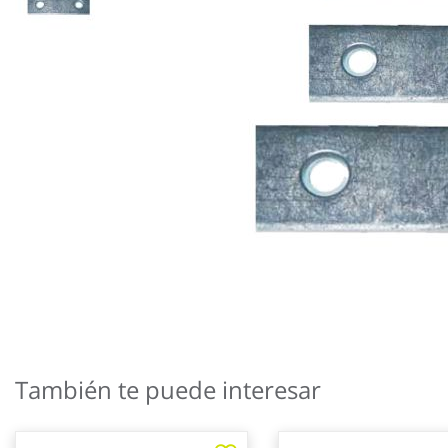
Saltar
al
También te puede interesar
comienzo
de
la