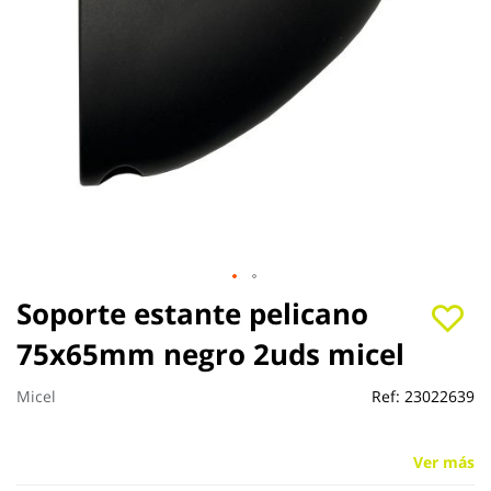
Saltar
Soporte estante pelicano
al
75x65mm negro 2uds micel
comienzo
de
la
Micel
Ref:
23022639
galería
de
imágenes
Ver más