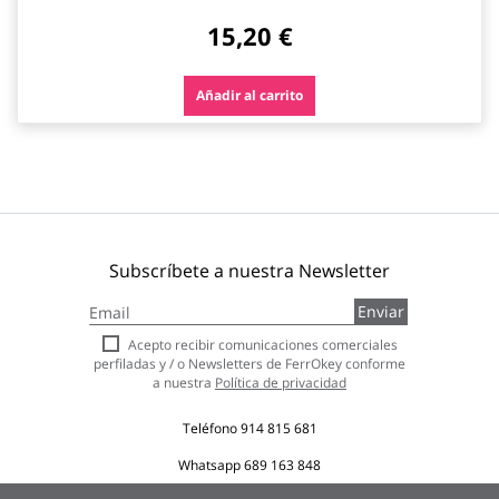
15,20 €
Añadir al carrito
Subscríbete a nuestra Newsletter
Inscríbase
Enviar
a
nuestro
Acepto recibir comunicaciones comerciales
boletín
perfiladas y / o Newsletters de FerrOkey conforme
de
a nuestra
Política de privacidad
noticias:
Teléfono
914 815 681
Whatsapp
689 163 848