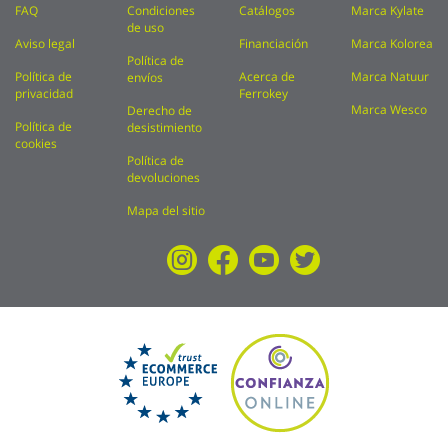
FAQ
Condiciones
Catálogos
Marca Kylate
de uso
Aviso legal
Financiación
Marca Kolorea
Política de
Política de
Acerca de
Marca Natuur
envíos
privacidad
Ferrokey
Marca Wesco
Derecho de
Política de
desistimiento
cookies
Política de
devoluciones
Mapa del sitio