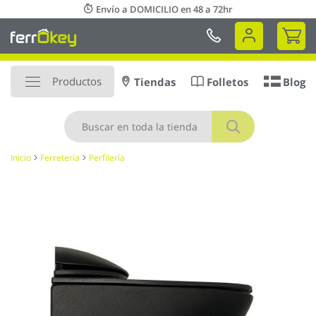
Ir
Envío a DOMICILIO en 48 a 72hr
al
Mi 
contenido
Productos
Tiendas
Folletos
Blog
Buscar
Inicio
Ferretería
Perfilería
Saltar
al
final
de
la
galería
de
imágenes