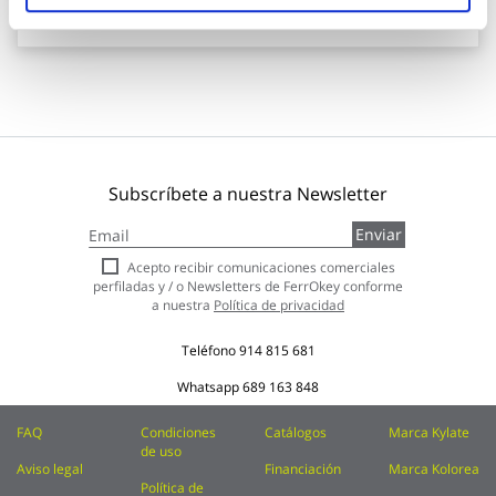
Añadir al carrito
Subscríbete a nuestra Newsletter
Inscríbase
Enviar
a
nuestro
Acepto recibir comunicaciones comerciales
boletín
perfiladas y / o Newsletters de FerrOkey conforme
de
a nuestra
Política de privacidad
noticias:
Teléfono
914 815 681
Whatsapp
689 163 848
FAQ
Condiciones
Catálogos
Marca Kylate
de uso
Aviso legal
Financiación
Marca Kolorea
Política de