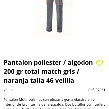
Saltar
Pantalon poliester / algodon
al
200 gr total match gris /
comienzo
de
naranja talla 46 velilla
la
galería
de
Velilla
Ref:
97931
imágenes
Pantalón Multi-bolsillos con pinzas y goma elástica en el
interior de la cinturilla de la espalda. Dos bolsillos con fuelle y