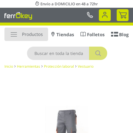
Ir
Envío a DOMICILIO en 48 a 72hr
al
Mi 
contenido
Productos
Tiendas
Folletos
Blog
Buscar
Inicio
Herramientas
Protección laboral
Vestuario
Saltar
al
final
de
la
galería
de
imágenes