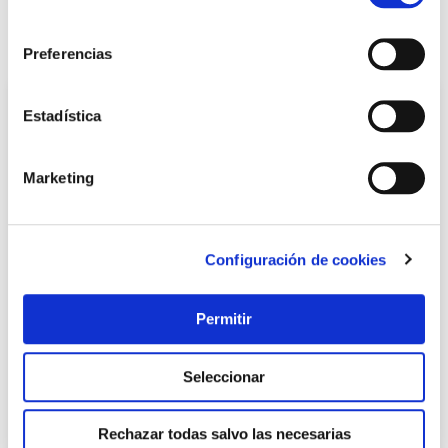
LOCALIZA TU TIENDA MÁS CERCANA
consentimiento
También te puede interesar
Preferencias
Estadística
Marketing
Configuración de cookies
Pantalon ignifugo algodon tratado talla l velilla
Permitir
Velilla
Seleccionar
29,45 €
Rechazar todas salvo las necesarias