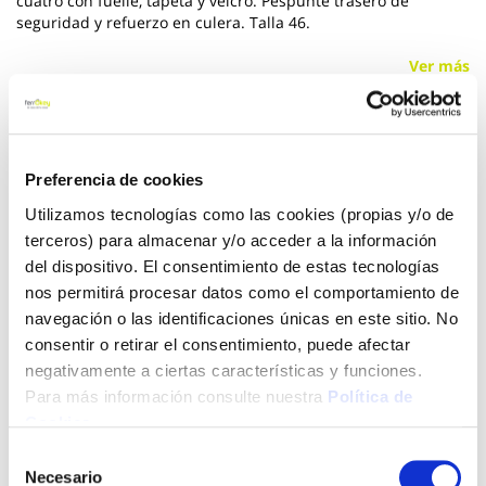
cuatro con fuelle, tapeta y velcro. Pespunte trasero de
seguridad y refuerzo en culera. Talla 46.
Ver más
13,50 €
Preferencia de cookies
Añadir al carrito
Utilizamos tecnologías como las cookies (propias y/o de
terceros) para almacenar y/o acceder a la información
del dispositivo. El consentimiento de estas tecnologías
nos permitirá procesar datos como el comportamiento de
Click&Collect - Recogida gratis
Envío a domicilio:
navegación o las identificaciones únicas en este sitio. No
en nuestras tiendas
5 días hábiles
consentir o retirar el consentimiento, puede afectar
negativamente a ciertas características y funciones.
Para más información consulte nuestra
Política de
+ INFO
Cookies
.
Selección
Necesario
de