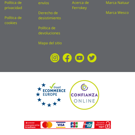
Política de
Acerca de
Marca Natuur
envíos
privacidad
Ferrokey
Marca Wesco
Derecho de
Política de
desistimiento
cookies
Política de
devoluciones
Mapa del sitio