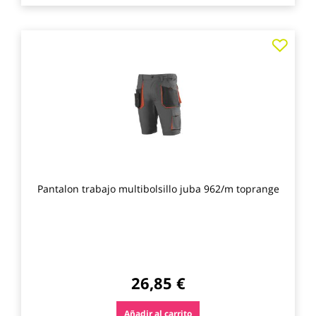
Agre
a
los
favo
Pantalon trabajo multibolsillo juba 962/m toprange
26,85 €
Añadir al carrito