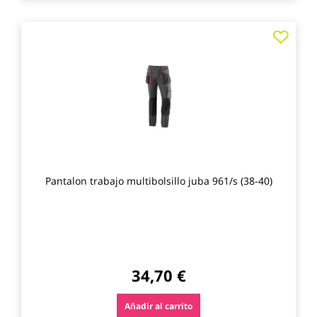
Agre
a
los
favo
Pantalon trabajo multibolsillo juba 961/s (38-40)
34,70 €
Añadir al carrito