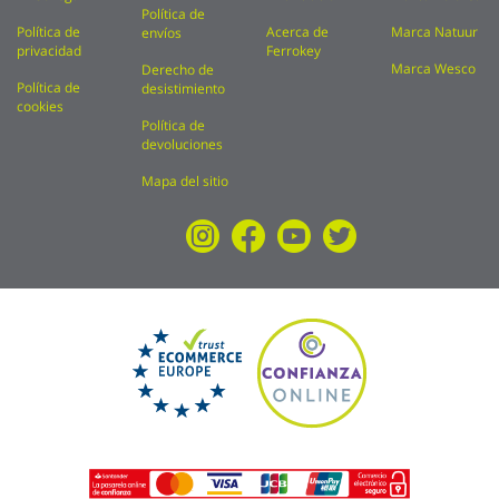
Política de
Política de
Acerca de
Marca Natuur
envíos
privacidad
Ferrokey
Marca Wesco
Derecho de
Política de
desistimiento
cookies
Política de
devoluciones
Mapa del sitio