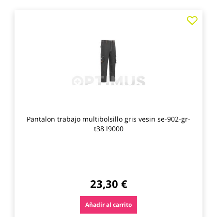
Agre
a
los
favo
Pantalon trabajo multibolsillo gris vesin se-902-gr-
t38 l9000
23,30 €
Añadir al carrito