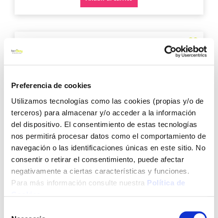
Agre
a
los
favo
Preferencia de cookies
Utilizamos tecnologías como las cookies (propias y/o de
terceros) para almacenar y/o acceder a la información
del dispositivo. El consentimiento de estas tecnologías
nos permitirá procesar datos como el comportamiento de
Pantalon trabajo multibolsillo gris/naranja velilla
navegación o las identificaciones únicas en este sitio. No
103004081642
consentir o retirar el consentimiento, puede afectar
negativamente a ciertas características y funciones.
Para más información consulte nuestra
Política de
Cookies
.
13,50 €
Selección