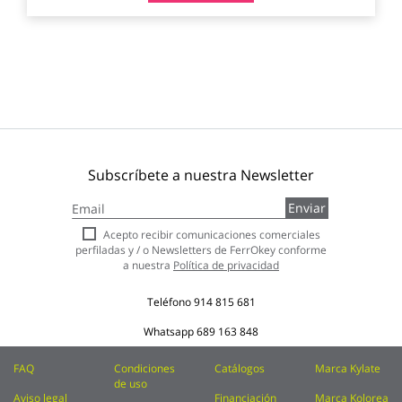
Subscríbete a nuestra Newsletter
Inscríbase
Enviar
a
nuestro
Acepto recibir comunicaciones comerciales
boletín
perfiladas y / o Newsletters de FerrOkey conforme
de
a nuestra
Política de privacidad
noticias:
Teléfono
914 815 681
Whatsapp
689 163 848
FAQ
Condiciones
Catálogos
Marca Kylate
de uso
Aviso legal
Financiación
Marca Kolorea