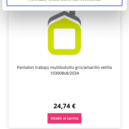
Agre
a
los
favo
Pantalon trabajo multibolsillo gris/amarillo velilla
103008s8/2034
24,74 €
Añadir al carrito