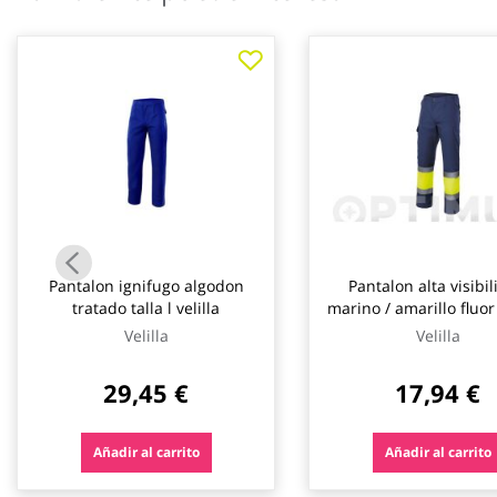
galería
de
imágenes
Pantalon ignifugo algodon
Pantalon alta visibi
tratado talla l velilla
marino / amarillo fluor 
velilla
Velilla
Velilla
29,45 €
17,94 €
Añadir al carrito
Añadir al carrito