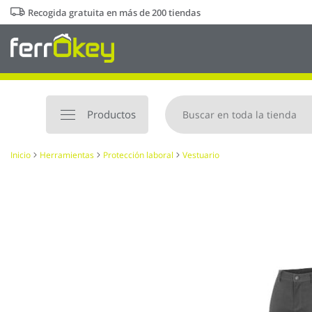
Ir
Recogida gratuita en más de 200 tiendas
al
contenido
Productos
Inicio
Herramientas
Protección laboral
Vestuario
Saltar
al
final
de
la
galería
de
imágenes