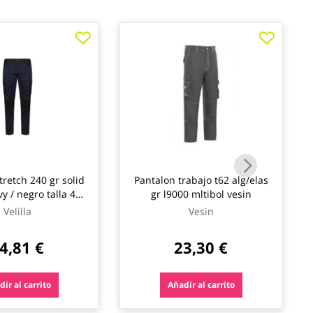
tretch 240 gr solid
Pantalon trabajo t62 alg/elas
y / negro talla 40
gr l9000 mltibol vesin
velilla
Velilla
Vesin
4,81 €
23,30 €
ir al carrito
Añadir al carrito