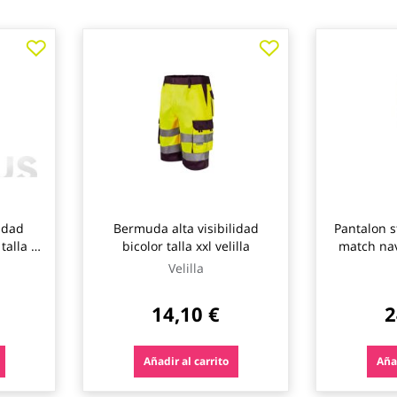
lidad
Bermuda alta visibilidad
Pantalon s
talla xl
bicolor talla xxl velilla
match nav
Velilla
14,10 €
2
Añadir al carrito
Añad