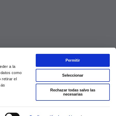
Permitir
eder a la
r datos como
Seleccionar
retirar el
más
Rechazar todas salvo las
necesarias
Precios válidos solo en la web, no en tienda