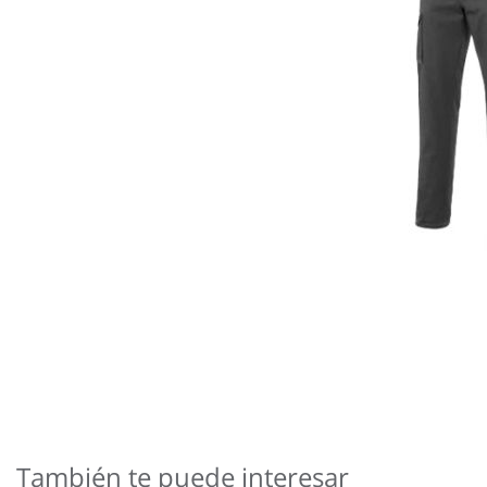
Saltar
al
comienzo
de
También te puede interesar
la