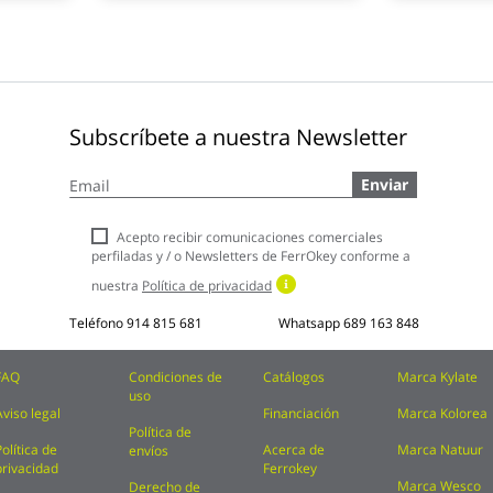
Subscríbete a nuestra Newsletter
Inscríbase
Enviar
a
nuestro
boletín
Acepto recibir comunicaciones comerciales
de
perfiladas y / o Newsletters de FerrOkey conforme a
noticias:
nuestra
Política de privacidad
Teléfono
914 815 681
Whatsapp
689 163 848
FAQ
Condiciones de
Catálogos
Marca Kylate
uso
Aviso legal
Financiación
Marca Kolorea
Política de
Política de
Acerca de
Marca Natuur
envíos
privacidad
Ferrokey
Marca Wesco
Derecho de