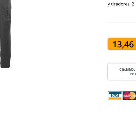
y tiradores, 2
13,46
Click&Col
en 