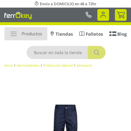
Ir
Envío a DOMICILIO en 48 a 72hr
al
Mi 
contenido
Productos
Tiendas
Folletos
Blog
Buscar
Inicio
Herramientas
Protección laboral
Vestuario
Saltar
al
final
de
la
galería
de
imágenes