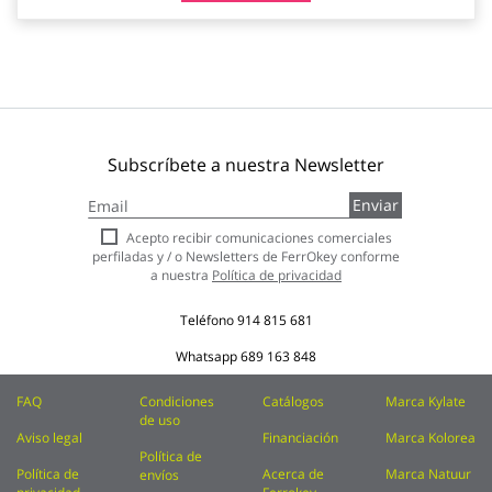
Subscríbete a nuestra Newsletter
Inscríbase
Enviar
a
nuestro
Acepto recibir comunicaciones comerciales
boletín
perfiladas y / o Newsletters de FerrOkey conforme
de
a nuestra
Política de privacidad
noticias:
Teléfono
914 815 681
Whatsapp
689 163 848
FAQ
Condiciones
Catálogos
Marca Kylate
de uso
Aviso legal
Financiación
Marca Kolorea
Política de
Política de
Acerca de
Marca Natuur
envíos