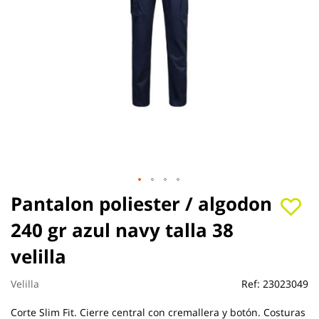
Saltar
Pantalon poliester / algodon
al
240 gr azul navy talla 38
comienzo
de
velilla
la
galería
de
Velilla
Ref:
23023049
imágenes
Corte Slim Fit. Cierre central con cremallera y botón. Costuras