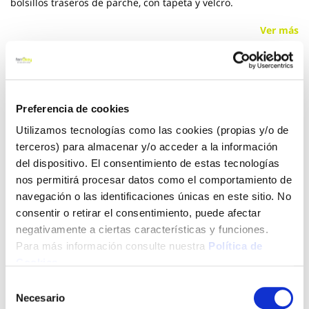
bolsillos traseros de parche, con tapeta y velcro.
Ver más
13,46 €
Preferencia de cookies
Añadir al carrito
Utilizamos tecnologías como las cookies (propias y/o de
terceros) para almacenar y/o acceder a la información
del dispositivo. El consentimiento de estas tecnologías
nos permitirá procesar datos como el comportamiento de
Click&Collect - Recogida gratis
Envío a domicilio:
navegación o las identificaciones únicas en este sitio. No
en nuestras tiendas
5 días hábiles
consentir o retirar el consentimiento, puede afectar
negativamente a ciertas características y funciones.
Para más información consulte nuestra
Política de
+ INFO
Cookies
.
Selección
Necesario
LOCALIZA TU TIENDA MÁS CERCANA
de