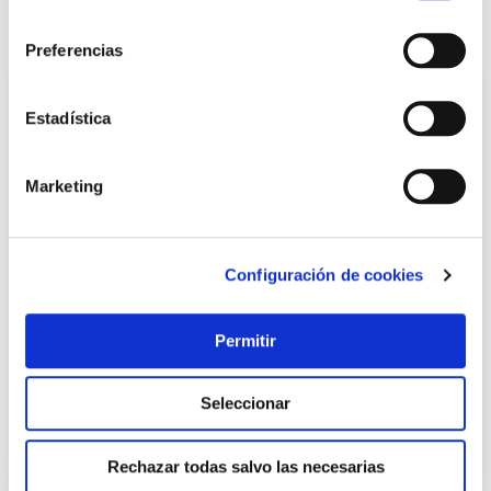
consentimiento
También te puede interesar
Preferencias
Estadística
Marketing
Configuración de cookies
Pantalon ignifugo algodon tratado talla l velilla
Permitir
Velilla
Seleccionar
29,45 €
Rechazar todas salvo las necesarias
Añadir al carrito