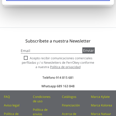
Subscríbete a nuestra Newsletter
Inscríbase
Enviar
a
nuestro
Acepto recibir comunicaciones comerciales
boletín
perfiladas y / o Newsletters de FerrOkey conforme
de
a nuestra
Política de privacidad
noticias:
Teléfono
914 815 681
Whatsapp
689 163 848
FAQ
Condiciones
Catálogos
Marca Kylate
de uso
Aviso legal
Financiación
Marca Kolorea
Política de
Política de
Acerca de
Marca Natuur
envíos