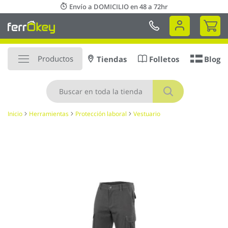
Ir
Envío a DOMICILIO en 48 a 72hr
al
Mi 
contenido
Productos
Tiendas
Folletos
Blog
Buscar
Inicio
Herramientas
Protección laboral
Vestuario
Saltar
al
final
de
la
galería
de
imágenes