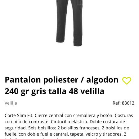
Saltar
Pantalon poliester / algodon
al
240 gr gris talla 48 velilla
comienzo
de
la
Velilla
Ref:
88612
galería
de
Corte Slim Fit. Cierre central con cremallera y botón. Costuras
imágenes
con hilo de contraste. Cinturilla elástica. Doble costura de
seguridad. Seis bolsillos: 2 bolsillos franceses, 2 bolsillos de
fuelle, con doble fuelle central, tapeta, velcro y tiradores, 2