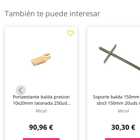
También te puede interesar
Portaestante balda presion
Soporte balda 150mm 
10x20mm latonada 250uds
sbo3 150mm 20uds 
micel
Micel
Micel
90,96 €
30,30 €