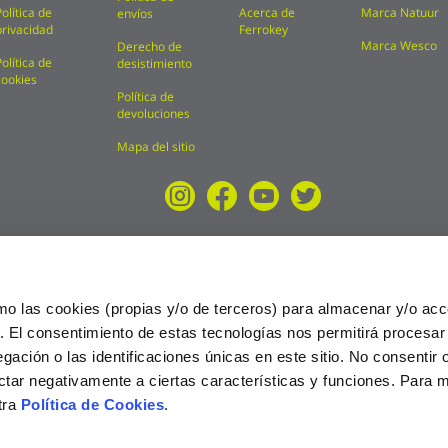
Política de
Acerca de
Marca Natuur
envíos
privacidad
Ferrokey
Marca Wesco
Derecho de
Política de
desistimiento
cookies
Política de
devoluciones
Mapa del sitio
mo las cookies (propias y/o de terceros) para almacenar y/o acc
o. El consentimiento de estas tecnologías nos permitirá procesa
ción o las identificaciones únicas en este sitio. No consentir o 
ctar negativamente a ciertas características y funciones. Para 
tra
Política de Cookies
.