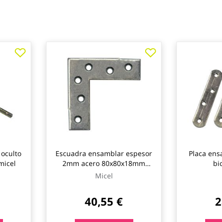
oculto
Escuadra ensamblar espesor
Placa ens
micel
2mm acero 80x80x18mm
bi
100uds micel
120x20
Micel
40,55 €
2