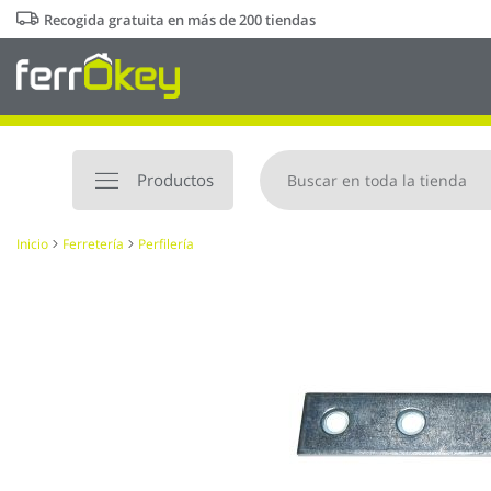
Ir
Recogida gratuita en más de 200 tiendas
al
contenido
Productos
Inicio
Ferretería
Perfilería
Saltar
al
final
de
la
galería
de
imágenes