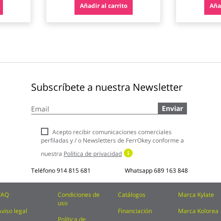
Añadir al carrito
Añad
Subscríbete a nuestra Newsletter
Inscríbase
Enviar
a
nuestro
boletín
Acepto recibir comunicaciones comerciales
de
perfiladas y / o Newsletters de FerrOkey conforme a
noticias:
nuestra
Política de privacidad
Teléfono
914 815 681
Whatsapp
689 163 848
FAQ
Condiciones de
Catálogos
Marca Kylate
uso
Aviso legal
Financiación
Marca Kolorea
Política de