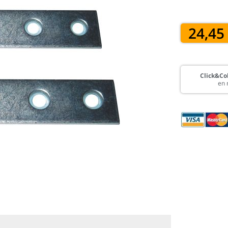
24,45
Click&Col
en 