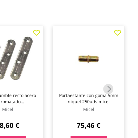
amble recto acero
Portaestante con goma 5mm
cromatado
niquel 250uds micel
mm100uds micel
Micel
Micel
8,60 €
75,46 €