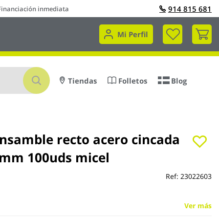
914 815 681
Financiación inmediata
Mi 
Mi Perfil
Buscar
Tiendas
Folletos
Blog
ensamble recto acero cincada
mm 100uds micel
Ref:
23022603
Ver más