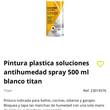
Saltar
Pintura plastica soluciones
al
antihumedad spray 500 ml
comienzo
de
blanco titan
la
galería
de
Titan
Ref:
23019576
imágenes
Pintura indicada para baños, cocinas, sótanos y garajes.
Bloquea y tapa las manchas de humedad con una sola mano