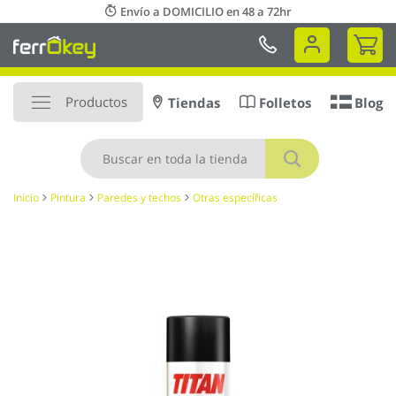
Ir
Envío a DOMICILIO en 48 a 72hr
al
Mi 
contenido
Productos
Tiendas
Folletos
Blog
Buscar
Inicio
Pintura
Paredes y techos
Otras específicas
Saltar
al
final
de
la
galería
de
imágenes