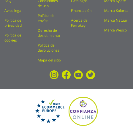
FAQ
Condiciones
Catálogos
Marca Kylate
de uso
Aviso legal
Financiación
Marca Kolorea
Política de
Política de
Acerca de
Marca Natuur
envíos
privacidad
Ferrokey
Marca Wesco
Derecho de
Política de
desistimiento
cookies
Política de
devoluciones
Mapa del sitio