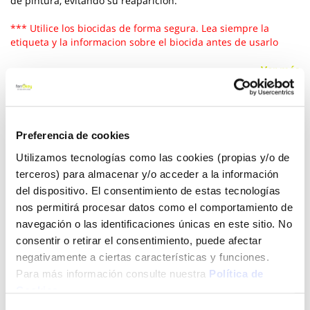
de pintura, evitando su reaparición.
*** Utilice los biocidas de forma segura. Lea siempre la
etiqueta y la informacion sobre el biocida antes de usarlo
Ver más
12,60 €
Preferencia de cookies
Utilizamos tecnologías como las cookies (propias y/o de
Añadir al carrito
terceros) para almacenar y/o acceder a la información
del dispositivo. El consentimiento de estas tecnologías
nos permitirá procesar datos como el comportamiento de
navegación o las identificaciones únicas en este sitio. No
Click&Collect - Recogida gratis
Envío a domicilio:
en nuestras tiendas
5 días hábiles
consentir o retirar el consentimiento, puede afectar
negativamente a ciertas características y funciones.
Para más información consulte nuestra
Política de
+ INFO
Cookies
.