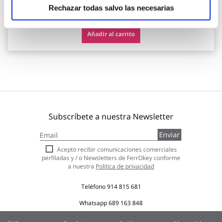
32,95 €
Rechazar todas salvo las necesarias
Añadir al carrito
Subscríbete a nuestra Newsletter
Inscríbase
Enviar
a
nuestro
Acepto recibir comunicaciones comerciales
boletín
perfiladas y / o Newsletters de FerrOkey conforme
de
a nuestra
Política de privacidad
noticias:
Teléfono
914 815 681
Whatsapp
689 163 848