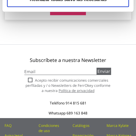
Añadir al carrito
Subscríbete a nuestra Newsletter
Inscríbase
Enviar
a
nuestro
Acepto recibir comunicaciones comerciales
boletín
perfiladas y / o Newsletters de FerrOkey conforme
de
a nuestra
Política de privacidad
noticias:
Teléfono
914 815 681
Whatsapp
689 163 848
FAQ
Condiciones
Catálogos
Marca Kylate
de uso
Aviso legal
Financiación
Marca Kolorea