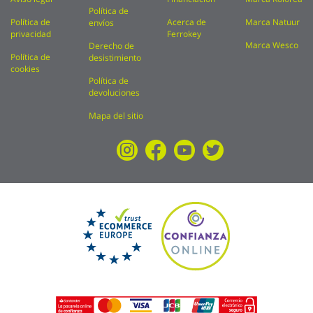
Política de
Política de
Acerca de
Marca Natuur
envíos
privacidad
Ferrokey
Marca Wesco
Derecho de
Política de
desistimiento
cookies
Política de
devoluciones
Mapa del sitio