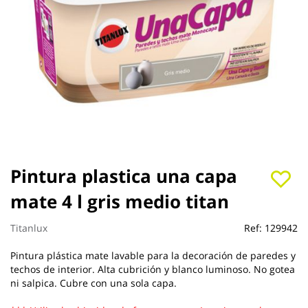
Saltar
Pintura plastica una capa
al
mate 4 l gris medio titan
comienzo
de
la
Titanlux
Ref:
129942
galería
de
Pintura plástica mate lavable para la decoración de paredes y
imágenes
techos de interior. Alta cubrición y blanco luminoso. No gotea
ni salpica. Cubre con una sola capa.