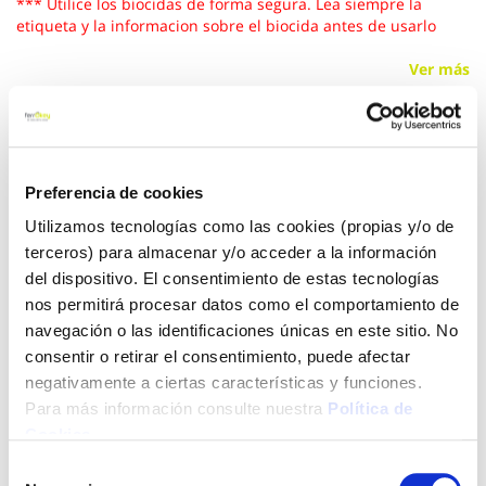
*** Utilice los biocidas de forma segura. Lea siempre la
etiqueta y la informacion sobre el biocida antes de usarlo
Ver más
30,95 €
Preferencia de cookies
Añadir al carrito
Utilizamos tecnologías como las cookies (propias y/o de
terceros) para almacenar y/o acceder a la información
del dispositivo. El consentimiento de estas tecnologías
nos permitirá procesar datos como el comportamiento de
Click&Collect - Recogida gratis
Envío a domicilio:
navegación o las identificaciones únicas en este sitio. No
en nuestras tiendas
5 días hábiles
consentir o retirar el consentimiento, puede afectar
negativamente a ciertas características y funciones.
Para más información consulte nuestra
Política de
+ INFO
Cookies
.
Selección