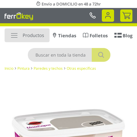
Ir
Envío a DOMICILIO en 48 a 72hr
al
Mi 
contenido
Productos
Tiendas
Folletos
Blog
Buscar
Inicio
Pintura
Paredes y techos
Otras específicas
Saltar
al
final
de
la
galería
de
imágenes