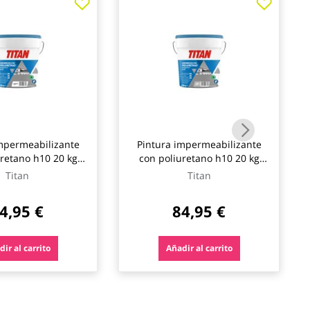
mpermeabilizante
Pintura impermeabilizante
uretano h10 20 kg
con poliuretano h10 20 kg
anco titan
gris titan
Titan
Titan
4,95 €
84,95 €
ir al carrito
Añadir al carrito