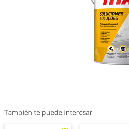
Saltar
al
También te puede interesar
comienzo
de
la