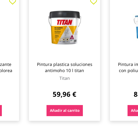
izante
Pintura plastica soluciones
Pintura i
kolorea
antimoho 10 l titan
con poli
bl
Titan
59,96 €
8
Añadir al carrito
Añad