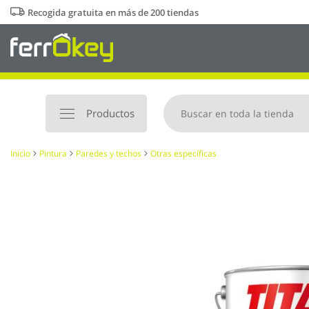
Ir
Recogida gratuita en más de 200 tiendas
al
contenido
Productos
Inicio
Pintura
Paredes y techos
Otras específicas
Saltar
al
final
de
la
galería
de
imágenes