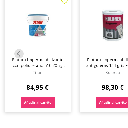
galería
de
imágenes
Pintura impermeabilizante
Pintura impermeabil
con poliuretano h10 20 kg
antigoteras 15 l gris 
rojo ingles titan
Titan
Kolorea
84,95 €
98,30 €
Añadir al carrito
Añadir al carrito