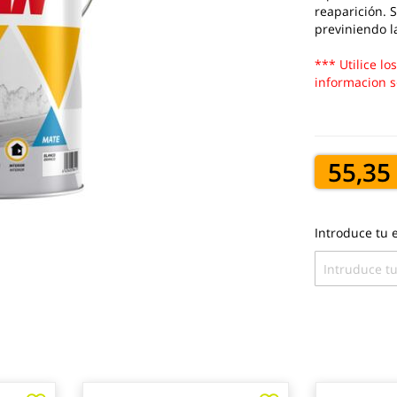
reaparición. 
previniendo l
*** Utilice lo
informacion s
55,35
Introduce tu e