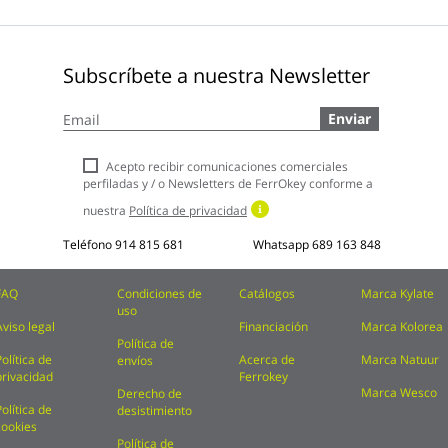
Subscríbete a nuestra Newsletter
Inscríbase
Enviar
a
nuestro
boletín
Acepto recibir comunicaciones comerciales
de
perfiladas y / o Newsletters de FerrOkey conforme a
noticias:
nuestra
Política de privacidad
Teléfono
914 815 681
Whatsapp
689 163 848
FAQ
Condiciones de
Catálogos
Marca Kylate
uso
Aviso legal
Financiación
Marca Kolorea
Política de
Política de
Acerca de
Marca Natuur
envíos
privacidad
Ferrokey
Marca Wesco
Derecho de
Política de
desistimiento
cookies
Política de