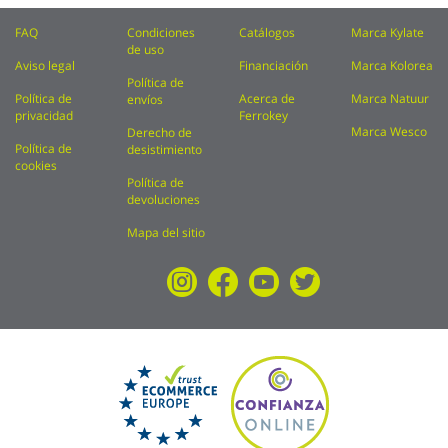
FAQ
Condiciones
Catálogos
Marca Kylate
de uso
Aviso legal
Financiación
Marca Kolorea
Política de
Política de
Acerca de
Marca Natuur
envíos
privacidad
Ferrokey
Marca Wesco
Derecho de
Política de
desistimiento
cookies
Política de
devoluciones
Mapa del sitio