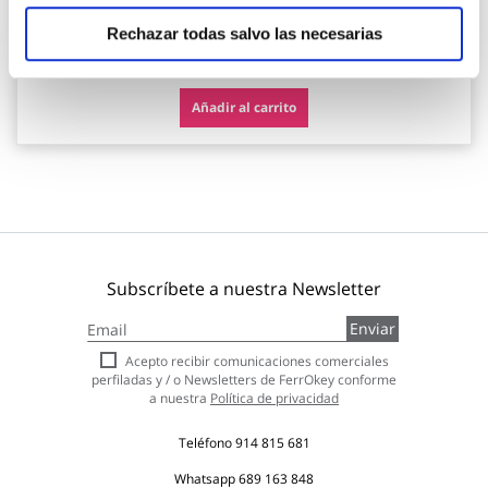
Rechazar todas salvo las necesarias
21,15 €
Añadir al carrito
Subscríbete a nuestra Newsletter
Inscríbase
Enviar
a
nuestro
Acepto recibir comunicaciones comerciales
boletín
perfiladas y / o Newsletters de FerrOkey conforme
de
a nuestra
Política de privacidad
noticias:
Teléfono
914 815 681
Whatsapp
689 163 848