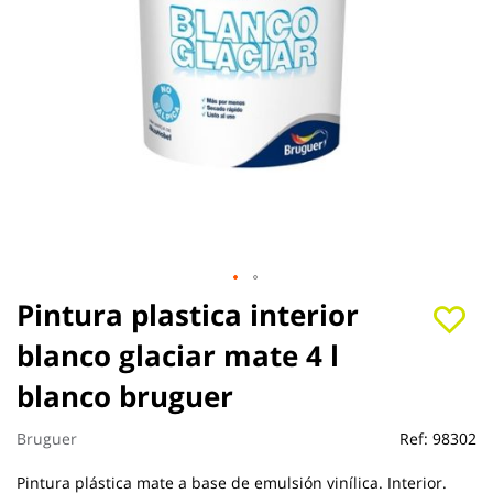
Saltar
Pintura plastica interior
al
blanco glaciar mate 4 l
comienzo
de
blanco bruguer
la
galería
de
Bruguer
Ref:
98302
imágenes
Pintura plástica mate a base de emulsión vinílica. Interior.