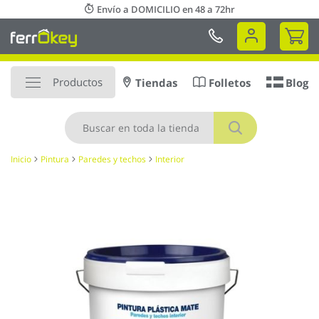
Ir
Envío a DOMICILIO en 48 a 72hr
al
Mi 
contenido
Productos
Tiendas
Folletos
Blog
Buscar
Inicio
Pintura
Paredes y techos
Interior
Saltar
al
final
de
la
galería
de
imágenes