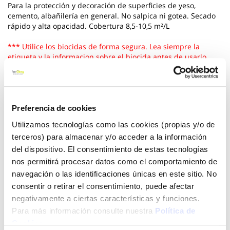
Para la protección y decoración de superficies de yeso,
cemento, albañilería en general. No salpica ni gotea. Secado
rápido y alta opacidad. Cobertura 8,5-10,5 m²/L
*** Utilice los biocidas de forma segura. Lea siempre la
etiqueta y la informacion sobre el biocida antes de usarlo
Ver más
14,05 €
Preferencia de cookies
Utilizamos tecnologías como las cookies (propias y/o de
terceros) para almacenar y/o acceder a la información
Añadir al carrito
del dispositivo. El consentimiento de estas tecnologías
nos permitirá procesar datos como el comportamiento de
navegación o las identificaciones únicas en este sitio. No
consentir o retirar el consentimiento, puede afectar
Click&Collect - Recogida gratis
Envío a domicilio:
negativamente a ciertas características y funciones.
en nuestras tiendas
5 días hábiles
Para más información consulte nuestra
Política de
Cookies
.