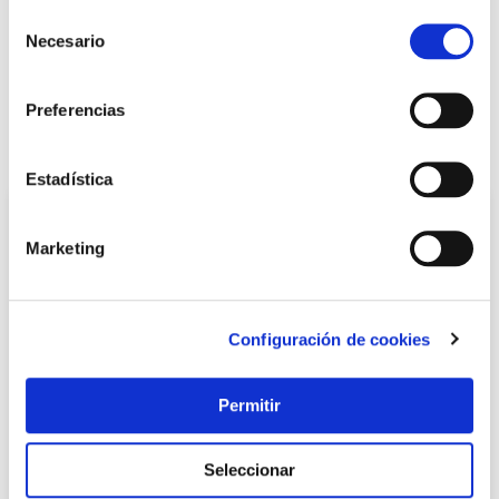
Selección
+ INFO
Necesario
de
consentimiento
LOCALIZA TU TIENDA MÁS CERCANA
Preferencias
También te puede interesar
Estadística
Marketing
Configuración de cookies
Permitir
Pintura plastica una capa mate 2,5 l gris intenso titan
Titan
Seleccionar