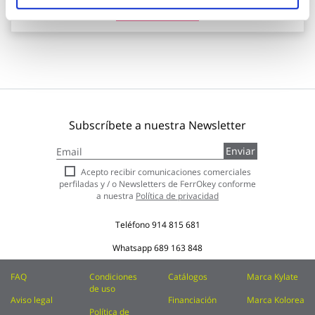
Añadir al carrito
Subscríbete a nuestra Newsletter
Inscríbase
Enviar
a
nuestro
Acepto recibir comunicaciones comerciales
boletín
perfiladas y / o Newsletters de FerrOkey conforme
de
a nuestra
Política de privacidad
noticias:
Teléfono
914 815 681
Whatsapp
689 163 848
FAQ
Condiciones
Catálogos
Marca Kylate
de uso
Aviso legal
Financiación
Marca Kolorea
Política de