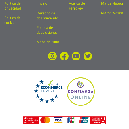
Política de
Acerca de
Marca Natuur
envíos
privacidad
Ferrokey
Marca Wesco
Derecho de
Política de
desistimiento
cookies
Política de
devoluciones
Mapa del sitio