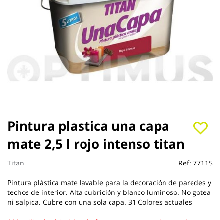
Saltar
Pintura plastica una capa
al
mate 2,5 l rojo intenso titan
comienzo
de
la
Titan
Ref:
77115
galería
de
Pintura plástica mate lavable para la decoración de paredes y
imágenes
techos de interior. Alta cubrición y blanco luminoso. No gotea
ni salpica. Cubre con una sola capa. 31 Colores actuales