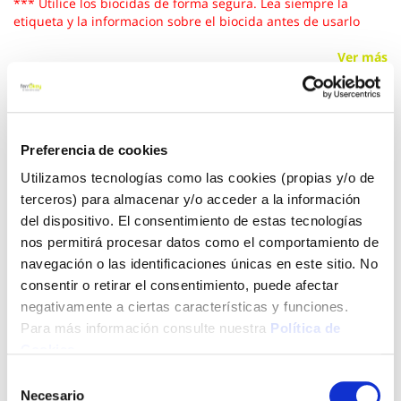
*** Utilice los biocidas de forma segura. Lea siempre la
etiqueta y la informacion sobre el biocida antes de usarlo
Ver más
26,20 €
Preferencia de cookies
Añadir al carrito
Utilizamos tecnologías como las cookies (propias y/o de
terceros) para almacenar y/o acceder a la información
del dispositivo. El consentimiento de estas tecnologías
nos permitirá procesar datos como el comportamiento de
Click&Collect - Recogida gratis
Envío a domicilio:
navegación o las identificaciones únicas en este sitio. No
en nuestras tiendas
5 días hábiles
consentir o retirar el consentimiento, puede afectar
negativamente a ciertas características y funciones.
Para más información consulte nuestra
Política de
+ INFO
Cookies
.
Selección
Necesario
de