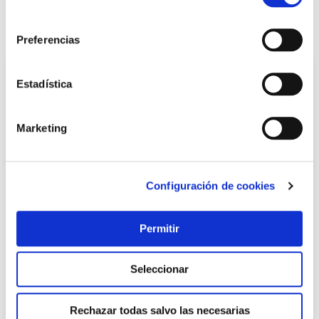
LOCALIZA TU TIENDA MÁS CERCANA
consentimiento
También te puede interesar
Preferencias
Estadística
Marketing
Configuración de cookies
Pintura plastica interior titanit mate 15 l blanco
Permitir
Titan
Seleccionar
48,00 €
Rechazar todas salvo las necesarias