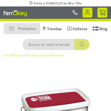
Ir
Envío a DOMICILIO en 48 a 72hr
al
Mi 
contenido
Productos
Tiendas
Folletos
Blog
Buscar
Inicio
Pintura
Paredes y techos
Interior
Saltar
al
final
de
la
galería
de
imágenes