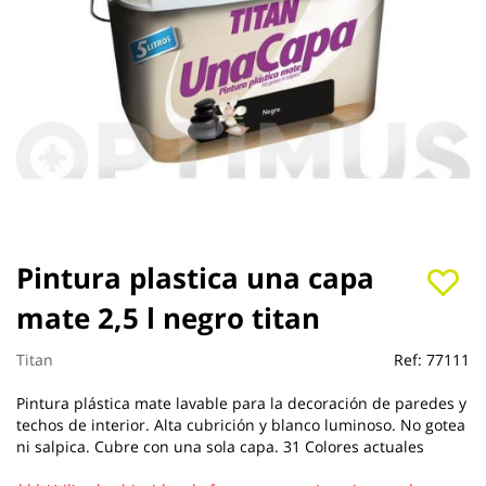
Saltar
Pintura plastica una capa
al
mate 2,5 l negro titan
comienzo
de
la
Titan
Ref:
77111
galería
de
Pintura plástica mate lavable para la decoración de paredes y
imágenes
techos de interior. Alta cubrición y blanco luminoso. No gotea
ni salpica. Cubre con una sola capa. 31 Colores actuales