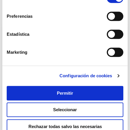
LOCALIZA TU TIENDA MÁS CERCANA
consentimiento
También te puede interesar
Preferencias
Estadística
Marketing
Configuración de cookies
Pintura plastica interior titanit mate 15 l blanco
Permitir
Titan
Seleccionar
49,95 €
Rechazar todas salvo las necesarias