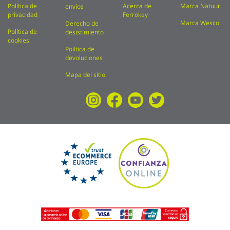
Política de
Acerca de
Marca Natuur
envíos
privacidad
Ferrokey
Marca Wesco
Derecho de
Política de
desistimiento
cookies
Política de
devoluciones
Mapa del sitio