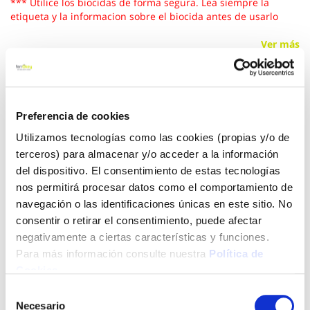
*** Utilice los biocidas de forma segura. Lea siempre la
etiqueta y la informacion sobre el biocida antes de usarlo
Ver más
21,15 €
Preferencia de cookies
Añadir al carrito
Utilizamos tecnologías como las cookies (propias y/o de
terceros) para almacenar y/o acceder a la información
del dispositivo. El consentimiento de estas tecnologías
nos permitirá procesar datos como el comportamiento de
Click&Collect - Recogida gratis
Envío a domicilio:
navegación o las identificaciones únicas en este sitio. No
en nuestras tiendas
5 días hábiles
consentir o retirar el consentimiento, puede afectar
negativamente a ciertas características y funciones.
Para más información consulte nuestra
Política de
+ INFO
Cookies
.
Selección
Necesario
de