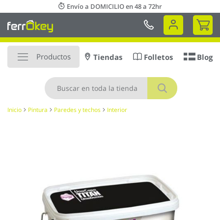
Ir
Envío a DOMICILIO en 48 a 72hr
al
Mi 
contenido
Productos
Tiendas
Folletos
Blog
Buscar
Inicio
Pintura
Paredes y techos
Interior
Saltar
al
final
de
la
galería
de
imágenes