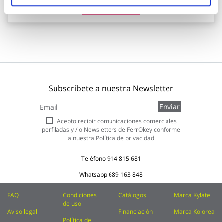
Añadir al carrito
Subscríbete a nuestra Newsletter
Inscríbase
Enviar
a
nuestro
Acepto recibir comunicaciones comerciales
boletín
perfiladas y / o Newsletters de FerrOkey conforme
de
a nuestra
Política de privacidad
noticias:
Teléfono
914 815 681
Whatsapp
689 163 848
FAQ
Condiciones
Catálogos
Marca Kylate
de uso
Aviso legal
Financiación
Marca Kolorea
Política de