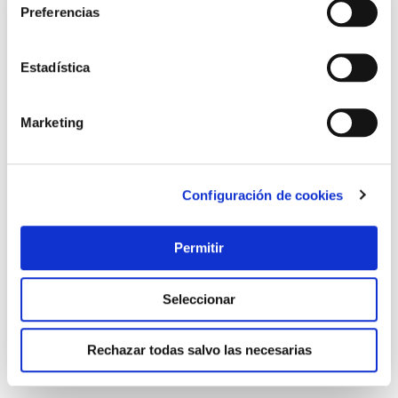
Preferencias
Estadística
Marketing
Configuración de cookies
TOP VENTAS
Cantonera antideslizante adh 50 x 2 m roble rufete
Permitir
Rufete
15,20 €
Seleccionar
Añadir al carrito
Rechazar todas salvo las necesarias