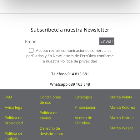
Subscríbete a nuestra Newsletter
Inscríbase
Enviar
a
nuestro
Acepto recibir comunicaciones comerciales
boletín
perfiladas y / o Newsletters de FerrOkey conforme
de
a nuestra
Política de privacidad
noticias:
Teléfono
914 815 681
Whatsapp
689 163 848
FAQ
Condiciones
Catálogos
Marca Kylate
de uso
Aviso legal
Financiación
Marca Kolorea
Política de
Política de
Acerca de
Marca Natuur
envíos
privacidad
Ferrokey
Marca Wesco
Derecho de
Política de
desistimiento
cookies