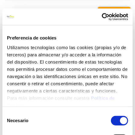
4,30 €
Añadir al carrito
Preferencia de cookies
Utilizamos tecnologías como las cookies (propias y/o de
terceros) para almacenar y/o acceder a la información
del dispositivo. El consentimiento de estas tecnologías
Click&Collect - Recogida gratis
Envío a domicilio:
en nuestras tiendas
5 días hábiles
nos permitirá procesar datos como el comportamiento de
navegación o las identificaciones únicas en este sitio. No
consentir o retirar el consentimiento, puede afectar
+ INFO
negativamente a ciertas características y funciones.
Para más información consulte nuestra
Política de
Cookies
.
LOCALIZA TU TIENDA MÁS CERCANA
Selección
Necesario
de
También te puede interesar
consentimiento