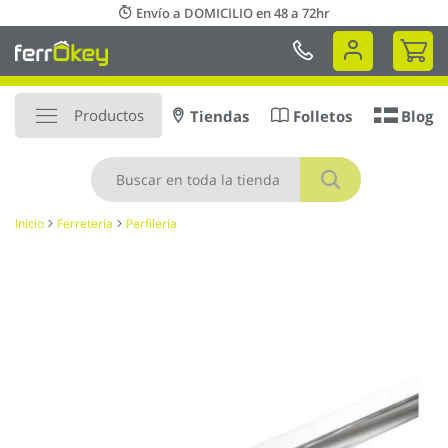
Ir
Envío a DOMICILIO en 48 a 72hr
al
Mi 
contenido
Productos
Tiendas
Folletos
Blog
Buscar
Inicio
Ferretería
Perfilería
Saltar
al
final
de
la
galería
de
imágenes