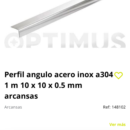
Saltar
Perfil angulo acero inox a304
al
1 m 10 x 10 x 0.5 mm
comienzo
de
arcansas
la
galería
de
Arcansas
Ref:
148102
imágenes
Ver más