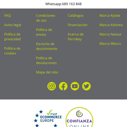
Whatsapp
689 163 848
FAQ
Condiciones
Catálogos
Marca Kylate
de uso
Aviso legal
Financiación
Marca Kolorea
Política de
Política de
Acerca de
Marca Natuur
envíos
privacidad
Ferrokey
Marca Wesco
Derecho de
Política de
desistimiento
cookies
Política de
devoluciones
Mapa del sitio