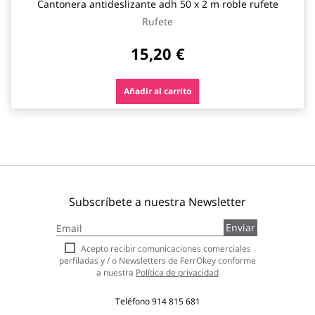
Cantonera antideslizante adh 50 x 2 m roble rufete
Rufete
15,20 €
Añadir al carrito
Subscríbete a nuestra Newsletter
Inscríbase
Enviar
a
nuestro
Acepto recibir comunicaciones comerciales
boletín
perfiladas y / o Newsletters de FerrOkey conforme
de
a nuestra
Política de privacidad
noticias:
Teléfono
914 815 681