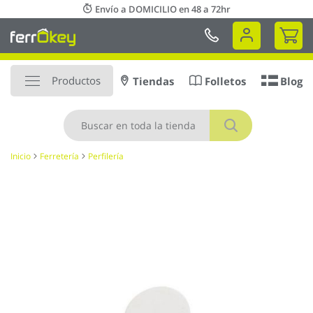
Ir
Envío a DOMICILIO en 48 a 72hr
al
Mi 
contenido
Productos
Tiendas
Folletos
Blog
Buscar
Inicio
Ferretería
Perfilería
Saltar
al
final
de
la
galería
de
imágenes