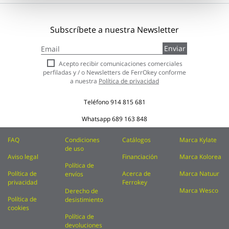
Subscríbete a nuestra Newsletter
Inscríbase
Enviar
a
nuestro
Acepto recibir comunicaciones comerciales
boletín
perfiladas y / o Newsletters de FerrOkey conforme
de
a nuestra
Política de privacidad
noticias:
Teléfono
914 815 681
Whatsapp
689 163 848
FAQ
Condiciones
Catálogos
Marca Kylate
de uso
Aviso legal
Financiación
Marca Kolorea
Política de
Política de
Acerca de
Marca Natuur
envíos
privacidad
Ferrokey
Marca Wesco
Derecho de
Política de
desistimiento
cookies
Política de
devoluciones