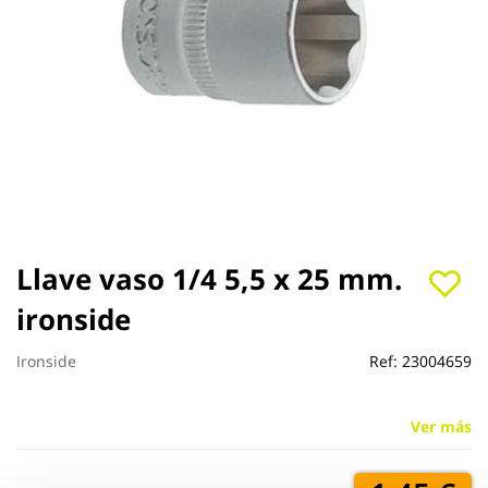
Saltar
Llave vaso 1/4 5,5 x 25 mm.
al
ironside
comienzo
de
la
Ironside
Ref:
23004659
galería
de
imágenes
Ver más