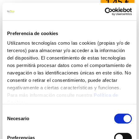
1,45 €
Añadir al carrito
Preferencia de cookies
Utilizamos tecnologías como las cookies (propias y/o de
terceros) para almacenar y/o acceder a la información
Click&Collect - Recogida gratis
Envío a domicilio:
del dispositivo. El consentimiento de estas tecnologías
en nuestras tiendas
5 días hábiles
nos permitirá procesar datos como el comportamiento de
navegación o las identificaciones únicas en este sitio. No
consentir o retirar el consentimiento, puede afectar
+ INFO
negativamente a ciertas características y funciones.
Para más información consulte nuestra
Política de
Cookies
.
LOCALIZA TU TIENDA MÁS CERCANA
Selección
También te puede interesar
Necesario
de
consentimiento
Preferencias