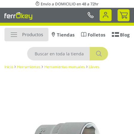
Ir
Envío a DOMICILIO en 48 a 72hr
al
Mi 
contenido
Productos
Tiendas
Folletos
Blog
Buscar
Inicio
Herramientas
Herramientas manuales
Llaves
Saltar
al
final
de
la
galería
de
imágenes