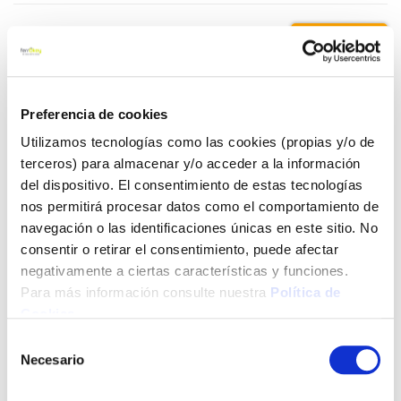
2,95 €
Añadir al carrito
Preferencia de cookies
Utilizamos tecnologías como las cookies (propias y/o de
terceros) para almacenar y/o acceder a la información
del dispositivo. El consentimiento de estas tecnologías
Click&Collect - Recogida gratis
Envío a domicilio:
en nuestras tiendas
5 días hábiles
nos permitirá procesar datos como el comportamiento de
navegación o las identificaciones únicas en este sitio. No
consentir o retirar el consentimiento, puede afectar
+ INFO
negativamente a ciertas características y funciones.
Para más información consulte nuestra
Política de
Cookies
.
LOCALIZA TU TIENDA MÁS CERCANA
Selección
Necesario
de
También te puede interesar
consentimiento