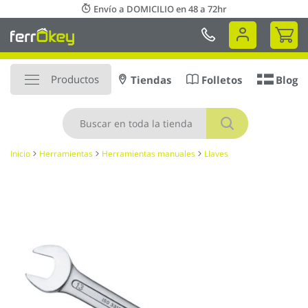
Ir
Envío a DOMICILIO en 48 a 72hr
al
Mi 
contenido
Productos
Tiendas
Folletos
Blog
Buscar
Inicio
Herramientas
Herramientas manuales
Llaves
Saltar
al
final
de
la
galería
de
imágenes