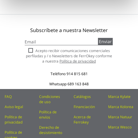
Subscríbete a nuestra Newsletter
Inscríbase
Enviar
a
nuestro
Acepto recibir comunicaciones comerciales
boletín
perfiladas y / o Newsletters de FerrOkey conforme
de
a nuestra
Política de privacidad
noticias:
Teléfono
914 815 681
Whatsapp
689 163 848
FAQ
Condiciones
Catálogos
Marca Kylate
de uso
Aviso legal
Financiación
Marca Kolorea
Política de
Política de
Acerca de
Marca Natuur
envíos
privacidad
Ferrokey
Marca Wesco
Derecho de
Política de
desistimiento
cookies