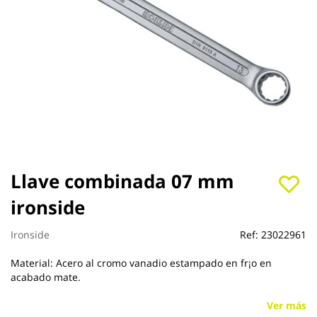
Saltar
Llave combinada 07 mm
al
ironside
comienzo
de
la
Ironside
Ref:
23022961
galería
de
Material: Acero al cromo vanadio estampado en fr¡o en
imágenes
acabado mate.
Ver más