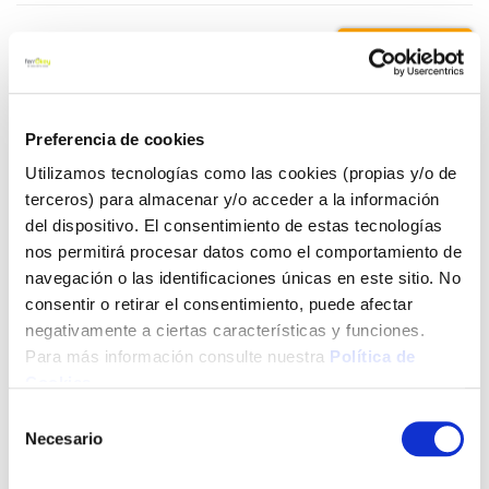
28,25 €
Añadir al carrito
Preferencia de cookies
Utilizamos tecnologías como las cookies (propias y/o de
terceros) para almacenar y/o acceder a la información
del dispositivo. El consentimiento de estas tecnologías
Click&Collect - Recogida gratis
Envío a domicilio:
en nuestras tiendas
5 días hábiles
nos permitirá procesar datos como el comportamiento de
navegación o las identificaciones únicas en este sitio. No
consentir o retirar el consentimiento, puede afectar
+ INFO
negativamente a ciertas características y funciones.
Para más información consulte nuestra
Política de
Cookies
.
LOCALIZA TU TIENDA MÁS CERCANA
Selección
Necesario
de
También te puede interesar
consentimiento