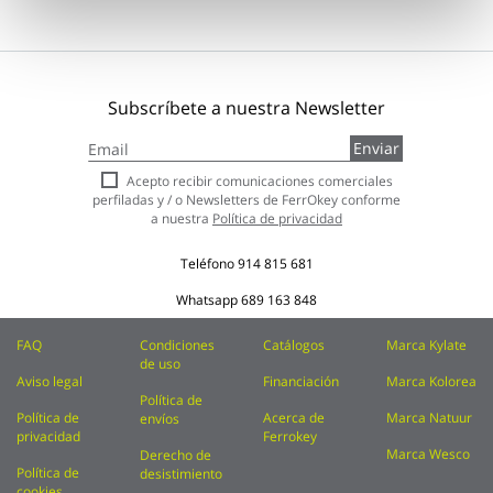
Subscríbete a nuestra Newsletter
Inscríbase
Enviar
a
nuestro
Acepto recibir comunicaciones comerciales
boletín
perfiladas y / o Newsletters de FerrOkey conforme
de
a nuestra
Política de privacidad
noticias:
Teléfono
914 815 681
Whatsapp
689 163 848
FAQ
Condiciones
Catálogos
Marca Kylate
de uso
Aviso legal
Financiación
Marca Kolorea
Política de
Política de
Acerca de
Marca Natuur
envíos
privacidad
Ferrokey
Marca Wesco
Derecho de
Política de
desistimiento
cookies