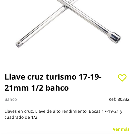
Saltar
Llave cruz turismo 17-19-
al
21mm 1/2 bahco
comienzo
de
la
Bahco
Ref:
80332
galería
de
Llaves en cruz. Llave de alto rendimiento. Bocas 17-19-21 y
imágenes
cuadrado de 1/2
Ver más