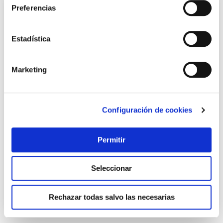
Preferencias
Estadística
Marketing
Configuración de cookies
Maleta llaves de vaso y puntas de 1/4 y 1/2 215 piezas
cromo vanadio mannesmann
Mannesmann
Permitir
131,25 €
Seleccionar
Añadir al carrito
Rechazar todas salvo las necesarias