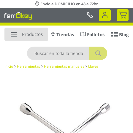
Ir
Envío a DOMICILIO en 48 a 72hr
al
Mi 
contenido
Productos
Tiendas
Folletos
Blog
Buscar
Inicio
Herramientas
Herramientas manuales
Llaves
Saltar
al
final
de
la
galería
de
imágenes