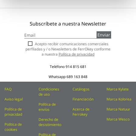
Subscríbete a nuestra Newsletter
Inscríbase
Enviar
a
nuestro
Acepto recibir comunicaciones comerciales
boletín
perfiladas y / o Newsletters de FerrOkey conforme
de
a nuestra
Política de privacidad
noticias:
Teléfono
914 815 681
Whatsapp
689 163 848
FAQ
Condiciones
Catálogos
Marca Kylate
de uso
Aviso legal
Financiación
Marca Kolorea
Política de
Política de
Acerca de
Marca Natuur
envíos
privacidad
Ferrokey
Marca Wesco
Derecho de
Política de
desistimiento
cookies
Política de