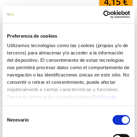
4,15 €
Añadir al carrito
Preferencia de cookies
Utilizamos tecnologías como las cookies (propias y/o de
terceros) para almacenar y/o acceder a la información
Click&Collect - Recogida gratis
Envío a domicilio:
en nuestras tiendas
5 días hábiles
del dispositivo. El consentimiento de estas tecnologías
nos permitirá procesar datos como el comportamiento de
navegación o las identificaciones únicas en este sitio. No
+ INFO
consentir o retirar el consentimiento, puede afectar
negativamente a ciertas características y funciones.
Para más información consulte nuestra
Política de
LOCALIZA TU TIENDA MÁS CERCANA
Cookies
.
Selección
Necesario
de
También te puede interesar
consentimiento