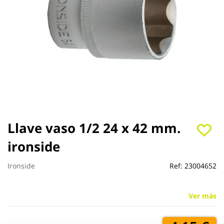
Saltar
Llave vaso 1/2 24 x 42 mm.
al
ironside
comienzo
de
la
Ironside
Ref:
23004652
galería
de
imágenes
Ver más