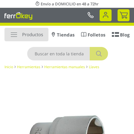
Ir
Envío a DOMICILIO en 48 a 72hr
al
Mi 
contenido
Productos
Tiendas
Folletos
Blog
Buscar
Inicio
Herramientas
Herramientas manuales
Llaves
Saltar
al
final
de
la
galería
de
imágenes