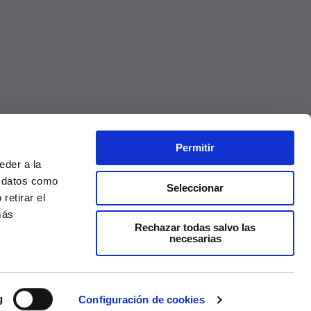
Permitir
eder a la
r datos como
Seleccionar
retirar el
más
Rechazar todas salvo las
necesarias
Precios válidos solo en la web, no en tienda
g
Configuración de cookies