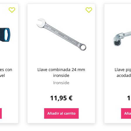
tes con
Llave combinada 24 mm
Llave pi
nivel
ironside
acodad
Ironside
11,95 €
1
Añadir al carrito
Añad