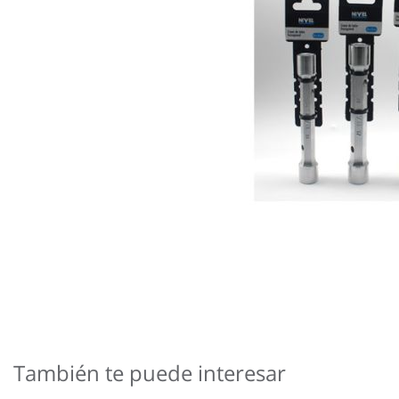
Saltar
al
comienzo
También te puede interesar
de
la