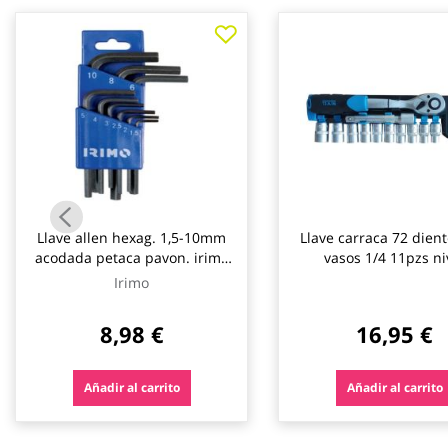
galería
de
imágenes
Llave allen hexag. 1,5-10mm
Llave carraca 72 dien
acodada petaca pavon. irimo
vasos 1/4 11pzs 
9 pz
Irimo
8,98 €
16,95 €
Añadir al carrito
Añadir al carrito