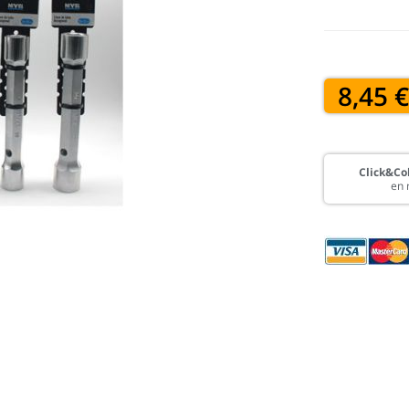
8,45 
Click&Col
en 