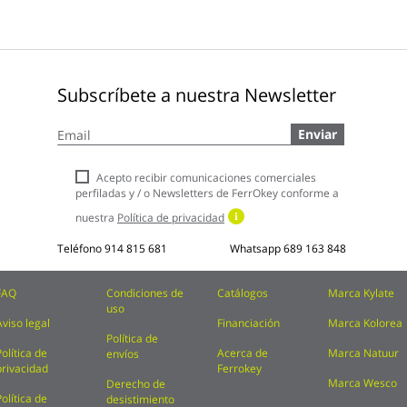
Subscríbete a nuestra Newsletter
Inscríbase
Enviar
a
nuestro
boletín
Acepto recibir comunicaciones comerciales
de
perfiladas y / o Newsletters de FerrOkey conforme a
noticias:
nuestra
Política de privacidad
Teléfono
914 815 681
Whatsapp
689 163 848
FAQ
Condiciones de
Catálogos
Marca Kylate
uso
Aviso legal
Financiación
Marca Kolorea
Política de
Política de
Acerca de
Marca Natuur
envíos
privacidad
Ferrokey
Marca Wesco
Derecho de
Política de
desistimiento