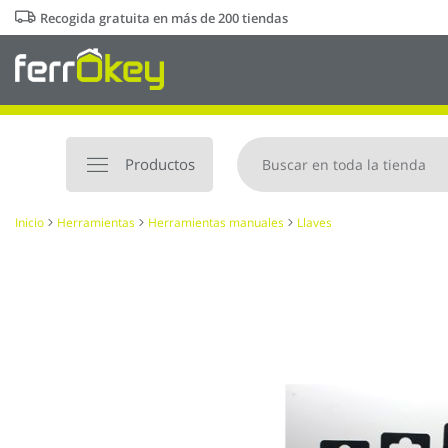
Ir
Recogida gratuita en más de 200 tiendas
al
contenido
Productos
Inicio
Herramientas
Herramientas manuales
Llaves
Saltar
al
final
de
la
galería
de
imágenes