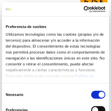
6,75 €
Añadir al carrito
Preferencia de cookies
Utilizamos tecnologías como las cookies (propias y/o de
terceros) para almacenar y/o acceder a la información
Click&Collect - Recogida gratis
Envío a domicilio:
del dispositivo. El consentimiento de estas tecnologías
en nuestras tiendas
5 días hábiles
nos permitirá procesar datos como el comportamiento de
navegación o las identificaciones únicas en este sitio. No
consentir o retirar el consentimiento, puede afectar
+ INFO
negativamente a ciertas características y funciones.
Para más información consulte nuestra
Política de
Cookies
.
LOCALIZA TU TIENDA MÁS CERCANA
Selección
También te puede interesar
Necesario
de
consentimiento
Preferencias