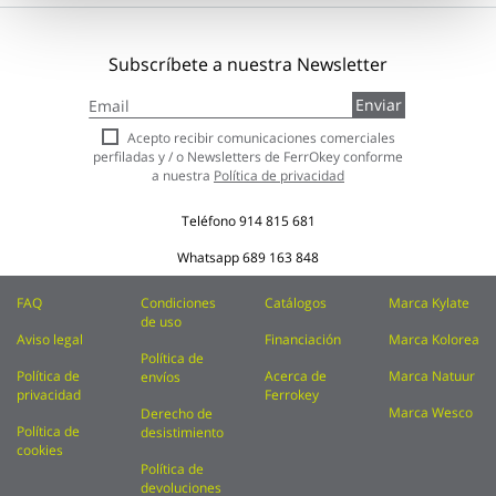
Subscríbete a nuestra Newsletter
Inscríbase
Enviar
a
nuestro
Acepto recibir comunicaciones comerciales
boletín
perfiladas y / o Newsletters de FerrOkey conforme
de
a nuestra
Política de privacidad
noticias:
Teléfono
914 815 681
Whatsapp
689 163 848
FAQ
Condiciones
Catálogos
Marca Kylate
de uso
Aviso legal
Financiación
Marca Kolorea
Política de
Política de
Acerca de
Marca Natuur
envíos
privacidad
Ferrokey
Marca Wesco
Derecho de
Política de
desistimiento
cookies
Política de
devoluciones