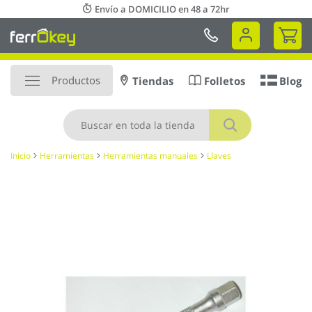
Ir
Envío a DOMICILIO en 48 a 72hr
al
Mi 
contenido
Productos
Tiendas
Folletos
Blog
Buscar
Inicio
Herramientas
Herramientas manuales
Llaves
Saltar
al
final
de
la
galería
de
imágenes