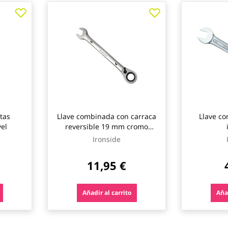
tas
Llave combinada con carraca
Llave c
vel
reversible 19 mm cromo
vanadio ironside
Ironside
11,95 €
Añadir al carrito
Añad