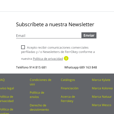
Subscríbete a nuestra Newsletter
Inscríbase
Enviar
a
nuestro
boletín
Acepto recibir comunicaciones comerciales
de
perfiladas y / o Newsletters de FerrOkey conforme a
noticias:
nuestra
Política de privacidad
Teléfono
914 815 681
Whatsapp
689 163 848
FAQ
Condiciones de
Catálogos
Marca Kylate
uso
Aviso legal
Financiación
Marca Kolorea
Política de
Política de
Acerca de
Marca Natuur
envíos
privacidad
Ferrokey
Marca Wesco
Derecho de
Política de
desistimiento
cookies