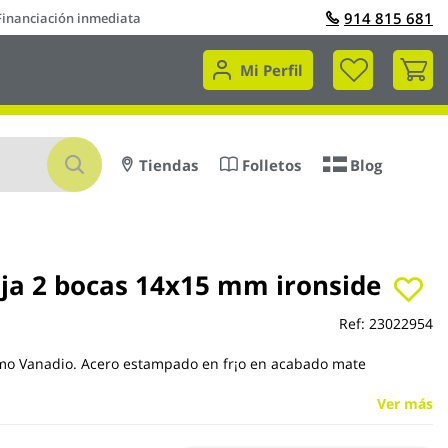
914 815 681
Financiación inmediata
Mi 
Mi Perfil
Buscar
Tiendas
Folletos
Blog
ija 2 bocas 14x15 mm ironside
Ref:
23022954
omo Vanadio. Acero estampado en fr¡o en acabado mate
Ver más