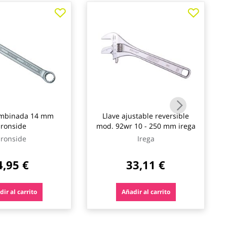
ombinada 14 mm
Llave ajustable reversible
ironside
mod. 92wr 10 - 250 mm irega
Ironside
Irega
4,95 €
33,11 €
ir al carrito
Añadir al carrito