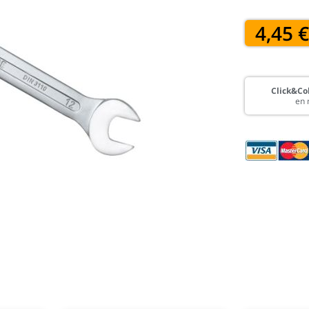
4,45 
Click&Col
en 