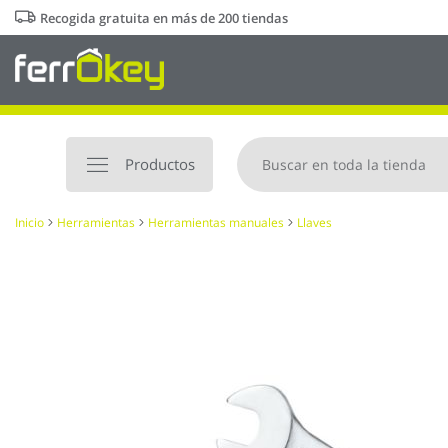
Ir
Recogida gratuita en más de 200 tiendas
al
contenido
Productos
Inicio
Herramientas
Herramientas manuales
Llaves
Saltar
al
final
de
la
galería
de
imágenes