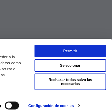
Permitir
eder a la
r datos como
Seleccionar
retirar el
más
Rechazar todas salvo las
necesarias
Precios válidos solo en la web, no en tienda
g
Configuración de cookies