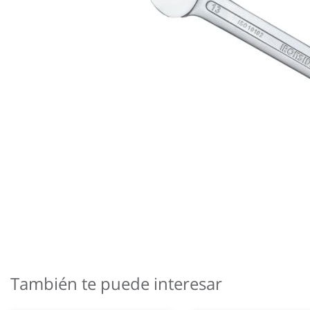
Saltar
al
comienzo
También te puede interesar
de
la