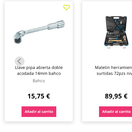
galería
de
imágenes
Llave pipa abierta doble
Maletin herramien
acodada 14mm bahco
surtidas 72pzs ni
Bahco
15,75 €
89,95 €
Añadir al carrito
Añadir al carrito