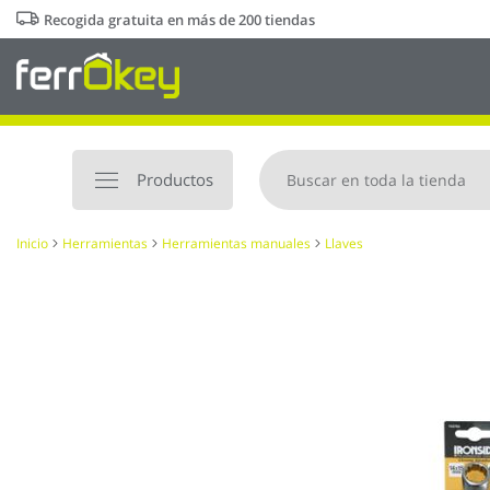
Ir
Recogida gratuita en más de 200 tiendas
al
contenido
Productos
Inicio
Herramientas
Herramientas manuales
Llaves
Saltar
al
final
de
la
galería
de
imágenes