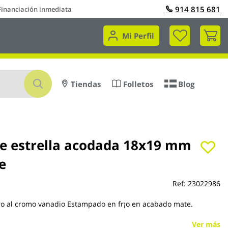
914 815 681
Financiación inmediata
Mi 
Mi Perfil
Buscar
Tiendas
Folletos
Blog
de estrella acodada 18x19 mm
e
Ref:
23022986
ro al cromo vanadio Estampado en fr¡o en acabado mate.
Ver más