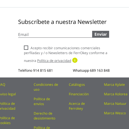
Subscríbete a nuestra Newsletter
Inscríbase
Enviar
a
nuestro
boletín
Acepto recibir comunicaciones comerciales
de
perfiladas y / o Newsletters de FerrOkey conforme a
noticias:
nuestra
Política de privacidad
Teléfono
914 815 681
Whatsapp
689 163 848
FAQ
Condiciones de
Catálogos
Marca Kylate
uso
Aviso legal
Financiación
Marca Kolorea
Política de
Política de
Acerca de
Marca Natuur
envíos
privacidad
Ferrokey
Marca Wesco
Derecho de
Política de
desistimiento
cookies
Política de