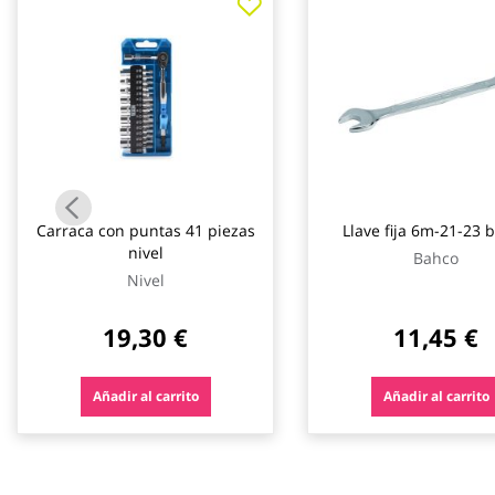
galería
de
imágenes
Carraca con puntas 41 piezas
Llave fija 6m-21-23 
nivel
Bahco
Nivel
19,30 €
11,45 €
Añadir al carrito
Añadir al carrito