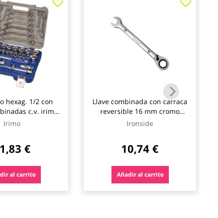
so hexag. 1/2 con
Llave combinada con carraca
binadas c.v. irimo
reversible 16 mm cromo
33 p
vanadio ironside
Irimo
Ironside
1,83 €
10,74 €
ir al carrito
Añadir al carrito