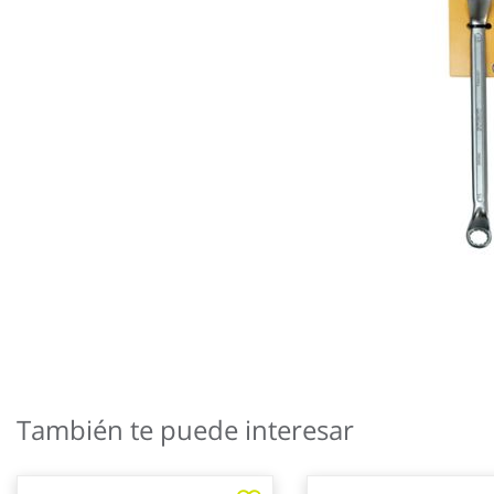
Saltar
al
También te puede interesar
comienzo
de
la