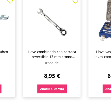
bahco
Llave combinada con carraca
Llave va
reversible 13 mm cromo
llaves com
vanadio ironside
Ironside
8,95 €
6
Añadir al carrito
Añad