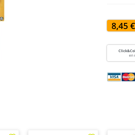
8,45 
Click&Col
en 