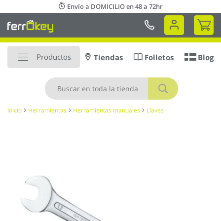
Ir
Envío a DOMICILIO en 48 a 72hr
al
Mi 
contenido
Productos
Tiendas
Folletos
Blog
Buscar
Inicio
Herramientas
Herramientas manuales
Llaves
Saltar
al
final
de
la
galería
de
imágenes