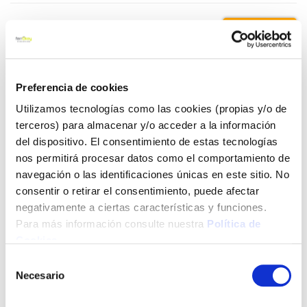
3,15 €
Añadir al carrito
Preferencia de cookies
Utilizamos tecnologías como las cookies (propias y/o de
terceros) para almacenar y/o acceder a la información
del dispositivo. El consentimiento de estas tecnologías
Click&Collect - Recogida gratis
Envío a domicilio:
en nuestras tiendas
5 días hábiles
nos permitirá procesar datos como el comportamiento de
navegación o las identificaciones únicas en este sitio. No
consentir o retirar el consentimiento, puede afectar
+ INFO
negativamente a ciertas características y funciones.
Para más información consulte nuestra
Política de
Cookies
.
LOCALIZA TU TIENDA MÁS CERCANA
Selección
Necesario
de
También te puede interesar
consentimiento