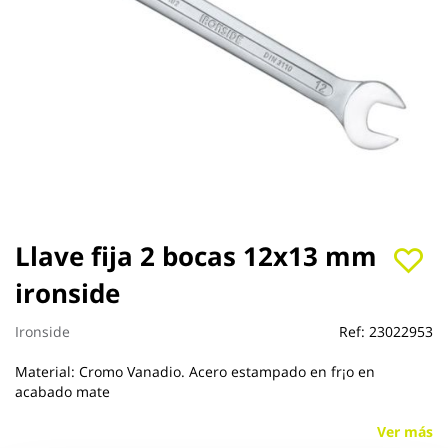
Saltar
Llave fija 2 bocas 12x13 mm
al
ironside
comienzo
de
la
Ironside
Ref:
23022953
galería
de
Material: Cromo Vanadio. Acero estampado en fr¡o en
imágenes
acabado mate
Ver más