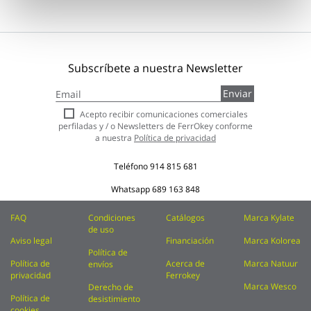
Subscríbete a nuestra Newsletter
Inscríbase
Enviar
a
nuestro
Acepto recibir comunicaciones comerciales
boletín
perfiladas y / o Newsletters de FerrOkey conforme
de
a nuestra
Política de privacidad
noticias:
Teléfono
914 815 681
Whatsapp
689 163 848
FAQ
Condiciones
Catálogos
Marca Kylate
de uso
Aviso legal
Financiación
Marca Kolorea
Política de
Política de
Acerca de
Marca Natuur
envíos
privacidad
Ferrokey
Marca Wesco
Derecho de
Política de
desistimiento
cookies