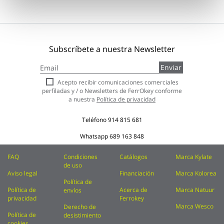
Subscríbete a nuestra Newsletter
Inscríbase
Enviar
a
nuestro
Acepto recibir comunicaciones comerciales
boletín
perfiladas y / o Newsletters de FerrOkey conforme
de
a nuestra
Política de privacidad
noticias:
Teléfono
914 815 681
Whatsapp
689 163 848
FAQ
Condiciones
Catálogos
Marca Kylate
de uso
Aviso legal
Financiación
Marca Kolorea
Política de
Política de
Acerca de
Marca Natuur
envíos
privacidad
Ferrokey
Marca Wesco
Derecho de
Política de
desistimiento
cookies