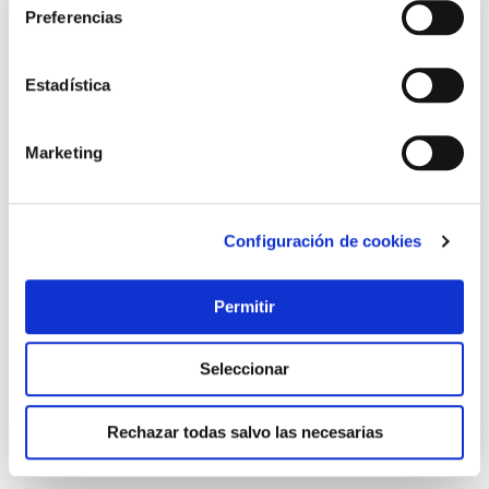
Preferencias
Estadística
Marketing
Configuración de cookies
Llave ajustable mod. 92 18 - 450 mm irega
Irega
Permitir
92,60 €
Seleccionar
Añadir al carrito
Rechazar todas salvo las necesarias