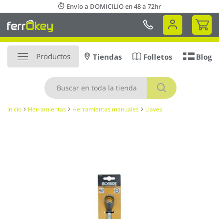
Ir
Envío a DOMICILIO en 48 a 72hr
al
Mi 
contenido
Productos
Tiendas
Folletos
Blog
Buscar
Inicio
Herramientas
Herramientas manuales
Llaves
Saltar
al
final
de
la
galería
de
imágenes