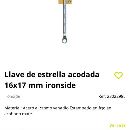
Saltar
Llave de estrella acodada
al
16x17 mm ironside
comienzo
de
la
Ironside
Ref:
23022985
galería
de
Material: Acero al cromo vanadio Estampado en fr¡o en
imágenes
acabado mate.
Ver más