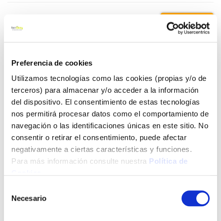
7,60 €
Añadir al carrito
Preferencia de cookies
Utilizamos tecnologías como las cookies (propias y/o de
terceros) para almacenar y/o acceder a la información
del dispositivo. El consentimiento de estas tecnologías
Click&Collect - Recogida gratis
Envío a domicilio:
en nuestras tiendas
5 días hábiles
nos permitirá procesar datos como el comportamiento de
navegación o las identificaciones únicas en este sitio. No
consentir o retirar el consentimiento, puede afectar
+ INFO
negativamente a ciertas características y funciones.
Para más información consulte nuestra
Política de
Cookies
.
LOCALIZA TU TIENDA MÁS CERCANA
Selección
Necesario
de
También te puede interesar
consentimiento