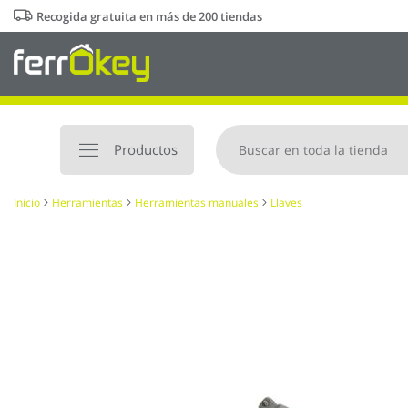
Ir
Recogida gratuita en más de 200 tiendas
al
contenido
Productos
Inicio
Herramientas
Herramientas manuales
Llaves
Saltar
al
final
de
la
galería
de
imágenes