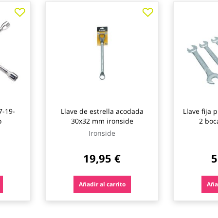
7-19-
Llave de estrella acodada
Llave fija
o
30x32 mm ironside
2 boc
Ironside
19,95 €
5
Añadir al carrito
Añad