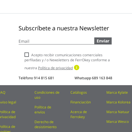
Subscríbete a nuestra Newsletter
Inscríbase
Enviar
a
nuestro
boletín
Acepto recibir comunicaciones comerciales
de
perfiladas y / o Newsletters de FerrOkey conforme a
noticias:
nuestra
Política de privacidad
Teléfono
914 815 681
Whatsapp
689 163 848
FAQ
Condiciones de
Catálogos
Marca Kylate
uso
Aviso legal
Financiación
Marca Kolorea
Política de
Política de
Acerca de
Marca Natuur
envíos
privacidad
Ferrokey
Marca Wesco
Derecho de
Política de
desistimiento
cookies