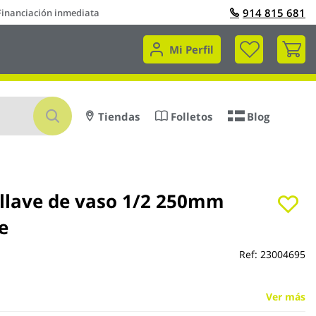
914 815 681
Financiación inmediata
Mi 
Mi Perfil
Buscar
Tiendas
Folletos
Blog
 llave de vaso 1/2 250mm
e
Ref:
23004695
Ver más