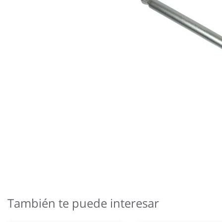
Saltar
al
comienzo
También te puede interesar
de
la