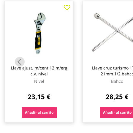
galería
de
imágenes
Llave ajust. m/cent 12 m/erg
Llave cruz turismo 1
c.v. nivel
21mm 1/2 bahc
Nivel
Bahco
23,15 €
28,25 €
Añadir al carrito
Añadir al carrito