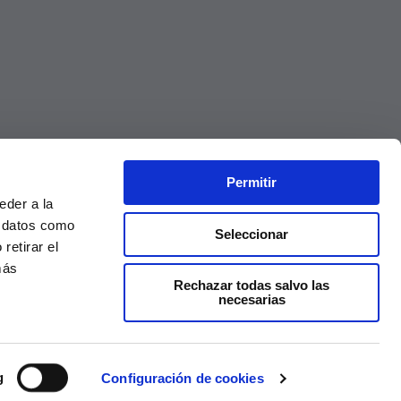
Permitir
eder a la
r datos como
Seleccionar
retirar el
más
Rechazar todas salvo las
necesarias
Precios válidos solo en la web, no en tienda
g
Configuración de cookies