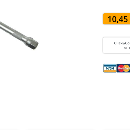
10,45
Click&Col
en 