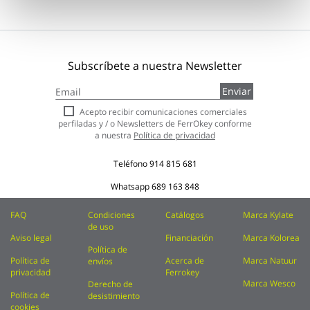
Subscríbete a nuestra Newsletter
Inscríbase
Enviar
a
nuestro
Acepto recibir comunicaciones comerciales
boletín
perfiladas y / o Newsletters de FerrOkey conforme
de
a nuestra
Política de privacidad
noticias:
Teléfono
914 815 681
Whatsapp
689 163 848
FAQ
Condiciones
Catálogos
Marca Kylate
de uso
Aviso legal
Financiación
Marca Kolorea
Política de
Política de
Acerca de
Marca Natuur
envíos
privacidad
Ferrokey
Marca Wesco
Derecho de
Política de
desistimiento
cookies