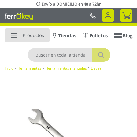
Ir
Envío a DOMICILIO en 48 a 72hr
al
Mi 
contenido
Productos
Tiendas
Folletos
Blog
Buscar
Inicio
Herramientas
Herramientas manuales
Llaves
Saltar
al
final
de
la
galería
de
imágenes