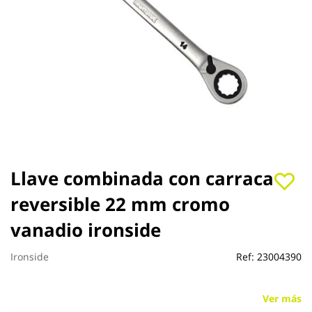
Saltar
Llave combinada con carraca
al
reversible 22 mm cromo
comienzo
de
vanadio ironside
la
galería
de
Ironside
Ref:
23004390
imágenes
Ver más