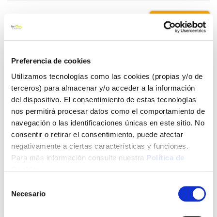
15,15 €
Añadir al carrito
Preferencia de cookies
Utilizamos tecnologías como las cookies (propias y/o de
terceros) para almacenar y/o acceder a la información
del dispositivo. El consentimiento de estas tecnologías
Click&Collect - Recogida gratis
Envío a domicilio:
en nuestras tiendas
5 días hábiles
nos permitirá procesar datos como el comportamiento de
navegación o las identificaciones únicas en este sitio. No
consentir o retirar el consentimiento, puede afectar
+ INFO
negativamente a ciertas características y funciones.
Para más información consulte nuestra
Política de
Cookies
.
LOCALIZA TU TIENDA MÁS CERCANA
Selección
Necesario
de
También te puede interesar
consentimiento