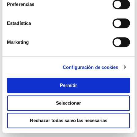
Preferencias
Estadística
Marketing
Configuración de cookies
Llave carraca 1/4 con bloqueo 72 dientes bahco
Bahco
Permitir
36,00 €
Seleccionar
Añadir al carrito
Rechazar todas salvo las necesarias