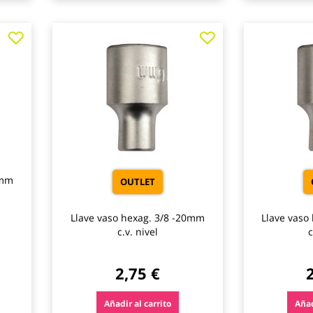
Agregar
Agregar
a
a
los
los
favoritos
favoritos
8mm
OUTLET
Llave vaso hexag. 3/8 -20mm
Llave vaso
c.v. nivel
c
2,75 €
Añadir al carrito
Añad