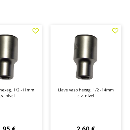
Agregar
Agre
a
a
los
los
favoritos
favo
 hexag. 1/2 -11mm
Llave vaso hexag. 1/2 -14mm
.v. nivel
c.v. nivel
1,95 €
2,60 €