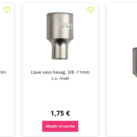
Agregar
Agregar
Agregar
a
a
a
los
los
los
favoritos
favoritos
favoritos
6mm
Llave vaso hexag. 3/8 -11mm
c.v. nivel
1,75 €
Añadir al carrito