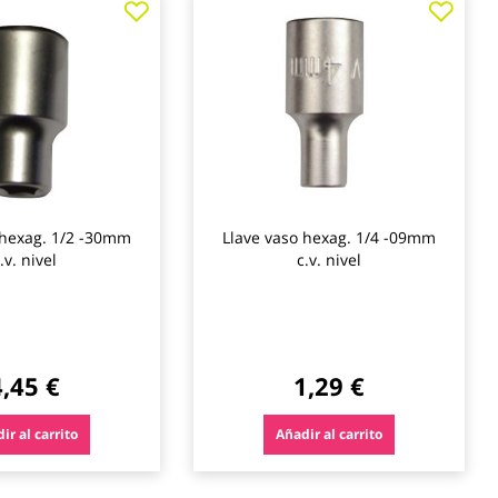
a
a
los
los
favoritos
favo
 hexag. 1/2 -30mm
Llave vaso hexag. 1/4 -09mm
.v. nivel
c.v. nivel
4,45 €
1,29 €
ir al carrito
Añadir al carrito