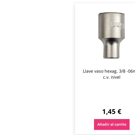
Llave vaso hexag. 3/8 -0
c.v. nivel
1,45 €
Añadir al carrito