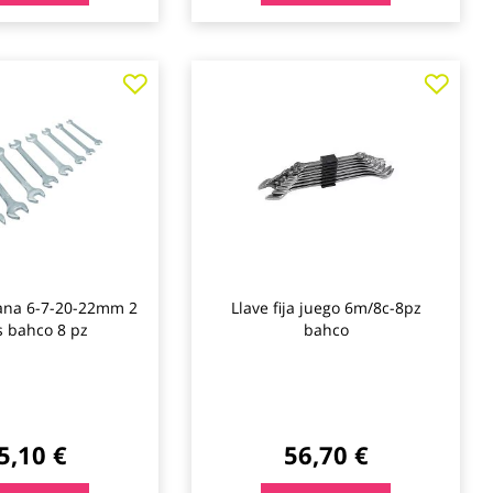
Agregar
Agre
a
a
los
los
favoritos
favo
plana 6-7-20-22mm 2
Llave fija juego 6m/8c-8pz
s bahco 8 pz
bahco
5,10 €
56,70 €