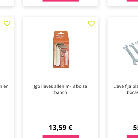
Agregar
Agregar
a
a
los
los
favoritos
favoritos
m en
Jgo llaves allen m- 8 bolsa
Llave fija 
bahco
boca
13,59 €
5