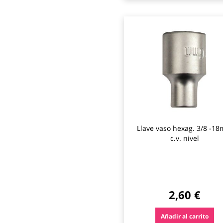
Llave vaso hexag. 3/8 -1
c.v. nivel
2,60 €
Añadir al carrito