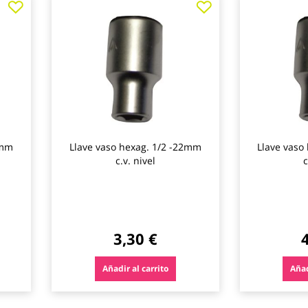
a
a
los
los
favoritos
favoritos
0mm
Llave vaso hexag. 1/2 -22mm
Llave vaso
c.v. nivel
c
3,30 €
Añadir al carrito
Añad