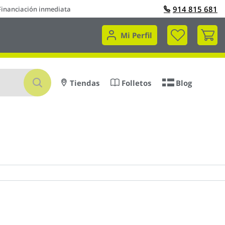
914 815 681
Financiación inmediata
Mi 
Mi Perfil
Buscar
Tiendas
Folletos
Blog