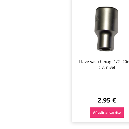
Llave vaso hexag. 1/2 -2
c.v. nivel
2,95 €
Añadir al carrito