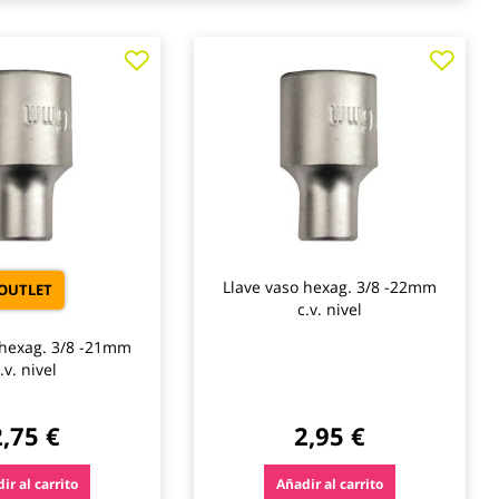
Agregar
Agre
a
a
los
los
favoritos
favo
Llave vaso hexag. 3/8 -22mm
OUTLET
c.v. nivel
 hexag. 3/8 -21mm
.v. nivel
2,75 €
2,95 €
ir al carrito
Añadir al carrito