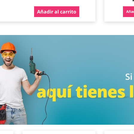
Añadir al carrito
Añad
Agregar
Agregar