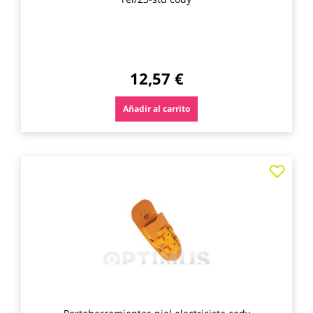
12,57 €
Añadir al carrito
Agre
a
los
favo