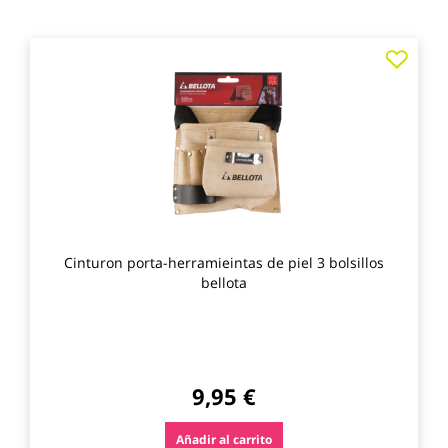
Agre
a
los
favo
Cinturon porta-herramieintas de piel 3 bolsillos
bellota
9,95 €
Añadir al carrito