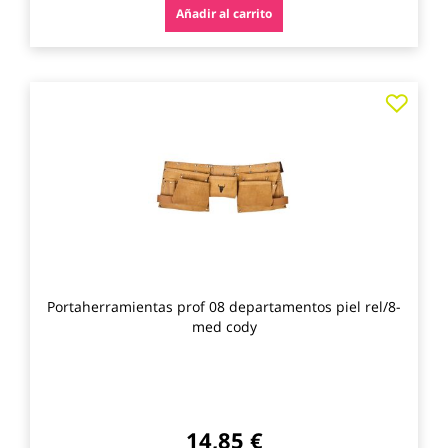
Añadir al carrito
Agre
a
los
favo
Portaherramientas prof 08 departamentos piel rel/8-
med cody
14,85 €