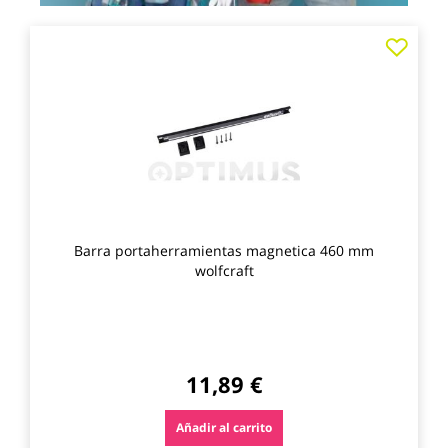
Agre
a
los
favo
Barra portaherramientas magnetica 460 mm
wolfcraft
11,89 €
Añadir al carrito