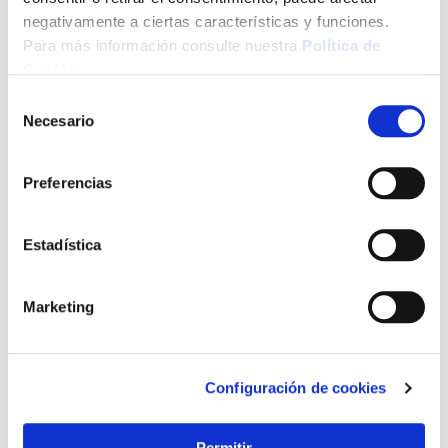
10,60 €
negativamente a ciertas características y funciones.
Añadir al carrito
Para más información consulte nuestra
Política de
Cookies
.
Selección
Necesario
Agre
de
a
consentimiento
los
favo
Preferencias
Estadística
Marketing
Portaherramientas encofrador cuero nº 3 osyma
Configuración de cookies
Permitir