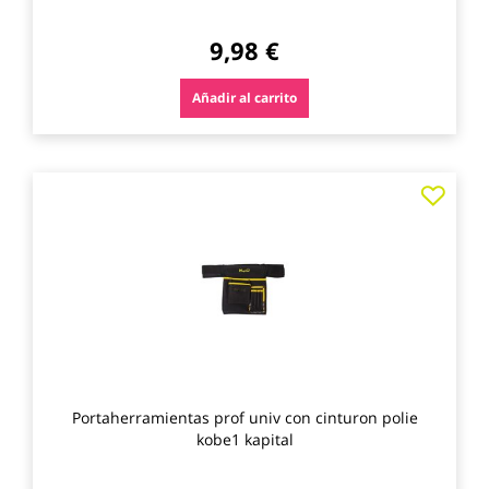
9,98 €
Añadir al carrito
Agre
a
los
favo
Portaherramientas prof univ con cinturon polie
kobe1 kapital