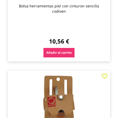
Bolsa herramientas piel con cinturon sencilla
codiven
10,56 €
Añadir al carrito
Agre
a
los
favo