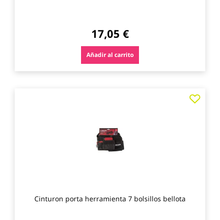
17,05 €
Añadir al carrito
Agre
a
los
favo
Cinturon porta herramienta 7 bolsillos bellota