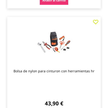
Añadir al carrito
Agre
a
los
favo
Bolsa de nylon para cinturon con herramientas hr
43,90 €