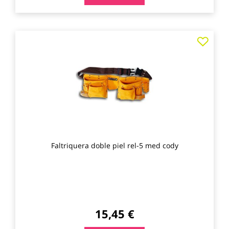
Agre
a
los
favo
Faltriquera doble piel rel-5 med cody
15,45 €