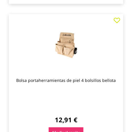
Agre
a
los
favo
Bolsa portaherramientas de piel 4 bolsillos bellota
12,91 €