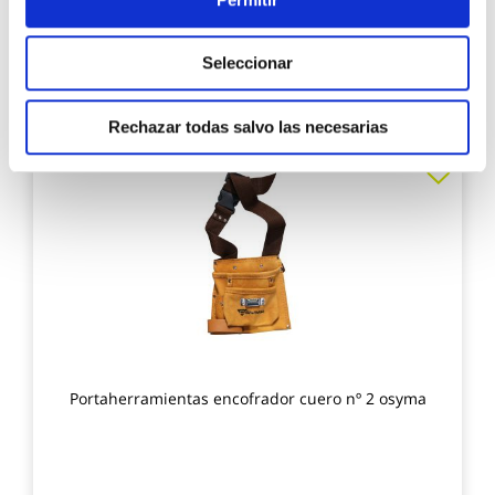
13,00 €
Seleccionar
Añadir al carrito
Rechazar todas salvo las necesarias
Agre
a
los
favo
Portaherramientas encofrador cuero nº 2 osyma