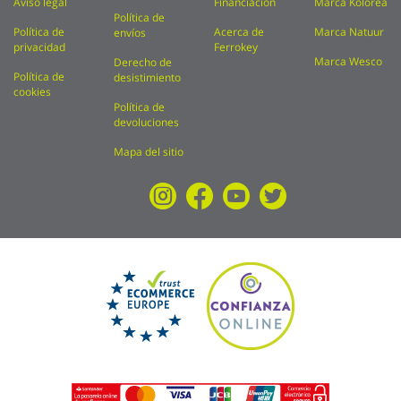
Aviso legal
Financiación
Marca Kolorea
Política de
Política de
Acerca de
Marca Natuur
envíos
privacidad
Ferrokey
Marca Wesco
Derecho de
Política de
desistimiento
cookies
Política de
devoluciones
Mapa del sitio