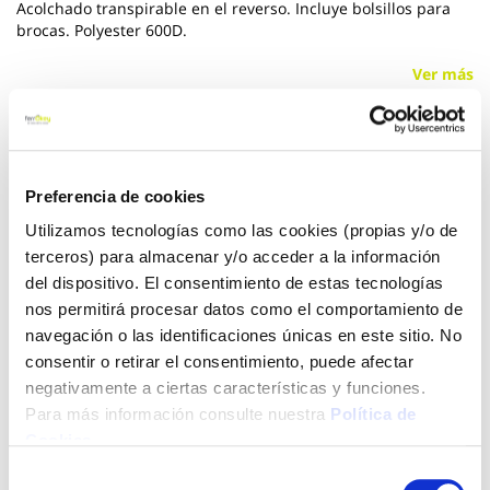
Acolchado transpirable en el reverso. Incluye bolsillos para
brocas. Polyester 600D.
Ver más
17,05 €
Preferencia de cookies
Añadir al carrito
Utilizamos tecnologías como las cookies (propias y/o de
terceros) para almacenar y/o acceder a la información
del dispositivo. El consentimiento de estas tecnologías
nos permitirá procesar datos como el comportamiento de
Click&Collect - Recogida gratis
Envío a domicilio:
navegación o las identificaciones únicas en este sitio. No
en nuestras tiendas
5 días hábiles
consentir o retirar el consentimiento, puede afectar
negativamente a ciertas características y funciones.
Para más información consulte nuestra
Política de
+ INFO
Cookies
.
Selección