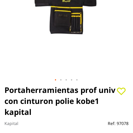
Saltar
Portaherramientas prof univ
al
con cinturon polie kobe1
comienzo
de
kapital
la
galería
de
Kapital
Ref:
97078
imágenes