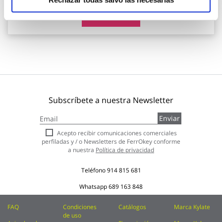
Añadir al carrito
Subscríbete a nuestra Newsletter
Inscríbase
Enviar
a
nuestro
Acepto recibir comunicaciones comerciales
boletín
perfiladas y / o Newsletters de FerrOkey conforme
de
a nuestra
Política de privacidad
noticias:
Teléfono
914 815 681
Whatsapp
689 163 848
FAQ
Condiciones
Catálogos
Marca Kylate
de uso