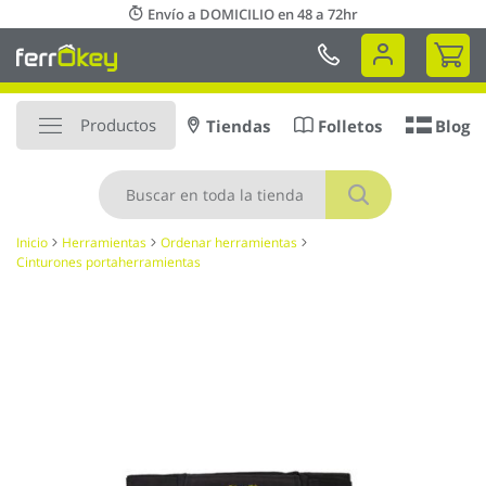
Ir
Envío a DOMICILIO en 48 a 72hr
al
Mi 
contenido
Productos
Tiendas
Folletos
Blog
Buscar
Inicio
Herramientas
Ordenar herramientas
Cinturones portaherramientas
Saltar
al
final
de
la
galería
de
imágenes