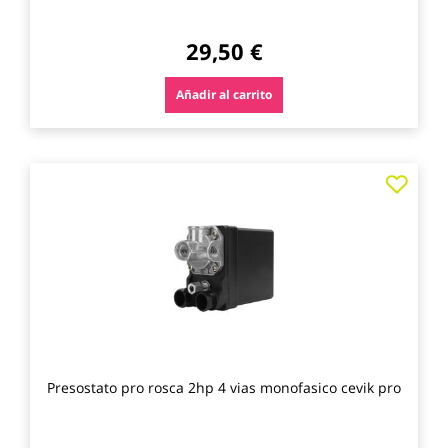
29,50 €
Añadir al carrito
Agre
a
los
favo
Presostato pro rosca 2hp 4 vias monofasico cevik pro