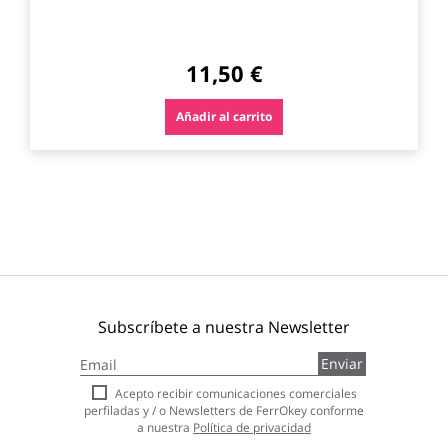
11,50 €
Añadir al carrito
Subscríbete a nuestra Newsletter
Inscríbase
Enviar
a
nuestro
Acepto recibir comunicaciones comerciales
boletín
perfiladas y / o Newsletters de FerrOkey conforme
de
a nuestra
Política de privacidad
noticias: