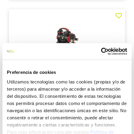
Agre
a
los
favo
Preferencia de cookies
Compresor silencioso pro 6lt 1hp cevik
Utilizamos tecnologías como las cookies (propias y/o de
terceros) para almacenar y/o acceder a la información
del dispositivo. El consentimiento de estas tecnologías
nos permitirá procesar datos como el comportamiento de
navegación o las identificaciones únicas en este sitio. No
114,95 €
consentir o retirar el consentimiento, puede afectar
negativamente a ciertas características y funciones.
Añadir al carrito
Para más información consulte nuestra
Política de