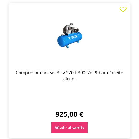
Agre
a
los
favo
Compresor correas 3 cv 270lt-390lt/m 9 bar c/aceite
airum
925,00 €
Añadir al carrito