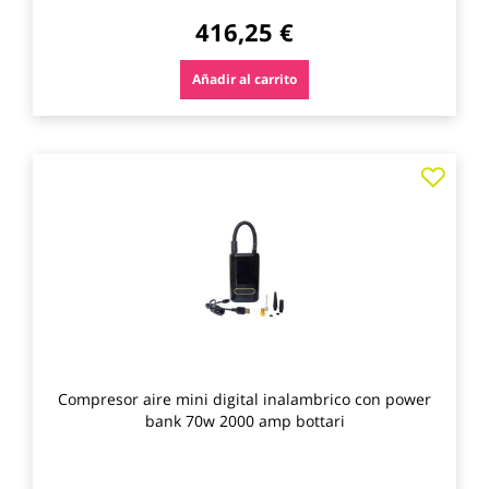
416,25 €
Añadir al carrito
Agre
a
los
favo
Compresor aire mini digital inalambrico con power
bank 70w 2000 amp bottari