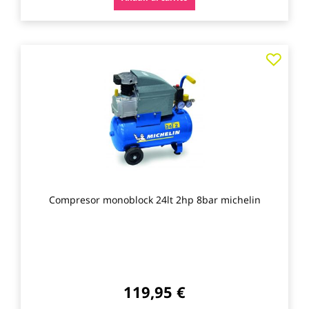
Agre
a
los
favo
Compresor monoblock 24lt 2hp 8bar michelin
119,95 €