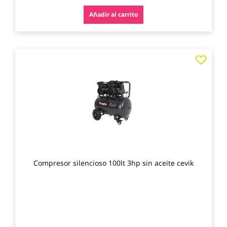
Añadir al carrito
Agre
a
los
favo
Compresor silencioso 100lt 3hp sin aceite cevik