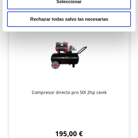
Seleccionar
Añadir al carrito
Rechazar todas salvo las necesarias
Agre
a
los
favo
Compresor directo pro 50l 2hp cevik
195,00 €