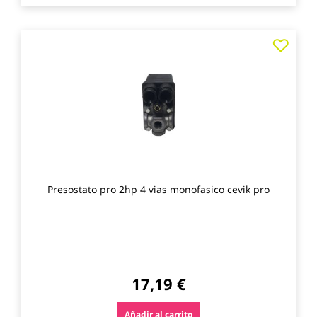
Agre
a
los
favo
Presostato pro 2hp 4 vias monofasico cevik pro
17,19 €
Añadir al carrito