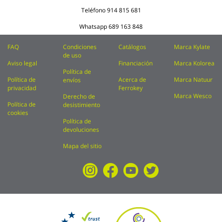
Teléfono
914 815 681
Whatsapp
689 163 848
FAQ
Condiciones
Catálogos
Marca Kylate
de uso
Aviso legal
Financiación
Marca Kolorea
Política de
Política de
Acerca de
Marca Natuur
envíos
privacidad
Ferrokey
Marca Wesco
Derecho de
Política de
desistimiento
cookies
Política de
devoluciones
Mapa del sitio