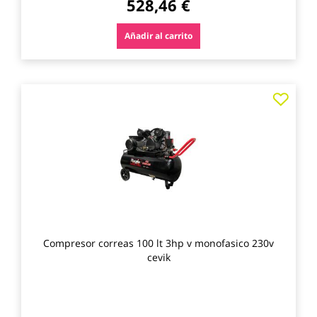
528,46 €
Añadir al carrito
Agre
a
los
favo
Compresor correas 100 lt 3hp v monofasico 230v
cevik