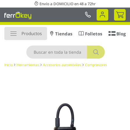
Ir
Envío a DOMICILIO en 48 a 72hr
al
Mi 
contenido
Productos
Tiendas
Folletos
Blog
Buscar
Inicio
Herramientas
Accesorios automóviles
Compresores
Saltar
al
final
de
la
galería
de
imágenes