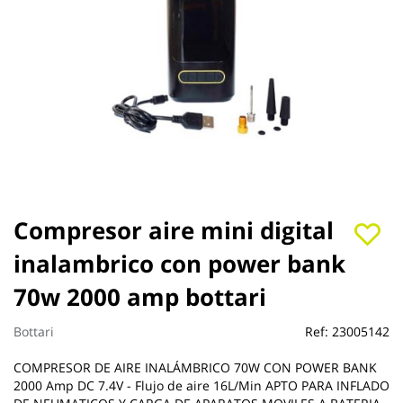
Saltar
Compresor aire mini digital
al
inalambrico con power bank
comienzo
de
70w 2000 amp bottari
la
galería
de
Bottari
Ref:
23005142
imágenes
COMPRESOR DE AIRE INALÁMBRICO 70W CON POWER BANK
2000 Amp DC 7.4V - Flujo de aire 16L/Min APTO PARA INFLADO