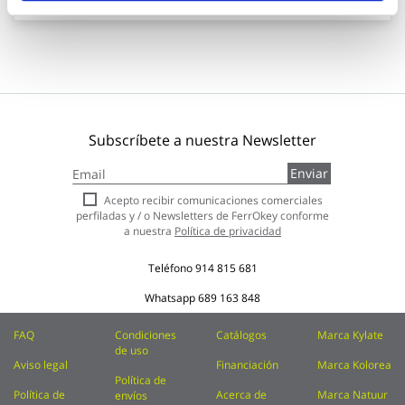
Subscríbete a nuestra Newsletter
Inscríbase
Enviar
a
nuestro
Acepto recibir comunicaciones comerciales
boletín
perfiladas y / o Newsletters de FerrOkey conforme
de
a nuestra
Política de privacidad
noticias:
Teléfono
914 815 681
Whatsapp
689 163 848
FAQ
Condiciones
Catálogos
Marca Kylate
de uso
Aviso legal
Financiación
Marca Kolorea
Política de
Política de
Acerca de
Marca Natuur
envíos