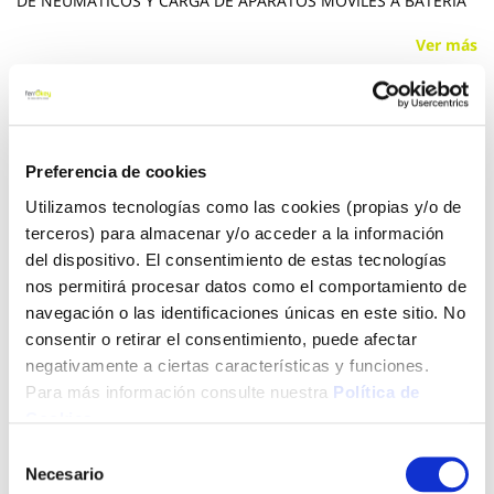
DE NEUMATICOS Y CARGA DE APARATOS MOVILES A BATERIA
Ver más
29,50 €
Preferencia de cookies
Añadir al carrito
Utilizamos tecnologías como las cookies (propias y/o de
terceros) para almacenar y/o acceder a la información
del dispositivo. El consentimiento de estas tecnologías
nos permitirá procesar datos como el comportamiento de
Click&Collect - Recogida gratis
Envío a domicilio:
navegación o las identificaciones únicas en este sitio. No
en nuestras tiendas
5 días hábiles
consentir o retirar el consentimiento, puede afectar
negativamente a ciertas características y funciones.
Para más información consulte nuestra
Política de
+ INFO
Cookies
.
Selección
LOCALIZA TU TIENDA MÁS CERCANA
Necesario
de