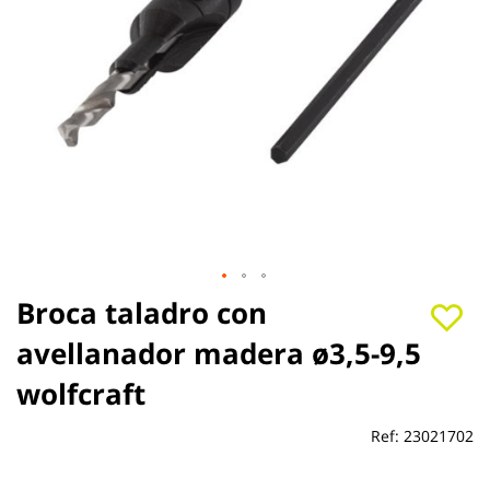
Saltar
Broca taladro con
al
avellanador madera ø3,5-9,5
comienzo
de
wolfcraft
la
galería
de
Ref:
23021702
imágenes