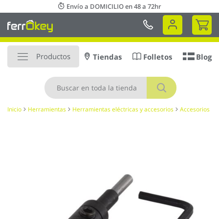
Ir
Envío a DOMICILIO en 48 a 72hr
al
Mi 
contenido
Productos
Tiendas
Folletos
Blog
Buscar
Inicio
Herramientas
Herramientas eléctricas y accesorios
Accesorios
Saltar
al
final
de
la
galería
de
imágenes