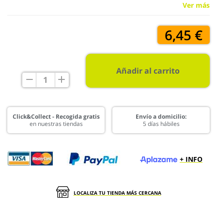
Ver más
6,45 €
Añadir al carrito
Click&Collect - Recogida gratis
Envío a domicilio:
en nuestras tiendas
5 días hábiles
+ INFO
LOCALIZA TU TIENDA MÁS CERCANA