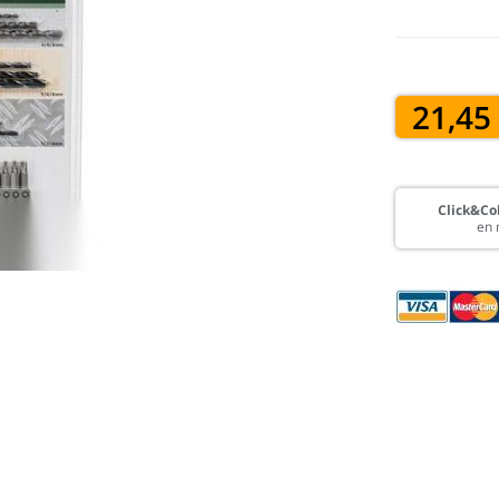
21,45
Click&Col
en 