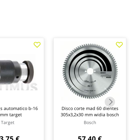
s automatico b-16
Disco corte mad 60 dientes
 mm target
305x3,2x30 mm widia bosch
Target
Bosch
3,75 €
57,40 €