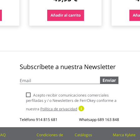
Añadir al carrito
Añad
Subscríbete a nuestra Newsletter
Inscríbase
Enviar
a
nuestro
boletín
Acepto recibir comunicaciones comerciales
de
perfiladas y / o Newsletters de FerrOkey conforme a
noticias:
nuestra
Política de privacidad
Teléfono
914 815 681
Whatsapp
689 163 848
FAQ
Condiciones de
Catálogos
Marca Kylate