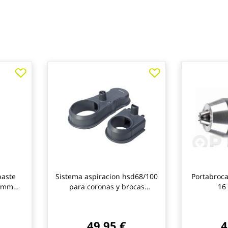
baste
Sistema aspiracion hsd68/100
Portabroca
5 mm
para coronas y brocas
16
wolfcraft
49,95 €
4