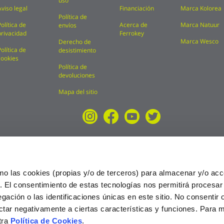
uso
Aviso legal
Financiación
Marca Kolorea
Política de
Política de
Acerca de
Marca Natuur
envíos
privacidad
Ferrokey
Marca Wesco
Derecho de
Política de
desistimiento
cookies
Política de
devoluciones
Mapa del sitio
mo las cookies (propias y/o de terceros) para almacenar y/o acc
o. El consentimiento de estas tecnologías nos permitirá procesa
ción o las identificaciones únicas en este sitio. No consentir o 
ctar negativamente a ciertas características y funciones. Para 
tra
Política de Cookies
.