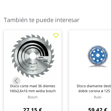
También te puede interesar
Disco corte mad 36 dientes
Disco diamante des
160x2,6x16 mm widia bosch
doble corona ø 12
hormigón rubi
Bosch
Rubi
27,15 €
59,42 €