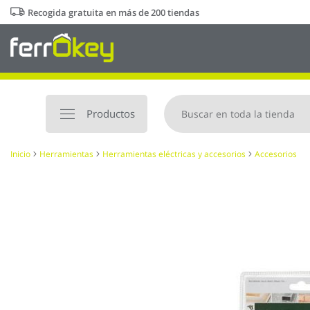
Ir
Recogida gratuita en más de 200 tiendas
al
contenido
Productos
Inicio
Herramientas
Herramientas eléctricas y accesorios
Accesorios
Saltar
al
final
de
la
galería
de
imágenes