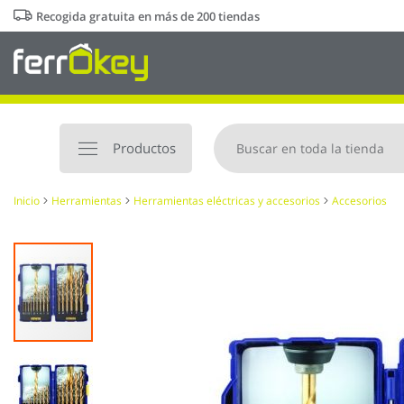
Ir
Recogida gratuita en más de 200 tiendas
al
contenido
Productos
Inicio
Herramientas
Herramientas eléctricas y accesorios
Accesorios
Saltar
al
final
de
la
galería
de
imágenes