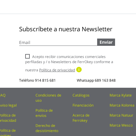
Subscríbete a nuestra Newsletter
Inscríbase
Enviar
a
nuestro
boletín
Acepto recibir comunicaciones comerciales
de
perfiladas y / o Newsletters de FerrOkey conforme a
noticias:
nuestra
Política de privacidad
Teléfono
914 815 681
Whatsapp
689 163 848
FAQ
Condiciones de
Catálogos
Marca Kylate
uso
Aviso legal
Financiación
Marca Kolorea
Política de
Política de
Acerca de
Marca Natuur
envíos
privacidad
Ferrokey
Marca Wesco
Derecho de
Política de
desistimiento
cookies