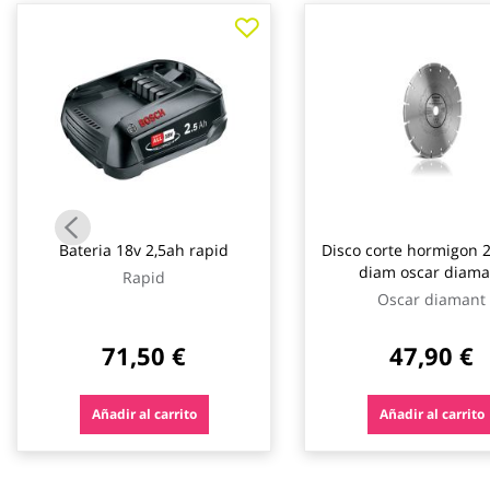
galería
de
imágenes
Bateria 18v 2,5ah rapid
Disco corte hormigon
diam oscar diama
Rapid
Oscar diamant
71,50 €
47,90 €
Añadir al carrito
Añadir al carrito