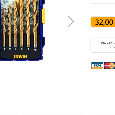
32,00
Click&Col
en 