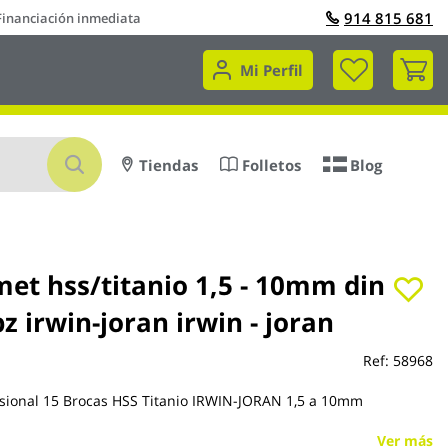
914 815 681
Financiación inmediata
Mi 
Mi Perfil
Buscar
Tiendas
Folletos
Blog
met hss/titanio 1,5 - 10mm din
z irwin-joran irwin - joran
Ref:
58968
esional 15 Brocas HSS Titanio IRWIN-JORAN 1,5 a 10mm
Ver más