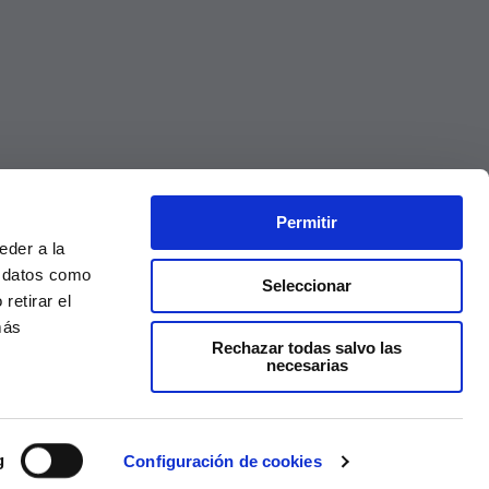
Permitir
eder a la
r datos como
Seleccionar
retirar el
más
Rechazar todas salvo las
necesarias
Precios válidos solo en la web, no en tienda
g
Configuración de cookies