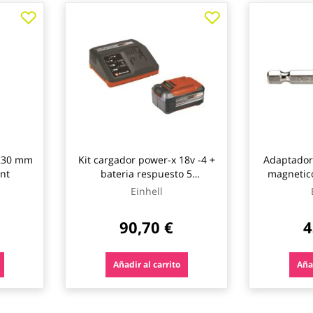
 230 mm
Kit cargador power-x 18v -4 +
Adaptador
nt
bateria respuesto 5
magnetic
desbrozadora einhell
Einhell
90,70 €
4
Añadir al carrito
Añad