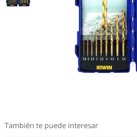
Saltar
al
comienzo
También te puede interesar
de
la