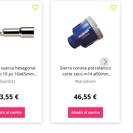
 tuerca hexagonal
Sierra corona porcelánico
o 10 pz 10x65mm
corte seco m14 ø50mm
bianditz
macodiam
Bianditz
Macodiam
3,55 €
46,55 €
ir al carrito
Añadir al carrito